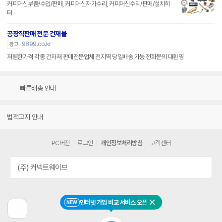
커피머신부품/수입/판매, 커피머신자가수리, 커피머신수리/판매/설치히
터
공장직판매 전문 건재몰
9899.co.kr
광고
저렴한가격 각종 건자재 판매전문업체 전지역 당일배송 가능 전화문의 대환영
빠른배송 안내
법적고지 안내
PC버전
로그인
개인정보처리방침
고객센터
(주) 커넥트웨이브
인터넷 가입 비교 서비스 오픈
NEW
닫기
이
전