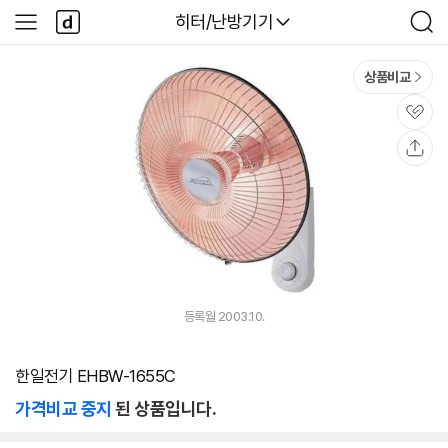
본문 바로가기
다
다나와
히터/난방기기
사
검
나
이
색
와
드
메
메
상품비교
인
뉴
관
심
공
유
등록월 2003.10.
한일전기 EHBW-1655C
가격비교 중지
된 상품입니다.