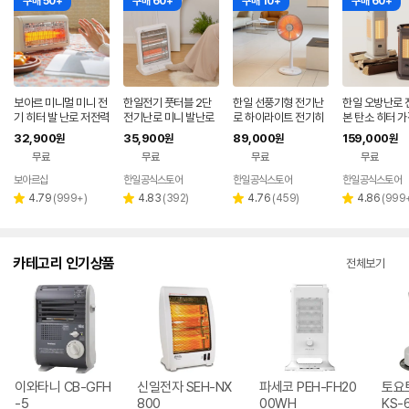
구매 50+
구매 60+
구매 10+
구매 60+
보아르 미니멀 미니 전
한일전기 풋터블 2단
한일 선풍기형 전기난
한일 오방난로 
기 히터 발 난로 저전력
전기난로 미니 발난로
로 하이라이트 전기히
본 탄소 히터 가
400W 캠핑 사무실
스토브 전기히터
터 스토브 가정용 사무
무실 거실 난방
32,900
35,900
89,000
159,000
원
원
원
원
가정용 3중 안전장치
실 스탠드히터 신제품
난로
무료
무료
무료
무료
보아르샵
한일공식스토어
한일공식스토어
한일공식스토어
네이버
페이
리
리
리
리
4.79
(
999+
)
4.83
(
392
)
4.76
(
459
)
4.86
(
999
별
별
별
별
뷰
뷰
뷰
뷰
점
점
점
점
수
수
수
수
카테고리 인기상품
전체보기
이와타니 CB-GFH
신일전자 SEH-NX
파세코 PEH-FH20
토요토
-5
800
00WH
KS-