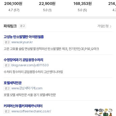
206,100
원
22,900
원
168,353
원
214
4.7
(57)
5.0
(1)
5.0
(5)
4.
파워링크
가입신청
광고
고성능 탄소발열판 아이원필름
www.skysun.kr
광고
고온 고효율 슬림 면상발열 원적외선 탄소발열판 제조, 전기안전,CE,PSE,Q마크
수영장여과기 공업용정수처리
blog.naver.com/yd011533
광고
수처리 정수처리 공업용정수처리 고산엔지니어링
호텔세탁전문
www.강남세탁기계.com
광고
호텔 모텔 세탁전문 서울 경기 호텔세탁전문
커피머신부품커피메카닉히터
www.coffeemechanic.co.kr/
광고