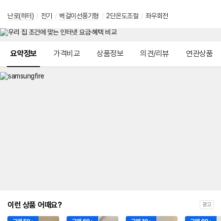
난로(히터)
/
전기
/
벽걸이선풍기형
/
2단온도조절
/
좌우회전
메뉴 네비게이션
요약정보
가격비교
상품정보
의견/리뷰
연관상품
이런 상품 어때요?
광고