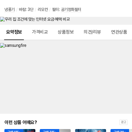
냉풍기
/
바람: 3단
/
리모컨
/
필터:
공기정화필터
메뉴 네비게이션
요약정보
가격비교
상품정보
의견/리뷰
연관상품
이런 상품 어때요?
광고