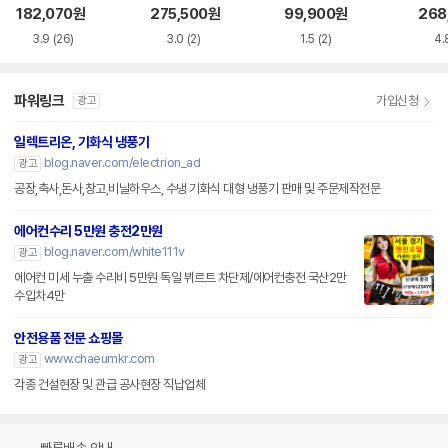
182,070
원
275,500
원
99,900
원
268
3.9
(26)
3.0
(2)
1.5
(2)
4.
파워링크
가입신청
광고
일렉트리온, 기화식 냉풍기
blog.naver.com/electrion_ad
광고
공장,축사,돈사,창고,비닐하우스, 수냉 기화식 대형 냉풍기 판매 및 주문제작전문
에어컨수리 5만원 충전2만원
blog.naver.com/white111v
광고
에어컨 미세 누출 수리비 5만원 독일 뷔르트 차단제/에어컨충전 국산2만
수입차4만
안전용품 전문 쇼핑몰
www.chaeumkr.com
광고
각종 건설현장 및 관급 공사현장 직납업체