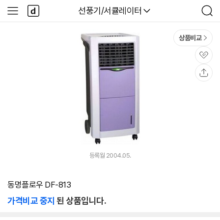
본문 바로가기
다
다나와
선풍기/서큘레이터
사
검
나
이
색
와
드
메
메
상품비교
인
뉴
관
심
공
유
등록월 2004.05.
동명플로우 DF-813
가격비교 중지
된 상품입니다.