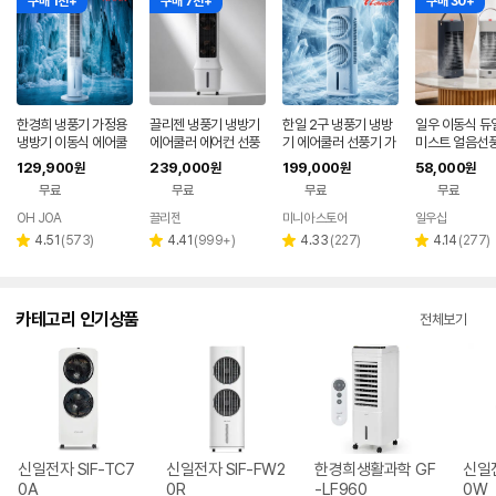
구매 1천+
구매 7천+
구매 30+
한경희 냉풍기 가정용
끌리젠 냉풍기 냉방기
한일 2구 냉풍기 냉방
일우 이동식 듀
냉방기 이동식 에어쿨
에어쿨러 에어컨 선풍
기 에어쿨러 선풍기 가
미스트 얼음선풍
러 26년형 초절전 AI
기 가정용 업소용 산업
정용 업소용 산업용 이
어쿨러 미니냉풍
129,900
239,000
199,000
58,000
원
원
원
원
음성인식 에어컨 선풍
용 이동식 냉각 얼음
동식
동회전 IW-F80
무료
무료
무료
무료
기
OH JOA
끌리젠
미니아 스토어
일우샵
네이버
페이
리
리
리
리
4.51
(
573
)
4.41
(
999+
)
4.33
(
227
)
4.14
(
277
)
별
별
별
별
뷰
뷰
뷰
뷰
점
점
점
점
수
수
수
수
카테고리 인기상품
전체보기
신일전자 SIF-TC7
신일전자 SIF-FW2
한경희생활과학 GF
신일전
0A
0R
-LF960
0W