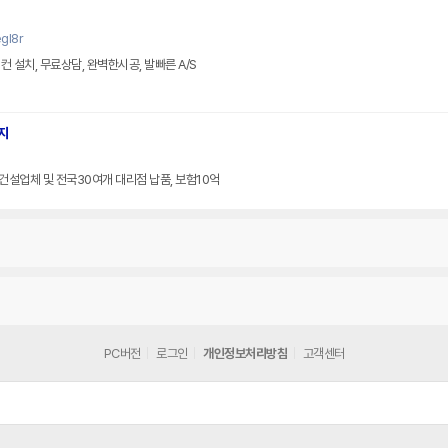
gl8r
 설치, 무료상담, 완벽한시공, 발빠른 A/S
지
군건설업체 및 전국30여개 대리점 납품, 보험10억
PC버전
로그인
개인정보처리방침
고객센터