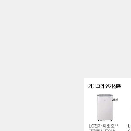
를
나
타
내
는
표
입
니
다.
카테고리 인기상품
LG전자 휘센 오브
L