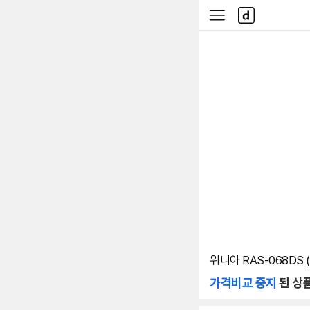
본문 바로가기
다
사
나
이
와
드
메
메
인
뉴
위니아 RAS-068DS
가격비교 중지
된 상