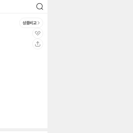
검
색
상품비교
관
심
공
유