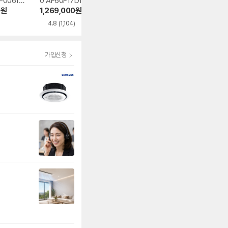
-0061YA
0 AF60F17D11GS
6FJ1WFS
제컬렉션 듀얼호
PQ07FDWCS
0
원
1,269,000
원
653,500
원
800,990
원
4.8
(1,104)
4.7
(52)
4.7
(52)
가입신청