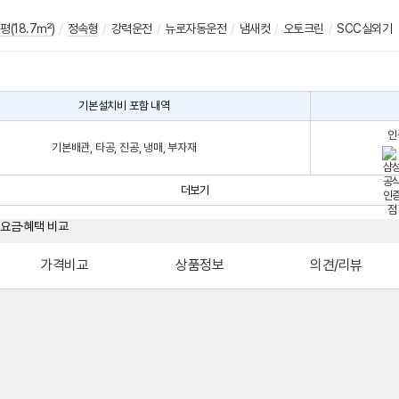
평(18.7㎡)
/
정속형
/
강력운전
/
뉴로자동운전
/
냄새컷
/
오토크린
/
SCC실외기
기본설치비 포함 내역
인
기본배관, 타공, 진공, 냉매, 부자재
더보기
가격비교
상품정보
의견/리뷰