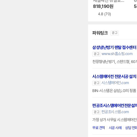
제컬렉션 듀얼호스
6
PQ08FDWBS
818,190
원
5
4.8
(70)
파워링크
광고
삼성냉난방기 렌탈 접수센터
www.sh홈쇼핑.com
광고
천장형냉난방기, 스탠드형, 6
시스템에어컨 전문시공 설치
시스템에어컨.com
광고
BIN-시스템은 삼성,LG의 정
찐공조시스템에어컨전문설
찐공조시스템.com
광고
가정 상가 사무실 시스템에어컨 
무료 견적
시공 사례
상담 전