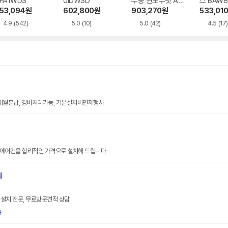
FA1WDS
0IDWSD
무풍 윈도우핏 AW
스 BAWB
06C7155EWAZ
WSD
53,094
원
602,800
원
903,270
원
533,01
4.9
(542)
5.0
(10)
5.0
(42)
4.5
(17)
0개월분납, 경비처리가능, 기본설치비면제행사
품 에어컨을 합리적인 가격으로 설치해 드립니다
치
설치 전문, 무료방문견적 상담
화