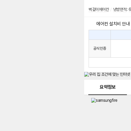
벽걸이에어컨
/
냉방면적
:
6
에어컨 설치비 안내
에
에
어
컨
어
공식인증
설
컨
치
구
비
매
시
발
생
되
메뉴 네비게이션
는
요약정보
설
치
비
에
대
한
안
내