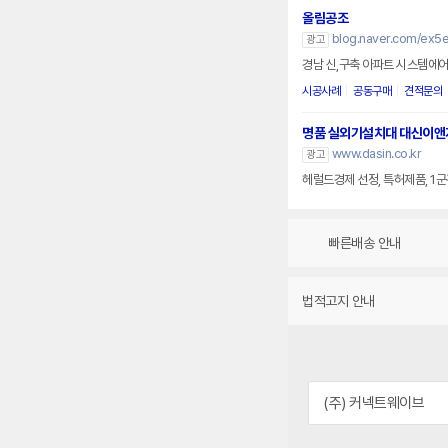
올림공조
blog.naver.com/ex5e
광고
경남 신,구축 아파트 시스템에어컨
시공사례
공동구매
견적문의
명품 실외기설치대 대신이앤
www.dasin.co.kr
광고
헤럴드경제 선정, 특허제품, 1
빠른배송 안내
법적고지 안내
(주) 커넥트웨이브