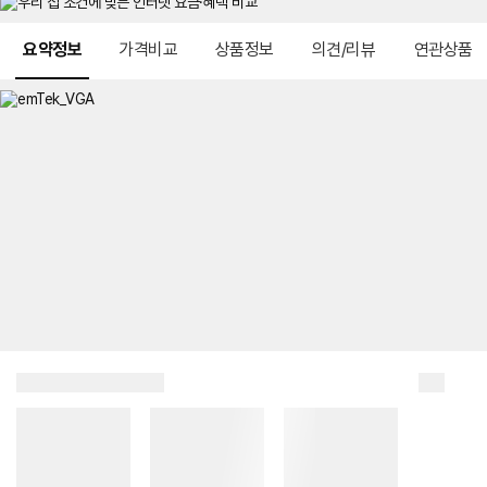
메뉴 네비게이션
요약정보
가격비교
상품정보
의견/리뷰
연관상품