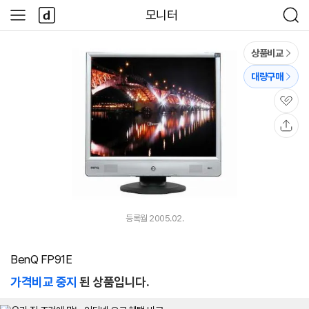
본문 바로가기
다
모니터
사
검
나
이
색
와
드
메
메
상품비교
인
뉴
대량구매
관
심
공
유
등록월 2005.02.
BenQ FP91E
가격비교 중지
된 상품입니다.