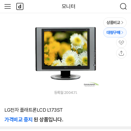
본문 바로가기
다
모니터
사
검
나
이
색
와
드
메
메
상품비교
인
뉴
대량구매
관
심
공
유
등록월 2004.11.
LG전자 플래트론LCD L173ST
가격비교 중지
된 상품입니다.