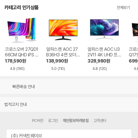
카테고리 인기상품
전체보기
크로스오버 27QD1
알파스캔 AOC 27
알파스캔 AOC U3
크로스
66CM QHD iPS U
B36H3 4면 보더리
2V11 4K UHD 프리
Q17
SB-C 화이트 Ai 멀
스 IPS 120 시력보
싱크 HDR 시력보호
QHD
178,590
원
138,990
원
328,980
원
699
티스탠드
호 무결점
무결점
Ai 
4.9
(190)
5.0
(110)
4.8
(120)
4.
드
빠른배송 안내
법적고지 안내
PC버전
로그인
개인정보처리방침
고객센터
(주) 커넥트웨이브