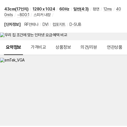
43cm(17인치)
/
1280 x 1024
/
60Hz
/
일반(4:3)
/
평면
/
12ms
/
40
0nits
/
~800:1
/
스피커 내장
/
[단자정보]
RF안테나
/
DVI
/
컴포지트
/
D-SUB
메뉴 네비게이션
요약정보
가격비교
상품정보
의견/리뷰
연관상품