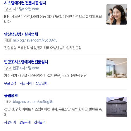
시스템에어컨 전문시공 설치
시스템에어컨.com
광고
BIN-시스템은 삼성,LG의 정품 에어컨을 합리적인 가격으로 설치해 드립
니다
안산냉난방기설치업체
m.blog.naver.com/kyd3845
광고
친절상담 무상견적 삼성,엘지 캐리어냉난방기 설치전문점
찐공조시스템에어컨전문설치
찐공조시스템.com
광고
가정 상가 사무실 시스템에어컨 설치 전문, 무료방문견적 상담
무료 견적
시공 사례
상담 전화
올림공조
blog.naver.com/ex5egl8r
광고
경남 신,구축 아파트 시스템에어컨 설치, 무료상담, 완벽한시공, 발빠른 A/
S
시공사례
공동구매
견적문의