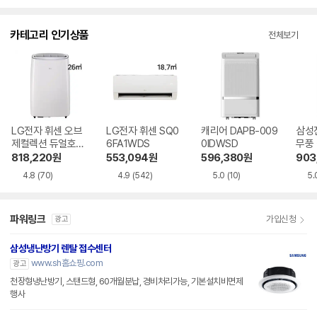
점
점
점
점
수
수
수
수
카테고리 인기상품
전체보기
LG전자 휘센 오브
LG전자 휘센 SQ0
캐리어 DAPB-009
삼성
제컬렉션 듀얼호스
6FA1WDS
0IDWSD
무풍
PQ08FDWBS
06C
818,220
원
553,094
원
596,380
원
903
4.8
(70)
4.9
(542)
5.0
(10)
5.
파워링크
가입신청
광고
삼성냉난방기 렌탈 접수센터
www.sh홈쇼핑.com
광고
천장형냉난방기, 스탠드형, 60개월분납, 경비처리가능, 기본설치비면제
행사