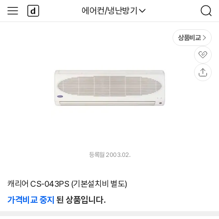
본문 바로가기
다
다나와
에어컨/냉난방기
사
검
나
이
색
와
드
메
메
상품비교
인
뉴
관
심
공
유
등록월 2003.02.
캐리어 CS-043PS (기본설치비 별도)
가격비교 중지
된 상품입니다.