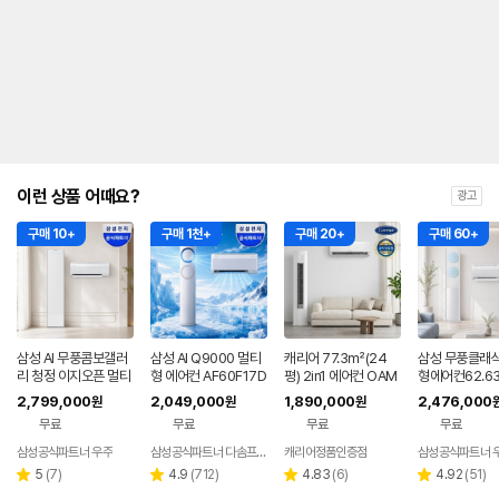
내
를
나
타
내
는
표
입
니
다.
이런 상품 어때요?
광고
구매 10+
구매 1천+
구매 20+
구매 60+
삼성 AI 무풍콤보갤러
삼성 AI Q9000 멀티
캐리어 77.3㎡(24
삼성 무풍클래식
리 청정 이지오픈 멀티
형 에어컨 AF60F17D
평) 2in1 에어컨 OAM
형에어컨62.6
형 에어컨 AF80F17D
11BRS 전국기본설치
B-0852NDWMD전
F70F19D11L
2,799,000
2,049,000
1,890,000
2,476,000
원
원
원
22WRS 기본설치포
포함
국기본설치 실외기포
리미엄블루 기
무료
무료
무료
무료
함
함
비포함
삼성공식파트너 우주
삼성공식파트너 다솜프라자
캐리어정품인증점
삼성공식파트너 
리
리
리
리
5
(
7
)
4.9
(
712
)
4.83
(
6
)
4.92
(
51
)
별
별
별
별
뷰
뷰
뷰
뷰