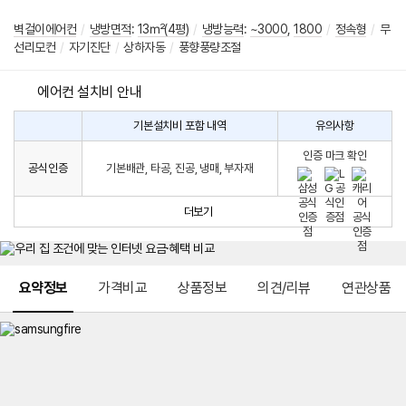
벽걸이에어컨
/
냉방면적
:
13㎡(4평)
/
냉방능력
:
~3000
,
1800
/
정속형
/
무
선리모컨
/
자기진단
/
상하자동
/
풍향풍량조절
에어컨 설치비 안내
기본설치비 포함 내역
유의사항
에
에
어
인증 마크 확인
컨
어
공식인증
기본배관, 타공, 진공, 냉매, 부자재
설
컨
치
구
비
매
더보기
시
발
생
되
메뉴 네비게이션
는
요약정보
가격비교
상품정보
의견/리뷰
연관상품
설
치
비
에
대
한
안