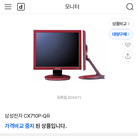
본문 바로가기
다
모니터
사
검
나
이
색
와
드
메
메
상품비교
인
뉴
대량구매
관
심
공
유
등록월 2004.11.
삼성전자 CX710P-QR
가격비교 중지
된 상품입니다.