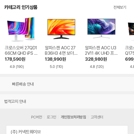
카테고리 인기상품
전체보기
크로스오버 27QD1
알파스캔 AOC 27
알파스캔 AOC U3
크로스
66CM QHD iPS U
B36H3 4면 보더리
2V11 4K UHD 프리
Q17
SB-C 화이트 Ai 멀
스 IPS 120 시력보
싱크 HDR 시력보호
QHD
178,590
원
138,990
원
328,980
원
699
티스탠드
호 무결점
무결점
Ai 
4.9
(190)
5.0
(110)
4.8
(120)
4.
드
빠른배송 안내
법적고지 안내
PC버전
로그인
개인정보처리방침
고객센터
(주) 커넥트웨이브