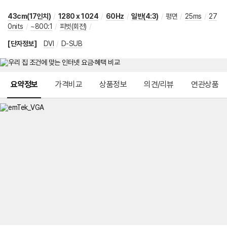
43cm(17인치)
/
1280 x 1024
/
60Hz
/
일반(4:3)
/
평면
/
25ms
/
27
0nits
/
~800:1
/
피벗(회전)
/
[단자정보]
DVI
/
D-SUB
메뉴 네비게이션
요약정보
가격비교
상품정보
의견/리뷰
연관상품