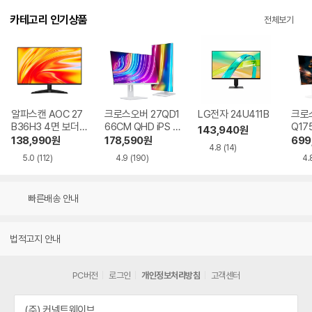
카테고리 인기상품
전체보기
알파스캔 AOC 27
크로스오버 27QD1
LG전자 24U411B
크로스
B36H3 4면 보더리
66CM QHD iPS U
Q17
143,940
원
스 IPS 120 시력보
SB-C 화이트 Ai 멀
QHD
138,990
원
178,590
원
699
4.8
(14)
호 무결점
티스탠드
Ai 
5.0
(112)
4.9
(190)
4.
드
빠른배송 안내
법적고지 안내
PC버전
로그인
개인정보처리방침
고객센터
(주) 커넥트웨이브