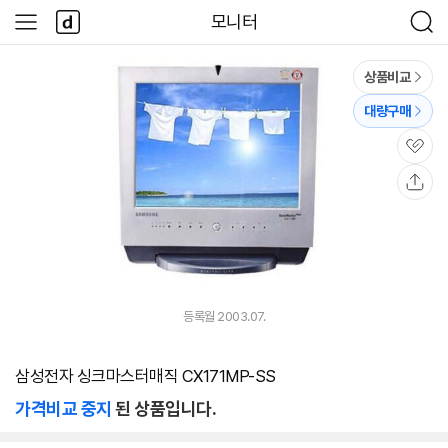
본문 바로가기
다
모니터
사
검
나
이
색
와
드
메
메
상품비교
인
뉴
대량구매
관
심
공
유
등록월 2003.07.
삼성전자 싱크마스터매직 CX171MP-SS
가격비교 중지
된 상품입니다.