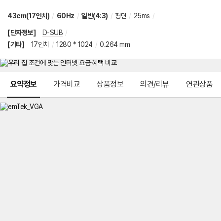
43cm(17인치)
/
60Hz
/
일반(4:3)
/
평면
/
25ms
/
[단자정보]
D-SUB
/
[기타]
17인치
/
1280 * 1024
/
0.264 mm
메뉴 네비게이션
요약정보
가격비교
상품정보
의견/리뷰
연관상품