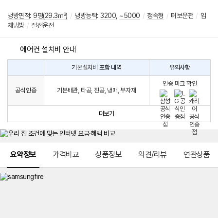
냉방면적
:
9평(29.3㎡)
/
냉방능력
:
3200
,
~5000
/
정속형
/
터보운전
/
입
체냉방
/
절전운전
에어컨 설치비 안내
기본설치비 포함 내역
유의사항
에
에
어
인증 마크 확인
컨
어
공식인증
기본배관, 타공, 진공, 냉매, 부자재
설
컨
치
구
비
매
더보기
시
발
생
되
메뉴 네비게이션
는
요약정보
가격비교
상품정보
의견/리뷰
연관상품
설
치
비
에
대
한
안