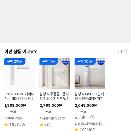
내
를
나
타
내
는
표
입
니
다.
이런 상품 어때요?
광고
구매 290+
구매 10+
구매 900+
[2026 NEW] 캐리어
삼성 AI 무풍콤보갤러
삼성 AI Q9000 인버
2in1 에어컨 인버터 1
리 청정 이지오픈 멀티
터 투인원멀티에어컨
등급 멀티형 wifi 17평
형 에어컨 AF80F17D
AF60F17D11GRS
1,908,000
2,799,000
2,049,000
원
원
원
+6평 투인원 전국 설
22WRS 기본설치포
기본설치포함 일반배
무료
무료
무료
치비포함
함
관
별도 설치비
선인전자프라자
삼성공식파트너 우주
삼성공식파트너 디지털마트
리
리
4.86
(
160
)
5
(
7
)
별
별
뷰
뷰
리
4.92
(
492
)