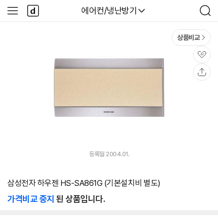
본문 바로가기
다
다나와
에어컨/냉난방기
사
검
나
이
색
와
드
메
메
상품비교
인
뉴
관
심
공
유
등록월 2004.01.
삼성전자 하우젠 HS-SA861G (기본설치비 별도)
가격비교 중지
된 상품입니다.