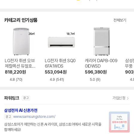
점
점
별
수
수
뷰
점
수
카테고리 인기상품
전체보기
LG전자 휘센 오브
LG전자 휘센 SQ0
캐리어 DAPB-009
삼성
제컬렉션 듀얼호스
6FA1WDS
0IDWSD
무풍
PQ08FDWBS
06C
818,220
원
553,094
원
596,380
원
903
4.8
(70)
4.9
(541)
5.0
(9)
4.
파워링크
가입신청
광고
삼성전자 AI 신혼가전
www.samsungstore.com/
광고
삼성스토어가 제안하는 신혼 AI 라이프, 삼성스토어에서 새로운 시작을
함께하세요!