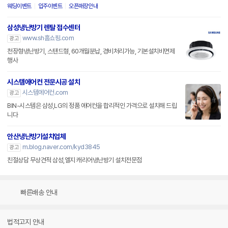
웨딩이벤트
입주이벤트
오픈매장안내
삼성냉난방기 렌탈 접수센터
www.sh홈쇼핑.com
광고
천장형냉난방기, 스탠드형, 60개월분납, 경비처리가능, 기본설치비면제
행사
시스템에어컨 전문시공 설치
시스템에어컨.com
광고
BIN-시스템은 삼성,LG의 정품 에어컨을 합리적인 가격으로 설치해 드립
니다
안산냉난방기설치업체
m.blog.naver.com/kyd3845
광고
친절상담 무상견적 삼성,엘지 캐리어냉난방기 설치전문점
빠른배송 안내
법적고지 안내