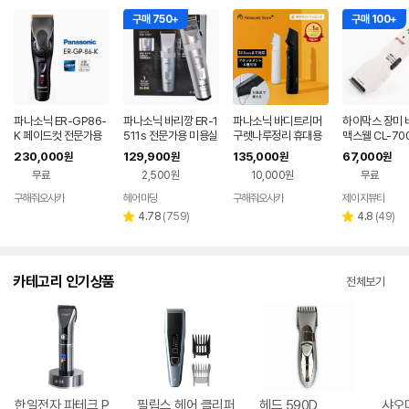
구매 750+
구매 100+
파나소닉 ER-GP86-
파나소닉 바리깡 ER-1
파나소닉 바디트리머
하이막스 장미 
K 페이드컷 전문가용
511s 전문가용 미용실
구렛나루정리 휴대용
맥스웰 CL-70
무선 바리깡 이발기 일
헤어 바버샵 클리퍼
충전식 방수 ER-GK9
리퍼 이용사 실
230,000
129,900
135,000
67,000
원
원
원
원
본직구
(커트빗+스폰지)
A 단품
물 이발소 바버
무료
2,500원
10,000원
무료
구해줘오사카
헤어마당
구해줘오사카
제이지뷰티
네이버
네이버
네
페이
페이
페
리
리
4.78
(
759
)
4.8
(
49
)
별
별
뷰
뷰
점
점
수
수
카테고리 인기상품
전체보기
한일전자 파테크 P
필립스 헤어 클리퍼
헤드 590D
샤오미