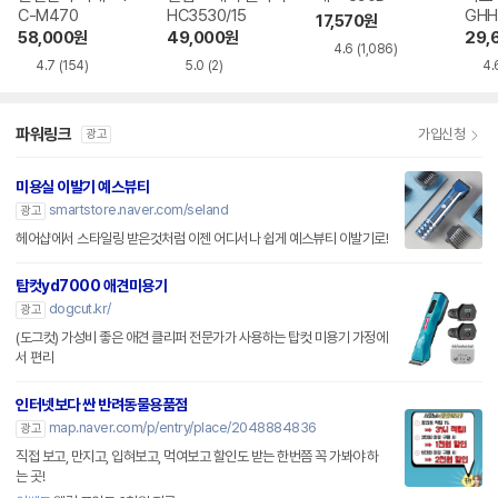
C-M470
HC3530/15
GHH
17,570
원
58,000
원
49,000
원
29,
4.6
(1,086)
4.7
(154)
5.0
(2)
4.
파워링크
가입신청
광고
미용실 이발기 예스뷰티
smartstore.naver.com/seland
광고
헤어샵에서 스타일링 받은것처럼 이젠 어디서나 쉽게 예스뷰티 이발기로!
탑컷yd7000 애견미용기
dogcut.kr/
광고
(도그컷) 가성비 좋은 애견 클리퍼 전문가가 사용하는 탑컷 미용기 가정에
서 편리
인터넷보다 싼 반려동물용품점
map.naver.com/p/entry/place/2048884836
광고
직접 보고, 만지고, 입혀보고, 먹여보고 할인도 받는 한번쯤 꼭 가봐야 하
는 곳!