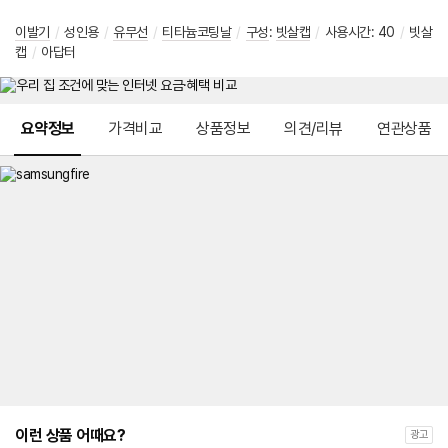
이발기
/
성인용
/
유무선
/
티타늄코팅날
/
구성
:
빗살캡
/
사용시간: 40
/
빗살
캡
/
아답터
메뉴 네비게이션
요약정보
가격비교
상품정보
의견/리뷰
연관상품
이런 상품 어때요?
광고