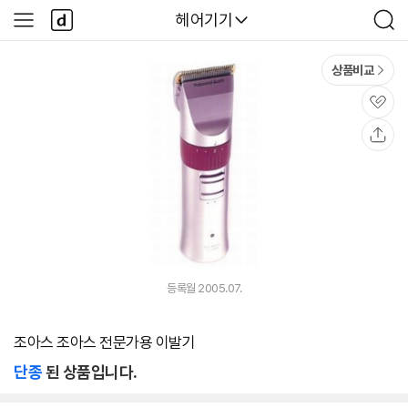
본문 바로가기
다
다나와
헤어기기
사
검
나
이
색
와
드
메
메
상품비교
인
뉴
관
심
공
유
등록월 2005.07.
조아스 조아스 전문가용 이발기
단종
된 상품입니다.