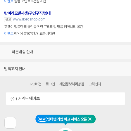
이벤트
웰컴 포인트 3천원 지급
탄머리모발재생/구인구직/임대
www.illproshop.com
광고
고객이 행복한 미용인을 위한 프리미엄 명품 커뮤니티 공간
이벤트
예약시술10%할인교통비지원
빠른배송 안내
법적고지 안내
PC버전
로그인
개인정보처리방침
고객센터
(주) 커넥트웨이브
인터넷 가입 비교 서비스 오픈
NEW
닫기
이
전