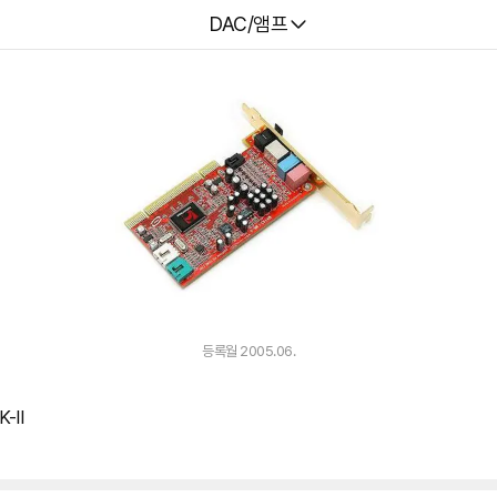
다나와
DAC/앰프
등록월 2005.06.
-II