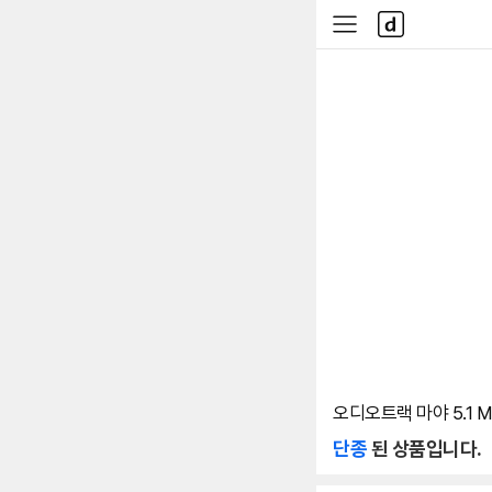
본문 바로가기
다
사
나
이
와
드
메
메
인
뉴
오디오트랙 마야 5.1 MK
단종
된 상품입니다.