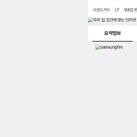
사운드카드
/
LP
/
VIA칩셋
메뉴 네비게이션
요약정보