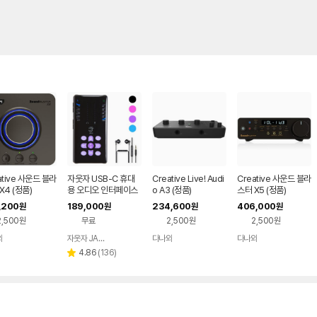
ative 사운드 블라
자웃자 USB-C 휴대
Creative Live! Audi
Creative 사운드 블라
X4 (정품)
용 오디오 인터페이스
o A3 (정품)
스터 X5 (정품)
,200
189,000
234,600
406,000
원
원
원
원
2,500원
무료
2,500원
2,500원
와
자웃자 JAUTJA
다나와
다나와
네이버
네이버
네이버
네이버
페이
페이
페이
페이
리
4.86
(
136
)
별
뷰
점
수