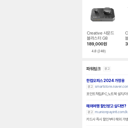
Creative 사운드
C
블라스터 G8
블
C
189,000
원
3
4.8
(248)
파워링크
광고
한컴오피스 2024 가정용
smartstore.naver.co
광고
포인트적립/PC,노트북 설치/이
해외여행 할인받고 싶다면?
m.unionpayintl.com/k
광고
카드사 즉시 할인부터 해외 가