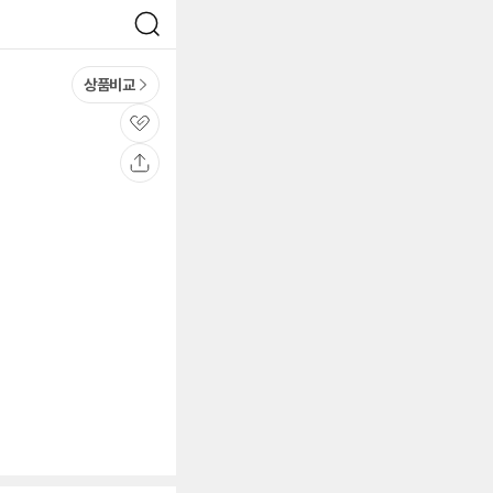
검
색
상품비교
관
심
공
유