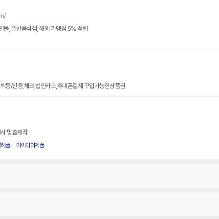
m/
라인몰, 일반음식점, 해외 가맹점 5% 적립
스벅등/신용,체크,법인카드,휴대폰결제 구입가능한상품권
행사 맞춤제작
답례품
아이디어제품