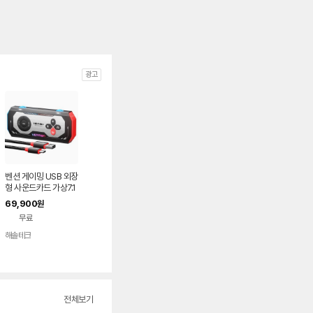
광고
벤션 게이밍 USB 외장
형 사운드카드 가상7.1
채널 오디오 DAC 앰
69,900
원
프 CVA
무료
해솔테크
전체보기