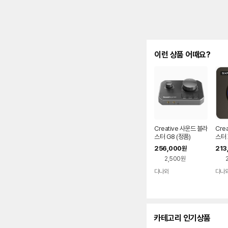
이런 상품 어때요?
Creative 사운드 블라
Cre
스터 G8 (정품)
스터 
256,000
213
원
2,500원
다나와
다나
네이버
페이
카테고리 인기상품