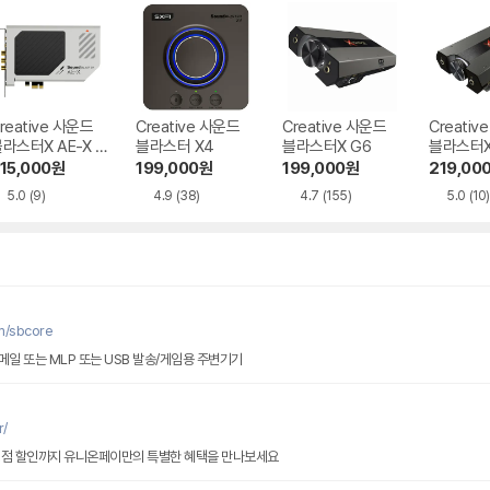
reative 사운드
Creative 사운드
Creative 사운드
Creativ
라스터X AE-X P
블라스터 X4
블라스터X G6
블라스터X 
I-e
B-C
15,000
원
199,000
원
199,000
원
219,00
5.0
(9)
4.9
(38)
4.7
(155)
5.0
(10)
m/sbcore
메일 또는 MLP 또는 USB 발송/게임용 주변기기
r/
맹점 할인까지 유니온페이만의 특별한 혜택을 만나보세요