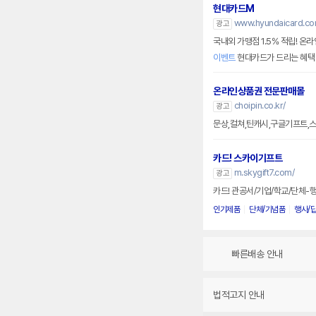
현대카드M
www.hyundaicard.co
광고
국내외 가맹점 1.5% 적립! 온
이벤트
현대카드가 드리는 혜택
온라인상품권 전문판매몰
choipin.co.kr/
광고
문상,컬쳐,틴캐시,구글기프트,
카드! 스카이기프트
m.skygift7.com/
광고
카드! 관공서/기업/학교/단체-
인기제품
단체/기념품
행사/
빠른배송 안내
법적고지 안내