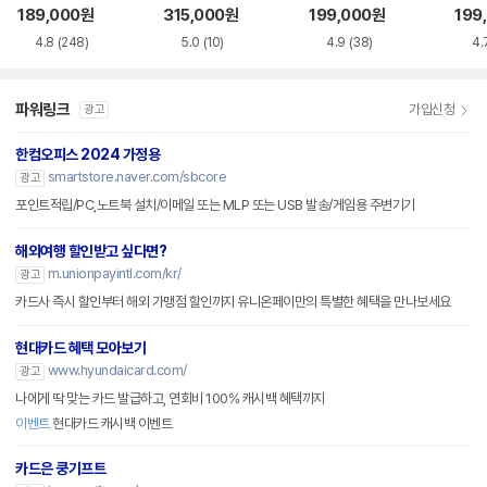
CI-e
189,000
원
315,000
원
199,000
원
199
4.8
(248)
5.0
(10)
4.9
(38)
4.
파워링크
가입신청
광고
한컴오피스 2024 가정용
smartstore.naver.com/sbcore
광고
포인트적립/PC,노트북 설치/이메일 또는 MLP 또는 USB 발송/게임용 주변기기
해외여행 할인받고 싶다면?
m.unionpayintl.com/kr/
광고
카드사 즉시 할인부터 해외 가맹점 할인까지 유니온페이만의 특별한 혜택을 만나보세요
현대카드 혜택 모아보기
www.hyundaicard.com/
광고
나에게 딱 맞는 카드 발급하고, 연회비 100% 캐시백 혜택까지
이벤트
현대카드 캐시백 이벤트
카드은 쿵기프트