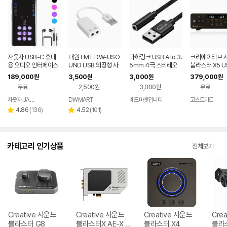
자웃자 USB-C 휴대
대원TMT DW-USO
마하링크 USB A to 3.
크리에이티브 
용 오디오 인터페이스
UND USB 외장형 사
5mm 4극 스테레오
블라스터 X5 U
운드카드 컴퓨터 노트
변환젠더 사운드카드
C 앰프 32Bit
189,000
3,500
3,000
379,000
원
원
원
원
북 맥북 내장 사운드 고
ML-UAUX2
스 외장형 사운
무료
2,500원
3,000원
무료
장 라즈베리파이3 플
레이스테이션4 플스4
자웃자 JAUTJA
DWMART
레드마켓입니다
고스트마트
네이버
PS4 플포 플4 소리 오
페이
리
리
4.86
(
136
)
4.52
(
101
)
별
별
디오
뷰
뷰
점
점
수
수
카테고리 인기상품
전체보기
Creative 사운드
Creative 사운드
Creative 사운드
Cre
블라스터 G8
블라스터X AE-X P
블라스터 X4
블라