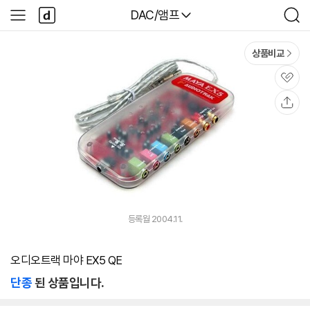
본문 바로가기
다
다나와
DAC/앰프
사
검
나
이
색
와
드
메
메
상품비교
인
뉴
관
심
공
유
등록월 2004.11.
오디오트랙 마야 EX5 QE
단종
된 상품입니다.