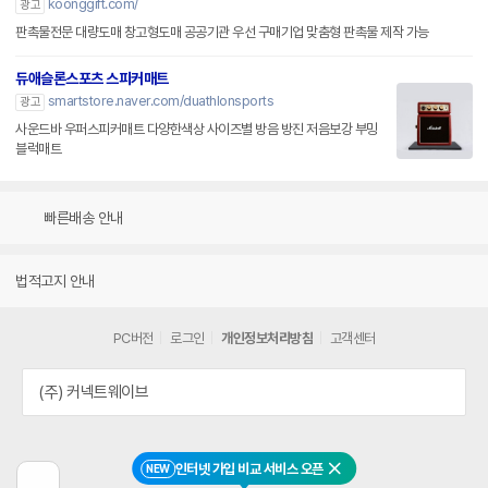
koonggift.com/
광고
판촉물전문 대량도매 창고형도매 공공기관 우선 구매기업 맞춤형 판촉물 제작 가능
듀애슬론스포츠 스피커매트
smartstore.naver.com/duathlonsports
광고
사운드바 우퍼스피커매트 다양한색상 사이즈별 방음 방진 저음보강 부밍
블럭매트
빠른배송 안내
법적고지 안내
PC버전
로그인
개인정보처리방침
고객센터
(주) 커넥트웨이브
인터넷 가입 비교 서비스 오픈
NEW
닫기