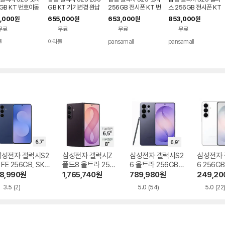
GB KT 번호이동
GB KT 기기변경 완납
256GB 전시폰 KT 번
스 256GB 전시폰 KT
 80요금제
호이동 완납
번호이동 완납 90요금
,000
655,000
653,000
853,000
원
원
원
원
제
무료
무료
무료
무료
몰
아라몰
pansamall
pansamall
삼성전자 갤럭시S2
삼성전자 갤럭시Z
삼성전자 갤럭시S2
삼성전자 
 FE 256GB, SKT
폴드8 울트라 256
6 울트라 256GB,
6 256GB
기기변경 완납
GB, SKT 기기변경
SKT 기기변경 완납
기변경 완
8,990
원
1,765,740
원
789,980
원
249,20
완납
3.5
(2)
5.0
(54)
5.0
(22