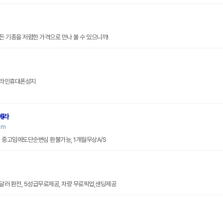
 기종을 저렴한 가격으로 만나 볼 수 있으니까!
온라인휴대폰성지
메라
om
 중고임에도단순변심 환불가능, 1개월무상A/S
달러 환전, 5성급무료제공, 차량 무료픽업,샌딩제공