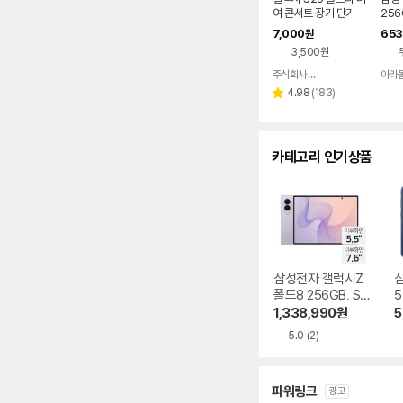
다.
여 콘서트 장기 단기
256
완납
7,000
653
원
3,500원
주식회사 폰빌리지
아라
네이버
페이
리
4.98
(
183
)
별
뷰
점
수
카테고리 인기상품
삼성전자 갤럭시Z
폴드8 256GB, SK
5
T 기기변경 완납
1,338,990
원
5
5.0
(2)
파워링크
광고