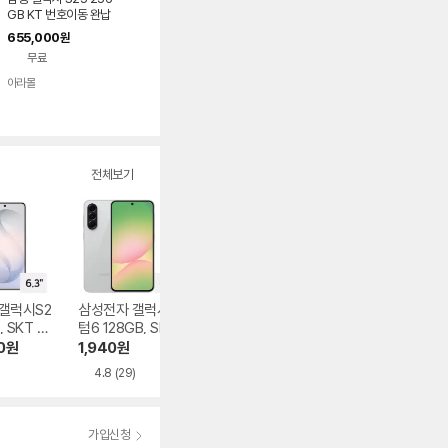
GB KT 번호이동 완납
80요금제
655,000
원
무료
아라몰
전체보기
갤럭시S2
삼성전자 갤럭시 퀀
APPLE 아이폰17 2
삼성전자 갤럭시Z
, SKT 기
텀6 128GB, SKT
56GB, SKT 기기
플립8 256GB, S
납
기기변경 완납
변경 완납
T 기기변경 완납
0
원
1,940
원
439,000
원
738,990
원
)
4.8
(29)
5.0
(10)
5.0
(1)
가입신청