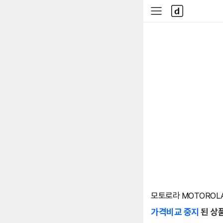
본문 바로가기
다
사
나
이
와
드
메
메
인
뉴
모토로라 MOTOROLA 
가격비교 중지
된 상