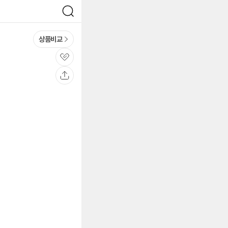
검
색
상품비교
관
심
공
유