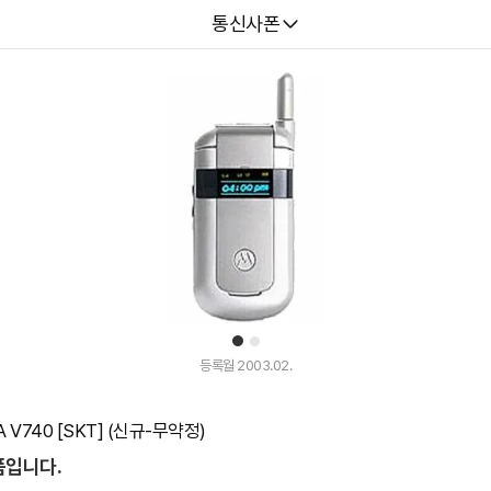
다나와
통신사폰
1
2
등록월 2003.02.
V740 [SKT] (신규-무약정)
품입니다.