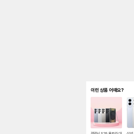
제
안
내
및
유
지
해
야
되
는
대
략
적
인
기
간
을
안
이런 상품 어때요?
내
를
나
타
내
는
표
입
니
갤럭시 S25 울트라 대
삼성 