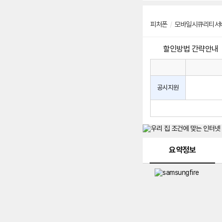
피처폰
/
모바일시큐리티서
할인방법 간략안내
통
통
신
사
신
공시지원
할
사
인
공
방
시
법
지
원
및
메뉴 네비게이션
선
요약정보
택
약
정
주
적
용
요
금