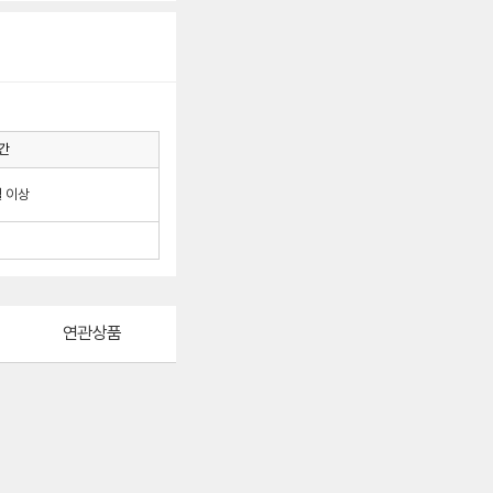
간
월 이상
연관상품