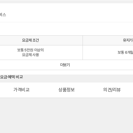
비스
요금제 조건
유지기
보통 5만원 이상의
보통 6개
요금제 사용
더보기
가격비교
상품정보
의견/리뷰