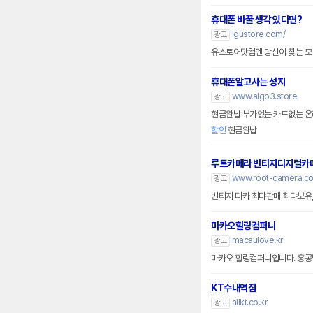
휴대폰 바꿀 생각 있다면?
lgustore.com/
광고
유스토어닷컴엔 당신이 찾는 모든
휴대폰알고사는 성지
www.algo3.store
광고
현금완납 부가없는 카드없는 
할인
현금완납
루트카메라 빈티지디지털카
www.root-camera.c
광고
빈티지 디카 최댜판매 최댜보유,
마카오힐링컴퍼니
macaulove.kr
광고
마카오 힐링컴퍼니입니다. 홍콩
KT수내역점
allkt.co.kr
광고