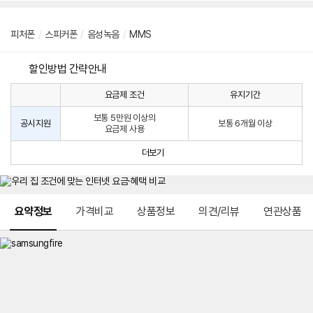
피처폰
/
스피커폰
/
음성녹음
/
MMS
할인방법 간략안내
요금제 조건
유지기간
통
통
신
보통 5만원 이상의
사
신
공시지원
보통 6개월 이상
요금제 사용
할
사
인
공
더보기
방
시
법
지
원
및
메뉴 네비게이션
선
요약정보
가격비교
상품정보
의견/리뷰
연관상품
택
약
정
주
적
용
요
금