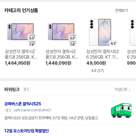
다.
카테고리 인기상품
전체보기
삼성전자 갤럭시Z
삼성전자 갤럭시Z
삼성전자 갤럭시S2
삼성
폴드8 256GB, KT
폴드8 256GB, KT
6 256GB, KT 기기
6 2
기기변경 완납
번호이동 완납
변경 완납
이동
1,464,950
원
1,448,090
원
49,000
원
990
4.9
(27)
파워링크
가입신청
광고
공짜버스폰 갤럭시S25
cafe.naver.com/tofm01
광고
갤럭시S25 보조금성지 전국택배, 57만 회원, 14년 운영, 당일출고
12월 유스토어닷컴 특별할인