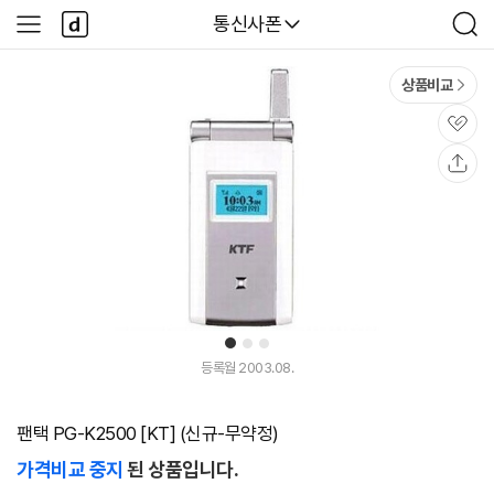
본문 바로가기
다
다나와
통신사폰
사
검
나
이
색
와
드
메
메
상품비교
인
뉴
관
심
공
유
1
2
3
등록월 2003.08.
팬택 PG-K2500 [KT] (신규-무약정)
가격비교 중지
된 상품입니다.