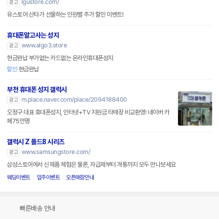
lgustore.com/
광고
유스토어 산타가 선물하는 인원별 추가 할인 이벤트!
휴대폰알고사는 성지
www.algo3.store
광고
현금완납 부가없는 카드없는 온라인휴대폰성지
할인
현금완납
부천 휴대폰 성지 갤럭시
m.place.naver.com/place/2094188400
광고
오정구 대표 휴대폰성지, 인터넷+TV 지원금 타매장 비교환영! 네이버 카
페75만명
갤럭시 Z 폴드8 시리즈
www.samsungstore.com/
광고
삼성스토어에서 신제품 체험은 물론, 자급제부터 개통까지 모두 만나보세요
웨딩이벤트
입주이벤트
오픈매장안내
빠른배송 안내