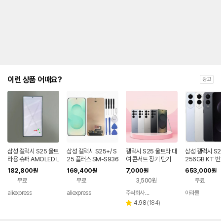
제
안
내
및
유
지
해
야
되
는
이런 상품 어때요?
광고
대
략
적
인
기
간
을
안
내
삼성 갤럭시 S25 울트
삼성 갤럭시 S25+/ S
갤럭시 S25 울트라 대
삼성 갤럭시 S2
를
라용 슈퍼 AMOLED L
25 플러스 SM-S936
여 콘서트 장기 단기
256GB KT 
CD 디스플레이 터치
U/S936B 휴대폰 액
완납 80요금제
나
182,800
169,400
7,000
653,000
원
원
원
원
스크린 디지타이저 어
세서리에 적합한 프레
타
무료
무료
3,500원
무료
셈블리 (S25U) - 불량
임 포함 오리지널 AM
내
품
OLED 스크린
는
aliexpress
aliexpress
주식회사 폰빌리지
아라몰
네이버
표
페이
리
4.98
(
184
)
별
입
뷰
점
니
수