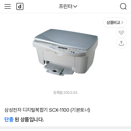
본문 바로가기
다
다나와
프린터
사
검
나
이
색
와
드
메
메
상품비교
인
뉴
관
심
공
유
등록월 2002.03.
삼성전자 디지털복합기 SCX-1100 (기본토너)
단종
된 상품입니다.