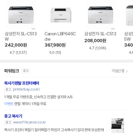
삼성전자 SL-C513
Canon LBP646C
삼성전자 SL-C513
삼성전
W
dw
5W
208,000
원
242,000
원
367,980
원
340
4.7
(1,006)
4.7
(1,037)
5.0
(10)
4.
파워링크
가입신청
광고
복사기렌탈 프린터베이
printerbay.co.kr/
광고
1개월 무료 이벤트중, 신속하고 친절한 설치와 A/S
이벤트
렌탈 계약시 1개월 무료
중고 복사기
www.119canon.co.kr
광고
복사기 프린터 복합기 컬러복합기 학원가 고속복사기 임대 판매 보상판매