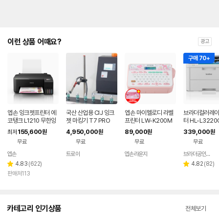
이런 상품 어때요?
광고
구매 70+
엡손 잉크젯프린터 에
국산 산업용 CIJ 잉크
엡손 마이멜로디 라벨
브라더컬러레
코탱크 L1210 무한잉
젯 마킹기 T7 PRO
프린터 LW-K200M
터 HL-L3220
크
M
품토너1세트포함 
155,600
4,950,000
89,000
339,000
최저
원
원
원
원
신제품 높은내
무료
무료
무료
무료
컴팩트한 사이
엡손
트로이
엡손라운지
브라더공인스토어
네이버
페이
리
리
4.83
(
622
)
4.82
(
82
)
별
별
뷰
뷰
판매처113
점
점
수
수
카테고리 인기상품
전체보기