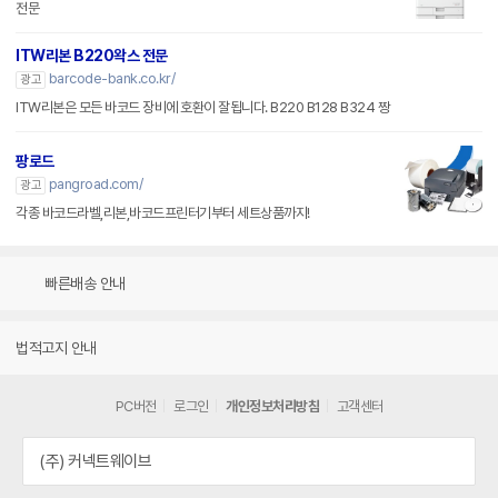
전문
ITW리본 B220왁스 전문
barcode-bank.co.kr/
광고
ITW리본은 모든 바코드 장비에 호환이 잘됩니다. B220 B128 B324 짱
팡로드
pangroad.com/
광고
각종 바코드라벨,리본,바코드프린터기부터 세트상품까지!
빠른배송 안내
법적고지 안내
PC버전
로그인
개인정보처리방침
고객센터
(주) 커넥트웨이브