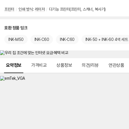
프린터
/
인쇄 방식
:
레이저
/
다기능 프린터(프린터, 스캐너, 복사기)
호환 정품 잉크
INK-M50
INK-C60
INK-C60
INK-50 + INK-60 4색 세트
메뉴 네비게이션
요약정보
가격비교
상품정보
의견/리뷰
연관상품