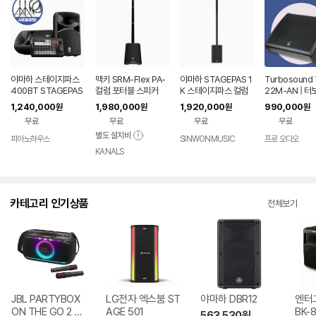
야마하 스테이지파스
맥키 SRM-Flex PA-
야마하 STAGEPAS 1
Turbosound 
400BT STAGEPAS
컬럼 포터블 스피커
K 스테이지파스 컬럼
22M-AN | 
블루투스 버스킹 앰프
스피커 휴대용 PA 시
드 스테이지 모
1,240,000
1,980,000
1,920,000
990,000
원
원
원
원
믹서포함 PA 시스템
스템 (1통)
A 스피커
무료
무료
무료
무료
공연용 스피커
별도 설치비
피아노하우스
SINWONMUSIC
프로 오디오
네이버
페이
KANALS
카테고리 인기상품
전체보기
JBL PARTYBOX
LG전자 엑스붐 ST
야마하 DBR12
엔터
ON THE GO 2 플
AGE 501
BK-
563,530
원