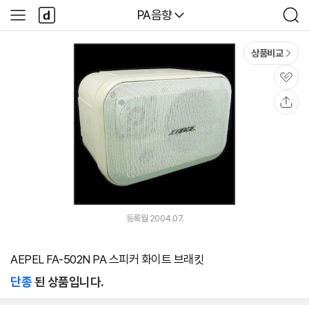
본문 바로가기
다
다나와
PA음향
사
검
나
이
색
와
드
메
메
상품비교
인
뉴
관
심
공
유
등록월 2004.07.
AEPEL FA-502N PA 스피커 화이트 브래킷
단종
된 상품입니다.