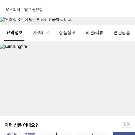
PA스피커
/
앰프 필요함
메뉴 네비게이션
요약정보
가격비교
상품정보
의견/리뷰
연관상품
이런 상품 어때요?
광고