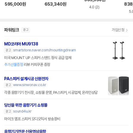
러스 파티
595,000
원
653,340
원
838
4.0
(2)
5.
파워링크
가입신청
광고
MD코리아 MU9138
smartstore.naver.com/mountingdream
광고
미국 MOUNT UP 스피커 스탠드 정식 공급 업체
추가선물증정
리뷰 커피쿠폰 증정
PA스피커 설계시공 신원전자
www.sinwonav.co.kr
광고
각종 음향기기 전시장, 쇼핑몰 운영, PA스피커, 시공업체, 온라인상담
당신을 위한 음향기기 쇼핑몰
sound4u.kr
광고
마이크 앰프 스피커 오디오믹서 방송장비
음향기기전문 신용영상음향