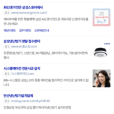
AI신혼가전은 삼성스토어에서
www.samsungstore.com/
광고
예비부부를 위한 특별혜택! 삼성 AI신혼가전으로 여유러운 신혼라이프를
만나보세요!
웨딩이벤트
입주이벤트
오픈매장안내
삼성냉난방기 렌탈 접수센터
www.sh홈쇼핑.com
광고
천장형냉난방기, 스탠드형, 60개월분납, 경비처리가능, 기본설치비면제
행사
시스템에어컨 전문시공 설치
시스템에어컨.com
광고
BIN-시스템은 삼성,LG의 정품 에어컨을 합리적인 가격으로 설치해 드립
니다
안산냉난방기설치업체
m.blog.naver.com/kyd3845
광고
친절상담 무상견적 삼성,엘지 캐리어냉난방기 설치전문점