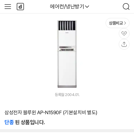
본문 바로가기
다
다나와
에어컨/냉난방기
사
검
나
이
색
와
드
메
메
상품비교
인
뉴
관
심
공
유
등록월 2004.01.
삼성전자 블루윈 AP-N1590F (기본설치비 별도)
단종
된 상품입니다.