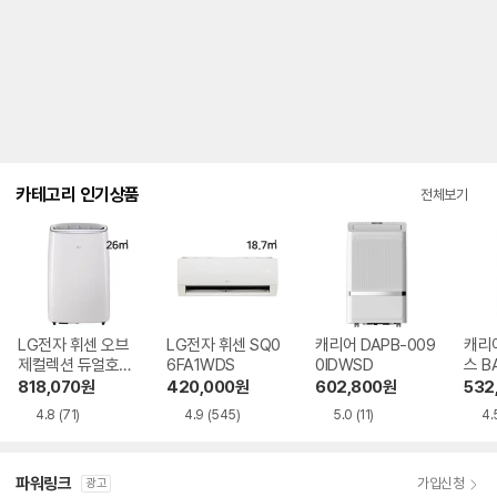
내
를
나
타
내
는
표
입
니
다.
카테고리 인기상품
전체보기
LG전자 휘센 오브
LG전자 휘센 SQ0
캐리어 DAPB-009
캐리
제컬렉션 듀얼호스
6FA1WDS
0IDWSD
스 B
PQ08FDWBS
WS
818,070
원
420,000
원
602,800
원
532
4.8
(71)
4.9
(545)
5.0
(11)
4.
파워링크
가입신청
광고