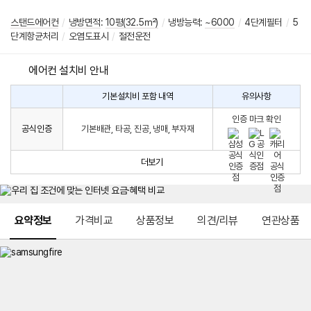
스탠드에어컨
/
냉방면적
:
10평(32.5㎡)
/
냉방능력:
~6000
/
4단계필터
/
5
단계항균처리
/
오염도표시
/
절전운전
에어컨 설치비 안내
기본설치비 포함 내역
유의사항
에
에
어
인증 마크 확인
컨
어
공식인증
기본배관, 타공, 진공, 냉매, 부자재
설
컨
치
구
비
매
더보기
시
발
생
되
메뉴 네비게이션
는
요약정보
가격비교
상품정보
의견/리뷰
연관상품
설
치
비
에
대
한
안