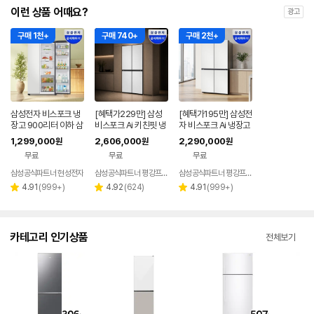
이런 상품 어때요?
광고
구매 1천+
구매 740+
구매 2천+
삼성전자 비스포크 냉
[혜택가229만] 삼성
[혜택가195만] 삼성전
장고 900리터 이하 삼
비스포크 Ai 키친핏 냉
자 비스포크 Ai 냉장고
성냉장고 양문형 852
장고 4도어 640 리터
1등급 4도어 905L 대
1,299,000
2,606,000
2,290,000
원
원
원
L 코타화이트 AI인버
RM70F63R2A
용량 RM70F90R1Z
무료
무료
무료
터
D 에센셜화이트
삼성공식파트너 현성전자
삼성공식파트너 평강프라자
삼성공식파트너 평강프라자
리
리
리
4.91
(
999+
)
4.92
(
624
)
4.91
(
999+
)
별
별
별
뷰
뷰
뷰
점
점
점
수
수
수
카테고리 인기상품
전체보기