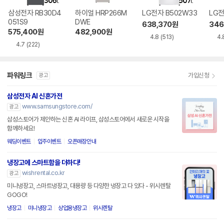
삼성전자 RB30D4
하이얼 HRP266M
LG전자 B502W33
LG전
051S9
DWE
638,370
원
346
575,400
원
482,900
원
4.8
(513)
4.
4.7
(222)
파워링크
가입신청
광고
삼성전자 AI 신혼가전
www.samsungstore.com/
광고
삼성스토어가 제안하는 신혼 AI 라이프, 삼성스토어에서 새로운 시작을
함께하세요!
웨딩이벤트
입주이벤트
오픈매장안내
냉장고에 스마트함을 더하다!
wishrental.co.kr
광고
미니냉장고, 스마트냉장고, 대용량 등 다양한 냉장고 다 있다 - 위시렌탈
GOGO!
냉장고
미니냉장고
상업용냉장고
위시렌탈