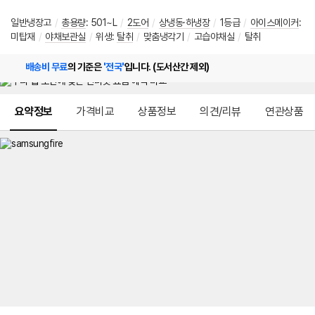
일반냉장고
/
총용량
:
501~L
/
2도어
/
상냉동·하냉장
/
1등급
/
아이스메이커
:
미탑재
/
야채보관실
/
위생
:
탈취
/
맞춤냉각기
/
고습야채실
/
탈취
배송비 무료
의 기준은
'전국'
입니다. (도서산간 제외)
메뉴 네비게이션
요약정보
가격비교
상품정보
의견/리뷰
연관상품