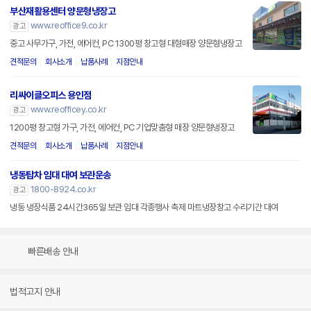
부산재활용센터 양문형냉장고
www.reoffice9.co.kr
광고
중고 사무가구, 가전, 에어컨, PC 1300평 창고형 대형매장 양문형냉장고
견적문의
회사소개
납품사례
지점안내
리싸이클오피스 용인점
www.reofficey.co.kr
광고
1200평 창고형 가구, 가전, 에어컨, PC 기업맞춤형 매장 양문형냉장고
견적문의
회사소개
납품사례
지점안내
냉동탑차 임대 대여 보관운송
1800-8924.co.kr
광고
냉동 냉장식품 24시간365일 보관 임대 각종행사 축제 마트냉장창고 수리기간 대여
빠른배송 안내
법적고지 안내