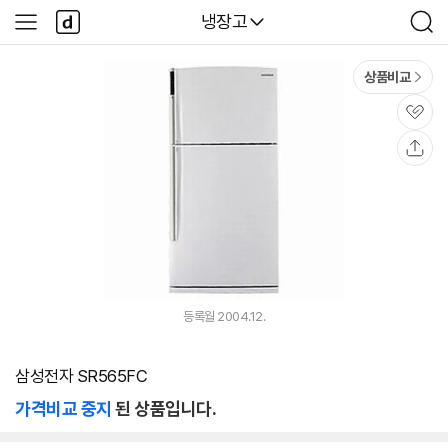
본문 바로가기
다
다나와
냉장고
사
검
나
이
색
와
드
메
메
상품비교
인
뉴
관
심
공
유
등록월 2004.12.
삼성전자 SR565FC
가격비교 중지
된 상품입니다.