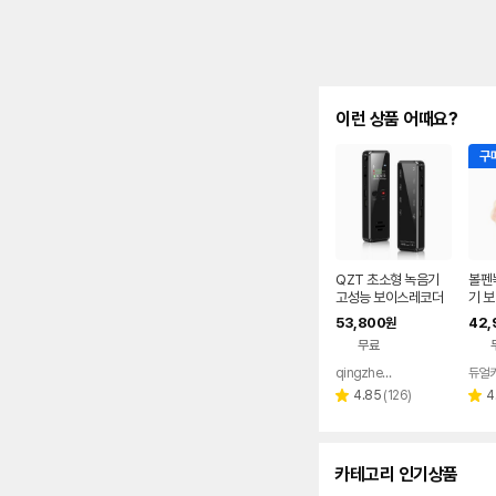
이런 상품 어때요?
구매
QZT 초소형 녹음기
볼펜
고성능 보이스레코더
기 
장시간 41h 연속 녹음
용 미
53,800
42,
원
V90-32GB
무료
qingzhentuo
듀얼
네이버
페이
리
4.85
(
126
)
4
별
별
뷰
점
점
수
카테고리 인기상품