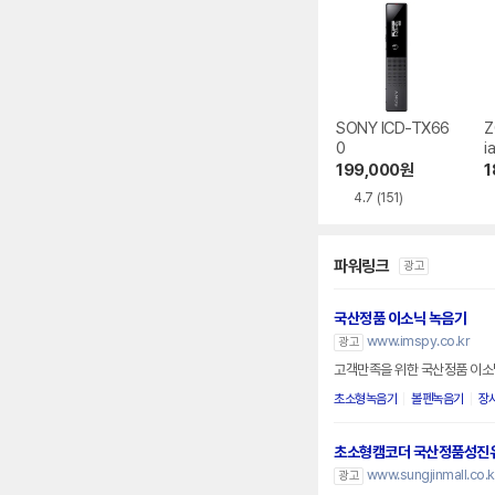
SONY ICD-TX66
Z
0
ia
199,000
원
1
4.7
(151)
파워링크
광고
국산정품 이소닉 녹음기
www.imspy.co.kr
광고
고객만족을 위한 국산정품 이소
초소형녹음기
볼펜녹음기
장
초소형캠코더 국산정품성진
www.sungjinmall.co.k
광고