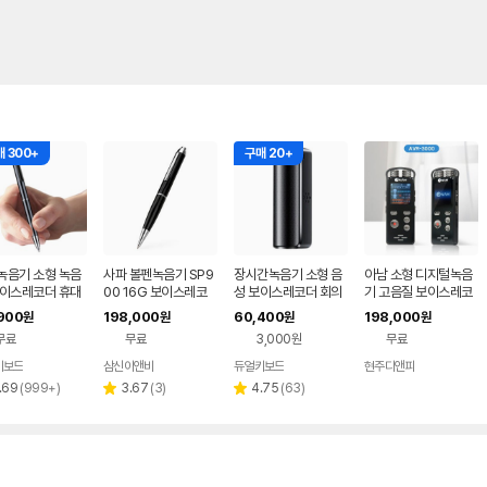
 300+
구매 20+
녹음기 소형 녹음
사파 볼펜녹음기 SP9
장시간녹음기 소형 음
아남 소형 디지털녹음
보이스레코더 휴대
00 16G 보이스레코
성 보이스레코더 회의
기 고음질 보이스레코
니 펜
더
400시간 32GB
더 장시간 녹취기 내장
900
198,000
60,400
198,000
원
원
원
원
스피커 AVR-3000 8
무료
무료
3,000원
무료
G
키보드
삼신이앤비
듀얼키보드
현주디앤피
리
리
리
.69
(
999+
)
3.67
(
3
)
4.75
(
63
)
별
별
뷰
뷰
뷰
점
점
수
수
수