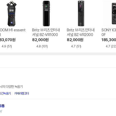
OOM H1 essent
Britz 브리츠인터내
Britz 브리츠인터내
SONY IC
l
셔널 BZ-VR1000
셔널 BZ-VR2000
0F
83,070
원
82,000
원
82,000
원
185,30
4.9
(51)
4.8
(101)
4.7
(51)
4.7
(22
닉의 다양한 녹음기
시간녹음기
카메라캠코더
유통
r/