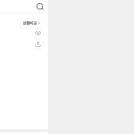
검
색
상품비교
관
심
공
유