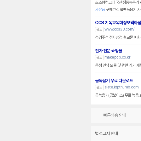
초소형캠코더 국산정품녹음기 A
사은품
구매고객 볼펜녹음기 사
CCS 기독교목회정보백화점
www.ccs33.com/
광고
성경주석 전자성경 설교문 예화
전자 전문 쇼핑몰
makepcb.co.kr
광고
음성 인식 모듈 및 관련 기기 제
곰녹음기 무료 다운로드
siete.ktpthumb.com
광고
곰녹음기(곰보이스) 무료 녹음
빠른배송 안내
법적고지 안내