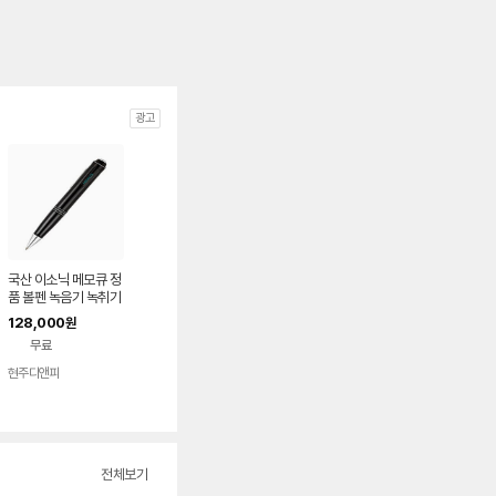
광고
국산 이소닉 메모큐 정
품 볼펜 녹음기 녹취기
보이스레코더 음성녹
128,000
원
음기 PCM-009 8G
무료
현주디앤피
전체보기