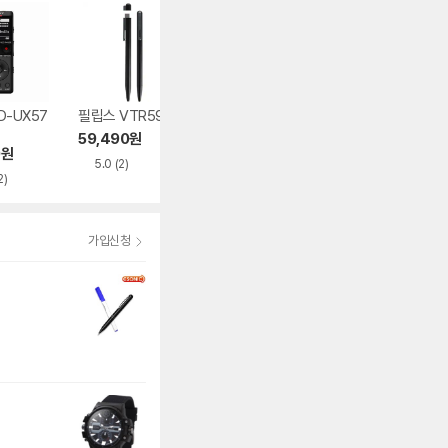
D-UX57
필립스 VTR5910
ZOOM H6
이소닉 MQ-U35
59,490
원
457,990
원
47,750
원
0
원
5.0
(2)
4.9
(35)
4.4
(209)
2)
가입신청