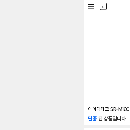
본문 바로가기
다
사
나
이
와
드
메
메
인
뉴
아이담테크 SR-M180N
단종
된 상품입니다.