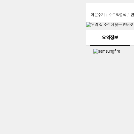
이온수기
/
수도직결식
/
연
메뉴 네비게이션
요약정보