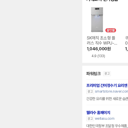
SK매직 초소형 플
러스 직수 WPU-J
0
AC115SNS
0
1,046,000
원
1
4.9
(133)
파워링크
광고
프리미엄 간이정수기 요리엔
smartstore.naver.co
광고
건강한 요리를 위한 새로운 습관
웰라수 홈페이지
wellasu.com
광고
대한민국정부 조달청 우수제품, 