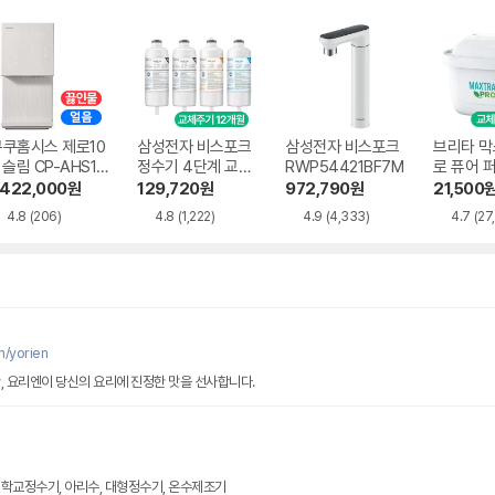
쿠쿠홈시스 제로10
삼성전자 비스포크
삼성전자 비스포크
브리타 막
 슬림 CP-AHS10
정수기 4단계 교체
RWP54421BF7M
로 퓨어 
HEW
용 정수필터 HAF-
필터
,422,000
원
129,720
원
972,790
원
21,500
HIN
4.8
(206)
4.8
(1,222)
4.9
(4,333)
4.7
(27
m/yorien
, 요리엔이 당신의 요리에 진정한 맛을 선사합니다.
학교정수기, 아리수, 대형정수기, 온수제조기