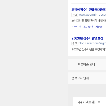
코웨이 정수기렌탈 역대급조
www.woongjin-best.
광고
코웨이렌탈 특별한혜택 당일지
프로모션
추가할인
사은품
2026년 정수기렌탈 호갱
blog.naver.com/anjj
광고
2026년 정수기렌탈 호갱되지 
빠른배송 안내
법적고지 안내
(주) 커넥트웨이브