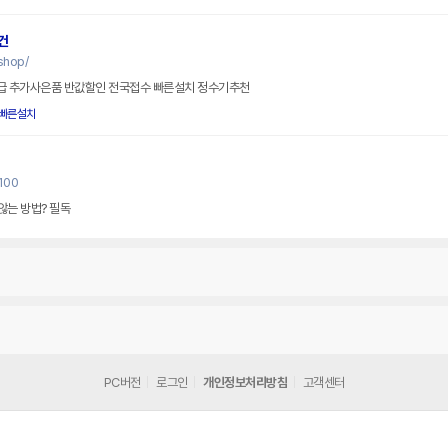
건
shop/
급 추가사은품 반값할인 전국접수 빠른설치 정수기추천
빠른설치
8100
않는 방법? 필독
PC버전
로그인
개인정보처리방침
고객센터