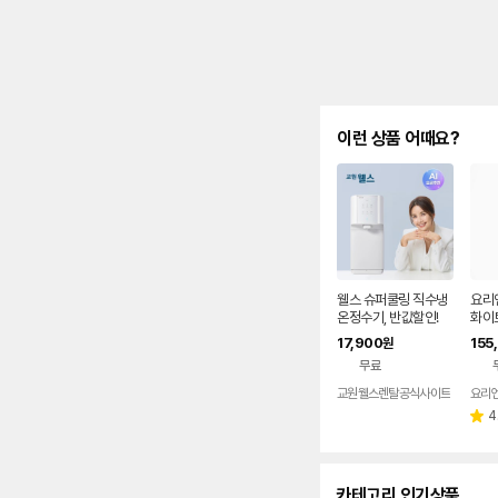
이런 상품 어때요?
웰스 슈퍼쿨링 직수냉
요리
온정수기, 반값할인!
화이
수기 
17,900
155
원
무료
교원웰스렌탈공식사이트
4
별
점
카테고리 인기상품