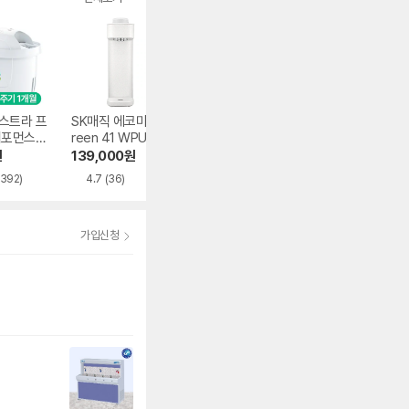
스트라 프
SK매직 에코미니 G
LG전자 오브제컬렉
삼성전자 비스포
퍼포먼스
reen 41 WPUGB
션 퓨리케어 WD72
정수기 4단계 교
C112SCE
3RH
용 정수필터 HAF
원
139,000
원
2,167,000
원
92,150
원
HIM
,392)
4.7
(36)
5.0
(249)
4.8
(370)
가입신청