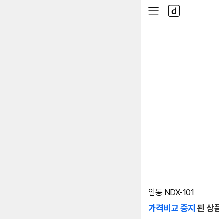
본문 바로가기
다
사
나
이
와
드
메
메
인
뉴
일동 NDX-101
가격비교 중지
된 상