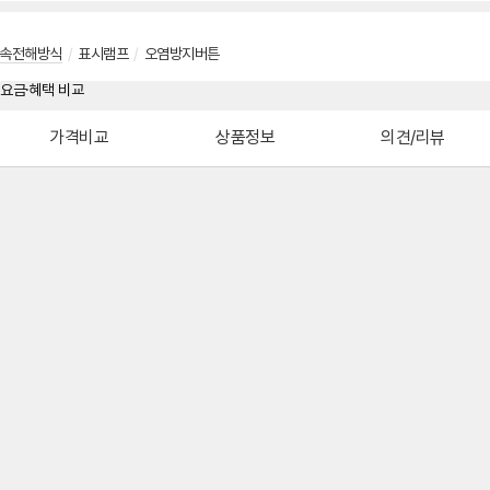
속전해방식
/
표시램프
/
오염방지버튼
가격비교
상품정보
의견/리뷰