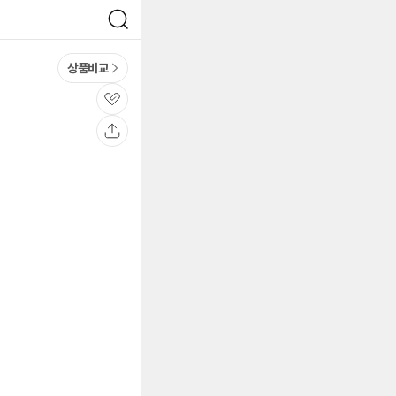
검
색
상품비교
관
심
공
유