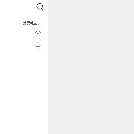
검
색
상품비교
관
심
공
유