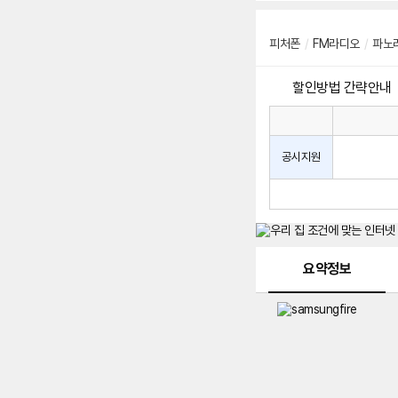
피처폰
/
FM라디오
/
파노
할인방법 간략안내
통
통
신
사
신
공시지원
할
사
인
공
방
시
법
지
원
및
메뉴 네비게이션
선
요약정보
택
약
정
주
적
용
요
금