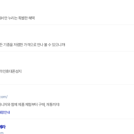
에서만 누리는 특별한 혜택
 기종을 저렴한 가격으로 만나 볼 수 있으니까!
온라인휴대폰성지
com/
매니저와 함께 제품 체험부터 구매, 개통까지!
매장안내
메라
om