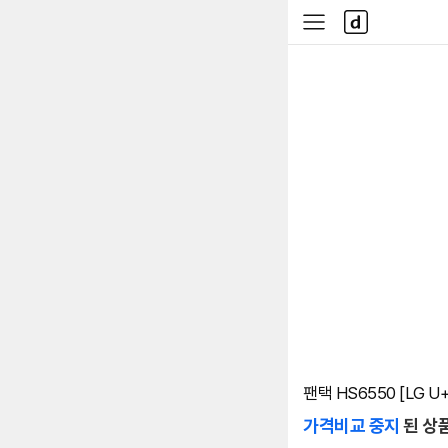
본문 바로가기
다
사
나
이
와
드
메
메
인
뉴
팬택 HS6550 [LG 
가격비교 중지
된 상