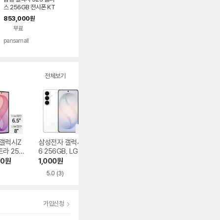
스 256GB 전시폰 KT
번호이동 완납 90요금
853,000
원
제
무료
pansamall
전체보기
갤럭시Z
삼성전자 갤럭시S2
삼성전자 갤럭시S2
삼성전자 갤럭시S
라 256
6 256GB, LG U+
6 256GB, LG U+
6 플러스 256GB,
 U+ 기기변
번호이동 완납
기기변경 완납
LG U+ 번호이동 
90
원
1,000
원
1,000
원
1,000
원
납
5.0
(3)
5.0
(2)
가입신청