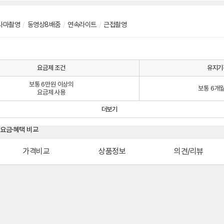
라마촬영
/
동영상8배줌
/
연속라이트
/
근접촬영
요금제 조건
유지기
보통 6만원 이상의
보통 6개
요금제 사용
더보기
가격비교
상품정보
의견/리뷰