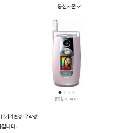
다나와
통신사폰
1
2
3
4
등록월 2004.05.
U+] (기기변경-무약정)
품입니다.