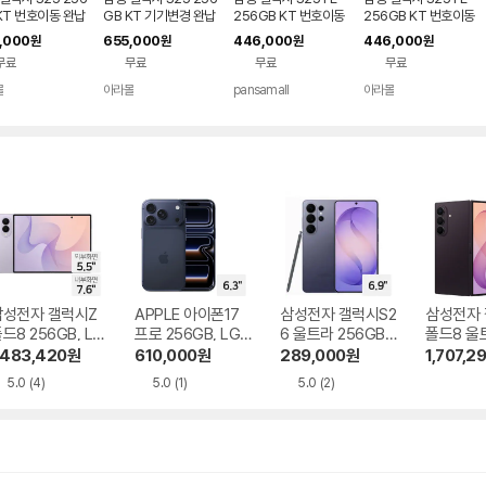
KT 번호이동 완납
GB KT 기기변경 완납
256GB KT 번호이동
256GB KT 번호이동
요금제
공시지원 완납
공시지원 완납
,000
655,000
446,000
446,000
원
원
원
원
무료
무료
무료
무료
몰
아라몰
pansamall
아라몰
삼성전자 갤럭시Z
APPLE 아이폰17
삼성전자 갤럭시S2
삼성전자 
드8 256GB, LG
프로 256GB, LG U
6 울트라 256GB,
폴드8 울트
+ 기기변경 완납
+ 번호이동 완납
LG U+ 번호이동 완
GB, LG
,483,420
원
610,000
원
289,000
원
1,707,2
납
경 완납
5.0
(4)
5.0
(1)
5.0
(2)