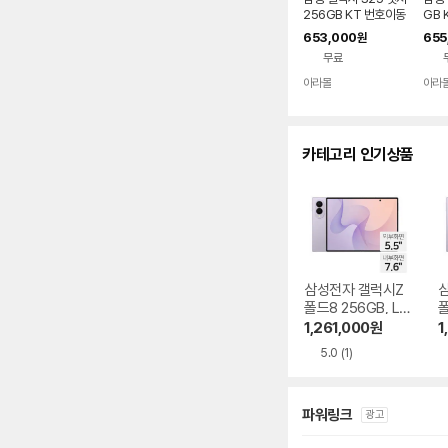
다.
256GB KT 번호이동
GB 
완납 80요금제
80
653,000
655
원
무료
아라몰
아라
카테고리 인기상품
삼성전자 갤럭시Z
폴드8 256GB, LG
폴
U+ 번호이동 완납
U
1,261,000
원
1
5.0
(1)
파워링크
광고