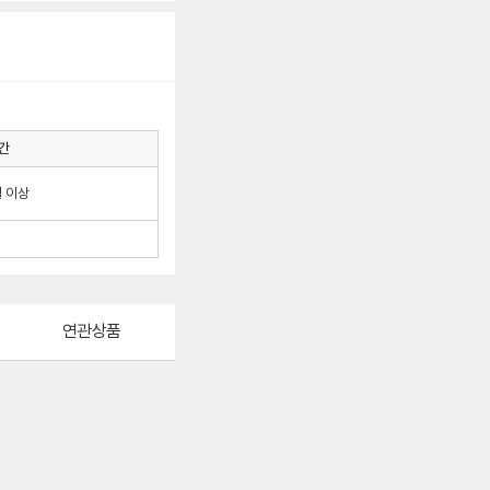
간
월 이상
연관상품