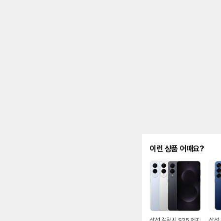
제
안
내
및
유
지
해
야
되
는
대
략
적
인
기
간
을
안
이런 상품 어때요?
내
를
나
타
내
는
표
입
니
삼성 갤럭시 S25 엣지
삼성 