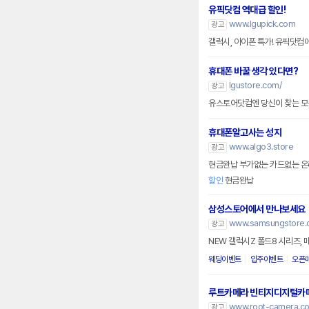
유픽닷컴 역대급 할인!
www.lgupick.com
광고
갤럭시, 아이폰 특가! 유픽닷컴
휴대폰 바꿀 생각 있다면?
lgustore.com/
광고
유스토어닷컴엔 당신이 찾는 모든
휴대폰알고사는 성지
www.algo3.store
광고
현금완납 부가없는 카드없는 
할인
현금완납
삼성스토어에서 만나보세요
www.samsungstore.
광고
NEW 갤럭시Z 폴드8 시리즈, 
웨딩이벤트
입주이벤트
오픈
루트카메라 빈티지디지털카
www.root-camera.c
광고