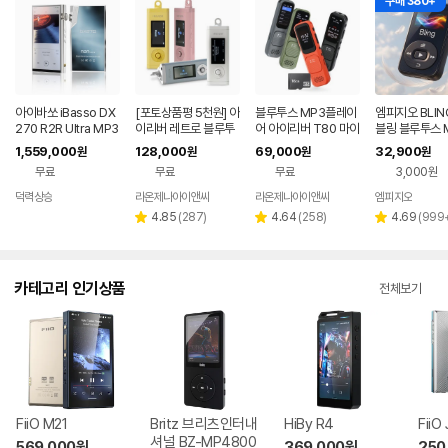
구매 380+
아이바쏘 iBasso DX
[포토상품평 5천원] 아
블루투스 MP3플레이
엠피지오 BLIN
270 R2R Ultra MP3
이리버 레트로 블루투
어 아이리버 T80 마이
블링 블루투스 
스 MP3플레이어 iFP-
크로SD 16GB
초소형 클립형 
1,559,000
128,000
69,000
32,900
원
원
원
원
10 프리즘 MP3 64G
MP3플레이어
무료
무료
무료
3,000원
B 컬러LCD 블루투스
인아웃 FLAC FM라디
덕력상승
라온제나아이앤씨
라온제나아이앤씨
엠피지오
오 소형 음성녹음
리
리
리
4.85
(
287
)
4.64
(
258
)
4.69
(
999
별
별
별
뷰
뷰
뷰
점
점
점
수
수
수
카테고리 인기상품
전체보기
FiiO M21
Britz 브리츠인터내
HiBy R4
FiiO
셔널 BZ-MP4800
569,000
원
369,000
원
250