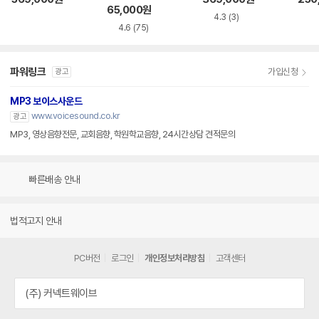
65,000
원
4.3
(3)
4.6
(75)
파워링크
가입신청
광고
MP3 보이스사운드
www.voicesound.co.kr
광고
MP3, 영상음향전문, 교회음향, 학원학교음향, 24시간상담 견적문의
빠른배송 안내
법적고지 안내
PC버전
로그인
개인정보처리방침
고객센터
(주) 커넥트웨이브