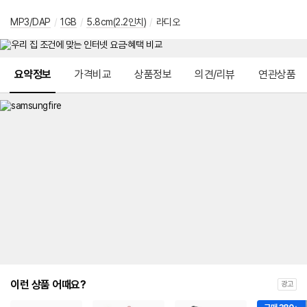
MP3/DAP
/
1GB
/
5.8cm(2.2인치)
/
라디오
메뉴 네비게이션
요약정보
가격비교
상품정보
의견/리뷰
연관상품
이런 상품 어때요?
광고