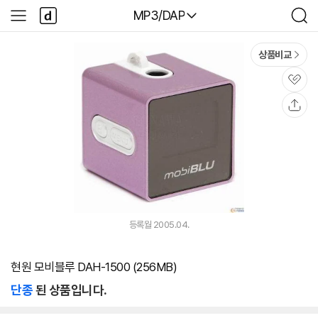
본문 바로가기
다
다나와
MP3/DAP
사
검
나
이
색
와
드
메
메
상품비교
인
뉴
관
심
공
유
등록월 2005.04.
현원 모비블루 DAH-1500 (256MB)
단종
된 상품입니다.