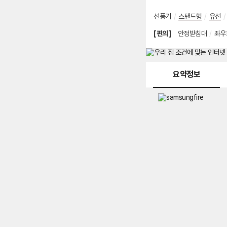
선풍기
/
스탠드형
/
유선
/
[편의]
안정받침대
/
좌우
메뉴 네비게이션
요약정보