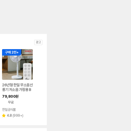
광고
구매 2천+
26년형 한일 무소음선
풍기 저소음 가정용 B
LDC 스탠드 DCF-S1
79,800
원
62R
무료
한일공식몰
리
4.8
(
999+
)
별
뷰
점
수