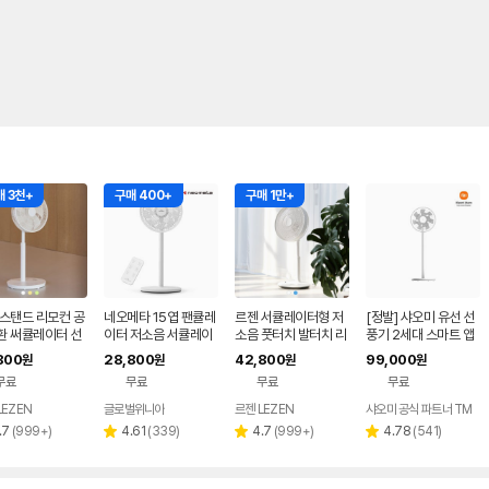
 3천+
구매 400+
구매 1만+
 스탠드 리모컨 공
네오메타 15엽 팬큘레
르젠 서큘레이터형 저
[정발] 샤오미 유선 선
환 써큘레이터 선
이터 저소음 서큘레이
소음 풋터치 발터치 리
풍기 2세대 스마트 앱
LZEF-AR390
터 선풍기 리모컨형 H
모컨 스탠드형 선풍기
연동 100단계 속도조
800
28,800
42,800
99,000
원
원
원
원
1230R 가정용 탁상용
LZEF-R132C
절 저소음
무료
무료
무료
무료
LEZEN
글로벌위니아
르젠 LEZEN
샤오미 공식 파트너 TM
네이버
페이
리
리
리
리
.7
(
999+
)
4.61
(
339
)
4.7
(
999+
)
4.78
(
541
)
별
별
별
뷰
뷰
뷰
뷰
점
점
점
수
수
수
수