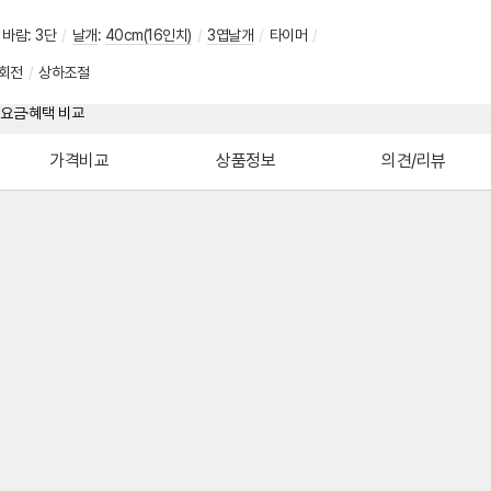
바람
:
3단
/
날개
:
40cm(16인치)
/
3엽날개
/
타이머
/
회전
/
상하조절
가격비교
상품정보
의견/리뷰