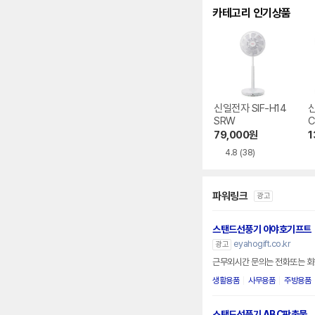
카테고리 인기상품
신일전자 SIF-H14
신
SRW
C
79,000
원
1
4.8
(38)
파워링크
광고
스탠드선풍기 이야호기프트
eyahogift.co.kr
광고
근무외시간 문의는 전화또는 
생활용품
사무용품
주방용품
스탠드선풍기 ABC판촉물