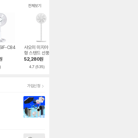
전체보기
IF-C84
샤오미 미지아 직류
샤오미 미지아 직류
신일전자 더톤 SIF
형 스탠드 선풍기 1
인버터 선풍기 프로
TH14TIV
X 업그레이드 버전
BPLDS09DM
원
52,280
원
76,830
원
75,000
원
BPLDS07DM
)
4.7
(535)
4.6
(461)
4.5
(6)
가입신청