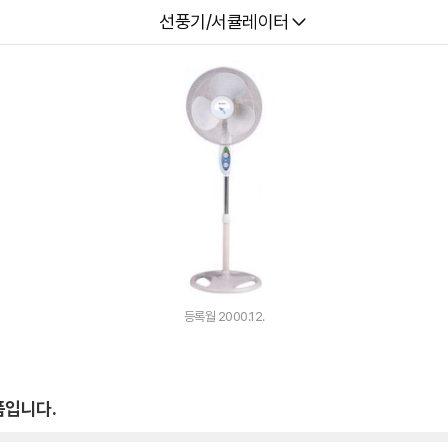
다나와
선풍기/서큘레이터
등록월 2000.12.
품입니다.