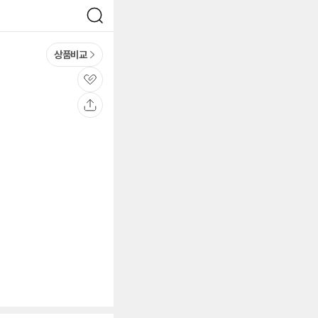
검
색
상품비교
관
심
공
유