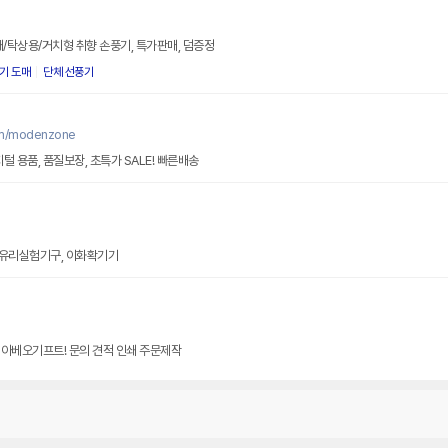
대/탁상용/거치형 취향 손풍기, 특가판매, 덤증정
기 도매
단체 선풍기
om/modenzone
털 용품, 품질보장, 초특가 SALE! 빠른배송
, 유리실험기구, 이화확기기
 아베오기프트! 문의 견적 인쇄 주문제작