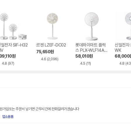
일전자 SIF-H32
르젠 LZEF-DC02
롯데하이마트 플럭
신일전자 S
IV
스 PLX-WLF14AB
WK
75,650
원
WH
39,110
원
58,010
원
68,000
4.6
(2,096)
4.8
(97)
4.5
(11)
4.8
(43
회원가입또는 주문서 남기면 근무시간에 전화걸려가겠습니다
업소용품