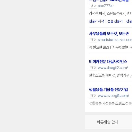
abc777.kr
광고
강력한 바람, 스탠드선풍기, 휴
선풍기 제작
선물 선풍기
선풍
사무용품의 모든것, 모든존
smartstore.naver.c
광고
꼭 필요한 BEST 사무/생활/디지
비이커전문 대길사이언스
www.daegil2.com/
광고
실험소모품, 현미경, 광학기구 
생활용품 기념품 전문기업
www.aveogift.com/
광고
생활용품 가정용품 스탠드 전문
빠른배송 안내