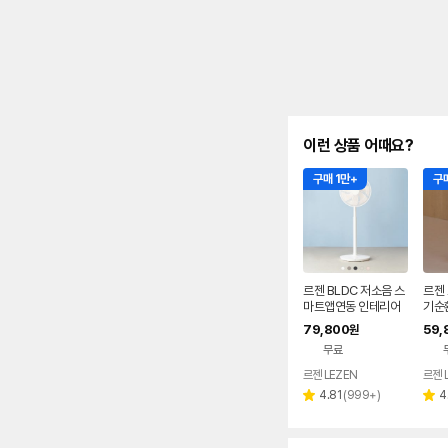
이런 상품 어때요?
구매 1만+
구매
르젠 BLDC 저소음 스
르젠
마트앱연동 인테리어
기순
써큘레이터 선풍기 LZ
풍기 
79,800
59,
원
EF-DC290 릴리화이
무료
트
르젠 LEZEN
르젠 
리
4.81
(
999+
)
4
별
별
뷰
점
점
수