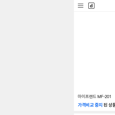
본문 바로가기
다
사
나
이
와
드
메
메
인
뉴
마이프랜드 MF-201
가격비교 중지
된 상