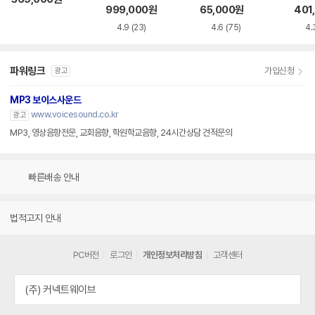
999,000
원
65,000
원
401
4.9
(23)
4.6
(75)
4.
파워링크
가입신청
광고
MP3 보이스사운드
www.voicesound.co.kr
광고
MP3, 영상음향전문, 교회음향, 학원학교음향, 24시간상담 견적문의
빠른배송 안내
법적고지 안내
PC버전
로그인
개인정보처리방침
고객센터
(주) 커넥트웨이브