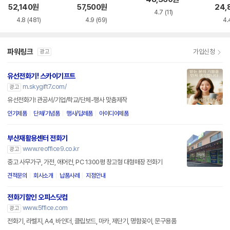
52,140
원
57,500
원
24,
4.7
(11)
4.8
(481)
4.9
(69)
4.
파워링크
가입신청
광고
유선전화기! 스카이기프트
m.skygift7.com/
광고
유선전화기! 관공서/기업/학교/단체-행사 맞춤제작
인기제품
단체/기념품
행사/답례품
아이디어제품
부산재활용센터 전화기
www.reoffice9.co.kr
광고
중고 사무가구, 가전, 에어컨, PC 1300평 창고형 대형매장 전화기
견적문의
회사소개
납품사례
지점안내
전화기할인 오피스닷컴
www.5ffice.com
광고
전화기, 라벨지, A4, 바인더, 클립보드, 마카, 제단기, 명함꽂이, 문구용품