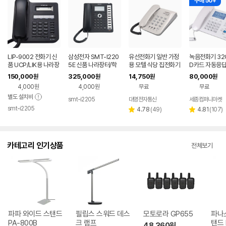
구매 50+
LIP-9002 전화기 신
삼성전자 SMT-I220
유선전화기 일반 가정
녹음전화기 32G
품 UCP/LIK용 나라장
5E 신품 나라장터/학
용 모텔 식당 집전화기
D카드 자동응답
터/학교장터 등록업체
교장터 등록업체
깔끔한 전화 매장
자표시 자동녹
150,000
325,000
14,750
80,000
원
원
원
원
4,000원
4,000원
무료
무료
별도 설치비
smt-i2205
대명전자통신
세종컴퍼니마켓
네이버
smt-i2205
페이
네이버
리
리
4.78
(
49
)
4.81
(
107
)
별
별
페이
뷰
뷰
점
점
수
수
카테고리 인기상품
전체보기
파파 와이드 스탠드
필립스 스워드 데스
모토로라 GP655
파나
PA-800B
크 램프
탠드 
48,360
원