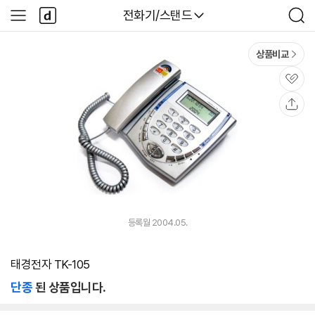
본문 바로가기
다
다나와
전화기/스탠드
사
검
나
이
색
와
드
메
메
상품비교
인
뉴
관
심
공
유
등록월 2004.05.
태경전자 TK-105
단종
된 상품입니다.