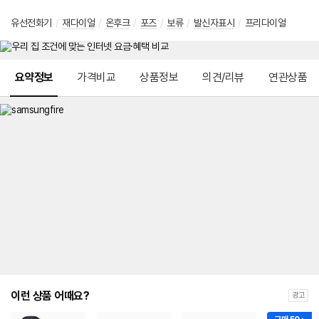
유선전화기
/
재다이얼
/
온후크
/
포즈
/
보류
/
발신자표시
/
프리다이얼
메뉴 네비게이션
요약정보
가격비교
상품정보
의견/리뷰
연관상품
이런 상품 어때요?
광고