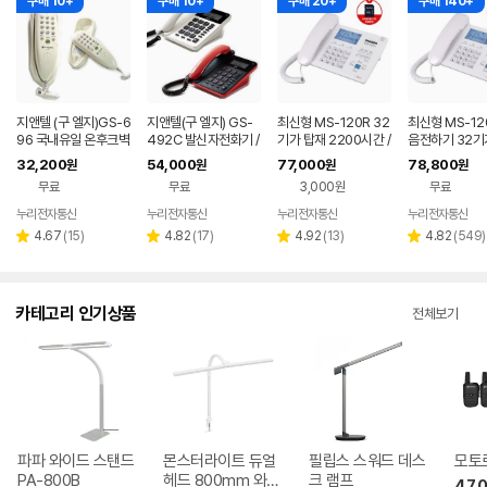
구매 10+
구매 10+
구매 20+
구매 140+
지앤텔 (구 엘지)GS-6
지앤텔(구 엘지) GS-
최신형 MS-120R 32
최신형 MS-12
96 국내유일 온후크벽
492C 발신자전화기 /
기가 탑재 2200시간 /
음전하기 32기
걸이전화기
화이트 레드 / 도소매
헤드셋별매
2500 시간 / 
32,200
54,000
77,000
78,800
원
원
원
원
납품전문
품전문
무료
무료
3,000원
무료
누리전자통신
누리전자통신
누리전자통신
누리전자통신
리
리
리
리
4.67
(
15
)
4.82
(
17
)
4.92
(
13
)
4.82
(
549
)
별
별
별
별
뷰
뷰
뷰
뷰
점
점
점
점
수
수
수
수
카테고리 인기상품
전체보기
파파 와이드 스탠드
몬스터라이트 듀얼
필립스 스워드 데스
모토로
PA-800B
헤드 800mm 와이
크 램프
47,