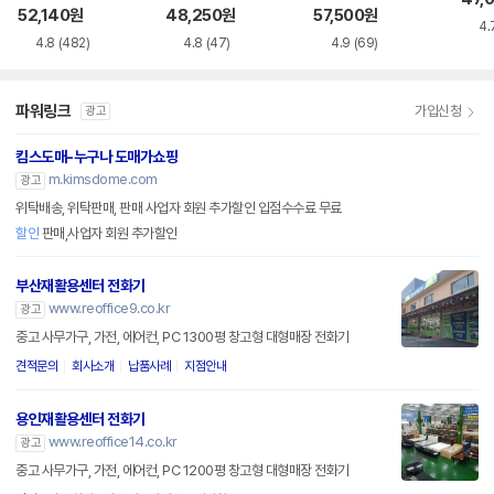
드 스탠드 BWS24
52,140
원
48,250
원
57,500
원
4.
4.8
(482)
4.8
(47)
4.9
(69)
파워링크
가입신청
광고
킴스도매-누구나 도매가쇼핑
m.kimsdome.com
광고
위탁배송, 위탁판매, 판매 사업자 회원 추가할인 입점수수료 무료
할인
판매,사업자 회원 추가할인
부산재활용센터 전화기
www.reoffice9.co.kr
광고
중고 사무가구, 가전, 에어컨, PC 1300평 창고형 대형매장 전화기
견적문의
회사소개
납품사례
지점안내
용인재활용센터 전화기
www.reoffice14.co.kr
광고
중고 사무가구, 가전, 에어컨, PC 1200평 창고형 대형매장 전화기