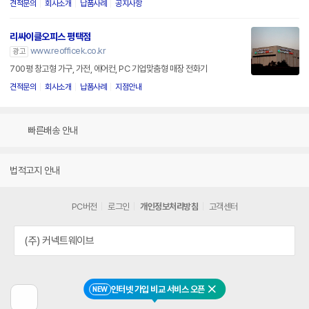
견적문의
회사소개
납품사례
공지사항
리싸이클오피스 평택점
www.reofficek.co.kr
광고
700평 창고형 가구, 가전, 에어컨, PC 기업맞춤형 매장 전화기
견적문의
회사소개
납품사례
지점안내
빠른배송 안내
법적고지 안내
PC버전
로그인
개인정보처리방침
고객센터
(주) 커넥트웨이브
인터넷 가입 비교 서비스 오픈
NEW
닫기
이