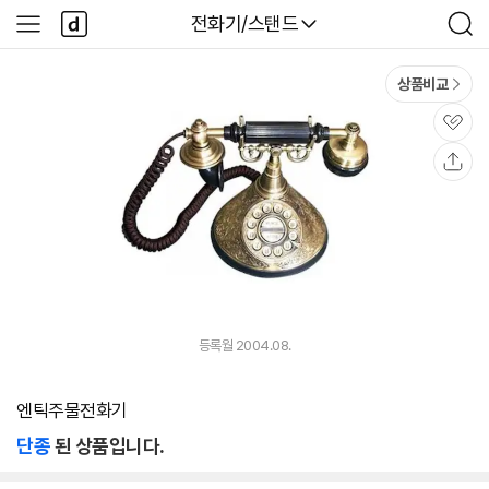
본문 바로가기
다
다나와
전화기/스탠드
사
검
나
이
색
와
드
메
메
상품비교
인
뉴
관
심
공
유
등록월 2004.08.
엔틱주물전화기
단종
된 상품입니다.