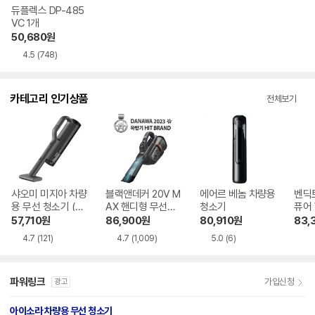
듀플렉스 DP-485
VC 1개
50,680
원
4.5
(748)
카테고리 인기상품
전체보기
샤오미 미지아 차량
블랙앤데커 20V M
에어르 베놈 차량용
벤딕
용 무선 청소기 (해
AX 핸디형 무선청
청소기
퓨어 
외구매)
소기 BHHV520BF
57,710
원
86,900
원
80,910
원
83,
00
4.7
(121)
4.7
(1,009)
5.0
(6)
파워링크
가입신청
광고
아이소라 차량용 무선 청소기