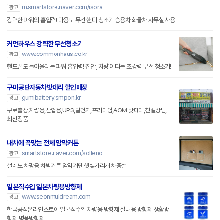
m.smartstore.naver.com/isora
광고
강력한 파워의 흡입력! 다용도 무선 핸디 청소기 승용차 화물차 사무실 사용
커먼하우스 강력한 무선청소기
www.commonhaus.co.kr
광고
핸드폰도 들어올리는 파워 흡입력! 집안, 차량 어디든 초강력 무선 청소기!
구미공단자동차밧데리 할인매장
gumibattery.smpon.kr
광고
무료출장,차량용,산업용,UPS,발전기,프리미엄,AGM 밧데리,친절상담,
최신정품
내차에 꼭맞는 전체 암막커튼
smartstore.naver.com/solleno
광고
설레노 차량용 차박커튼 암막커텐 햇빛가리개 차종별
일본직수입 일본차량용방향제
www.seonmuldream.com
광고
한국공식온라인스토어 일본직수입 차량용 방향제 실내용 방향제 생활방
향제 명품방향제