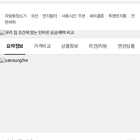
차량용청소기
/
무선
/
먼지필터
/
사용시간: 11분
/
싸이클론
/
투명먼지통
/
전
면바퀴
메뉴 네비게이션
요약정보
가격비교
상품정보
의견/리뷰
연관상품