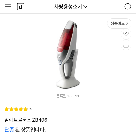
본문 바로가기
다
다나와
차량용청소기
사
검
나
이
색
와
드
메
메
상품비교
인
뉴
관
심
공
유
등록월 2007.11.
리
개
별
5.
뷰
점
0
일렉트로룩스 ZB406
단종
된 상품입니다.