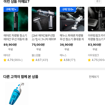
이런 상품 어때요?
광고
구매 1만+
구매 120+
에어르 차량용 청소기
[2in1 에어건&무선청
헤누스 파워쎈 차량용
아우토링크 카
에어건 무선 자동차 휴
소기] 시그니처 에어부
무선 청소기 휴대용 자
차량용 청소기 
대용 강력 진공 핸디 차
스터 차량용청소기 1
동차 청소기
동차 핸디 휴대
89,900
75,000
36,900
83,900
원
원
원
원
미니 베놈
4,000pa BLDC 모터
미니 소형 에어
무료
무료
무료
무료
에어르
불스원몰
헤누스
아우토링크
네
페
리
리
리
리
4.79
(
999+
)
4.67
(
431
)
4.58
(
171
)
4.75
(
999
별
별
별
별
뷰
뷰
뷰
뷰
점
점
점
점
수
수
수
수
다른 고객이 함께 본 상품
전체보기