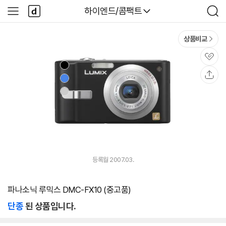
본문 바로가기
다
다나와
하이엔드/콤팩트
사
검
나
이
색
와
드
메
메
상품비교
인
뉴
관
심
공
유
등록월 2007.03.
파나소닉 루믹스 DMC-FX10 (중고품)
단종
된 상품입니다.