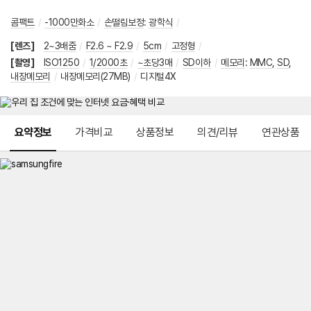
콤팩트
/
-1000만화소
/
손떨림보정
:
광학식
/
[렌즈]
2~3배줌
/
F2.6 ~ F2.9
/
5cm
/
고정형
/
[촬영]
ISO1250
/
1/2000초
/
~초당3매
/
SD이하
/
메모리
:
MMC
,
SD
,
내장메모리
/
내장메모리(27MB)
/
디지털4X
메뉴 네비게이션
요약정보
가격비교
상품정보
의견/리뷰
연관상품