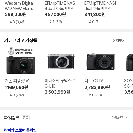
Western Digital
EFM ipTIME NAS
EFM ipTIME NAS1
WD NEW Elemen
4dual 하드미포함
dual 하드미포함
ts Portable Gen2
269,000
원
487,000
원
341,300
원
4TB
4.8
(3,451)
4.7
(63)
4.0
(7)
카테고리 인기상품
전체보기
캐논 파워샷 V1
파나소닉 루믹스 D
리코 GR IV
SON
C-L10
SC-
1,169,090
원
2,783,990
원
3,503,990
원
3,5
4.9
(282)
5.0
(38)
파워링크
가입신청
광고
라이카 스토어 온라인