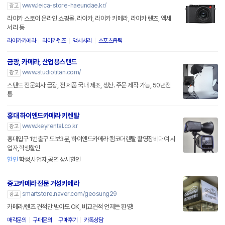
www.leica-store-haeundae.kr/
광고
라이카 스토어 온라인 쇼핑몰. 라이카, 라이카 카메라, 라이카 렌즈, 액세
서리 등
라이카카메라
라이카렌즈
액세서리
스포츠옵틱
금광, 카메라, 산업용스탠드
www.studiotitan.com/
광고
스탠드 전문회사 금광, 전 제품 국내 제조, 생산. 주문 제작 가능, 50년전
통
홍대 하이엔드카메라 키렌탈
www.keyrental.co.kr
광고
홍대입구 1번출구 도보3분, 하이엔드카메라 캠코더렌탈 촬영장비대여 사
업자,학생할인
할인
학생,사업자,공연 상시할인
중고카메라 전문 거성카메라
smartstore.naver.com/geosung29
광고
카메라/렌즈 견적만 받아도 OK, 비교견적 언제든 환영!
매각문의
구매문의
구매후기
카톡상담