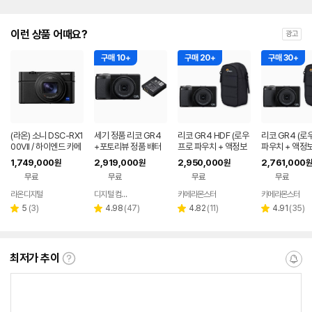
이런 상품 어때요?
광고
구매 10+
구매 20+
구매 30+
(라온) 소니 DSC-RX1
세기 정품 리코 GR4
리코 GR4 HDF (로우
리코 GR4 (로
00VII / 하이엔드 카메
+포토리뷰 정품 배터
프로 파우치 + 액정보
파우치 + 액정
라 새상품 RX100M7
리 (세기몰 정품보유)
호필름+ 리더기 포함)
름+ 리더기 포함
1,749,000
2,919,000
2,950,000
2,761,000
원
원
원
원
무료
무료
무료
무료
라온디지털
디지털 컴온탑
카메라몬스터
카메라몬스터
네이버
네이버
네이버
페이
페이
페이
리
리
리
리
5
(
3
)
4.98
(
47
)
4.82
(
11
)
4.91
(
35
)
별
별
별
별
뷰
뷰
뷰
뷰
점
점
점
점
수
수
수
수
최저가 추이
최
알
저
림
가
받
추
는