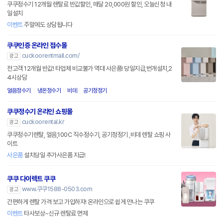
쿠쿠정수기 12개월 렌탈료 반값할인, 매달 20,000원 할인, 오늘신청 내
일설치
이벤트
주말에도 상담됩니다
쿠쿠인증 온라인 접수몰
cuckoorentmall.com/
광고
전고객 12개월 반값! 타업체 비교불가 역대 사은품! 당일지급,번개설치,2
4시상담
얼음정수기
냉온정수기
비데
공기청정기
쿠쿠정수기 온라인 쇼핑몰
cuckoorental.kr
광고
쿠쿠정수기렌탈, 얼음,100C 직수정수기, 공기청정기 ,비데 렌탈 쇼핑 사
이트
사은품
설치당일 추가사은품 지급!
쿠쿠 다이렉트 쿠쿠
www.쿠쿠1588-0503.com
광고
간편하게 렌탈 가격 보고 가입하자! 온라인으로 쉽게 만나는 쿠쿠
이벤트
타사보상~신규 렌탈료 면제