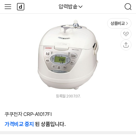
본문 바로가기
다
다나와
압력밥솥
사
검
나
이
색
와
드
메
메
상품비교
인
뉴
관
심
공
유
등록월 2007.07.
쿠쿠전자 CRP-A1017FI
가격비교 중지
된 상품입니다.