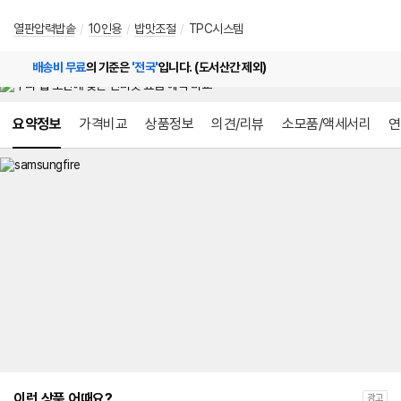
열판압력밥솥
/
10인용
/
밥맛조절
/
TPC시스템
배송비 무료
의 기준은
'전국'
입니다. (도서산간 제외)
메뉴 네비게이션
요약정보
가격비교
상품정보
의견/리뷰
소모품/액세서리
연
이런 상품 어때요?
광고