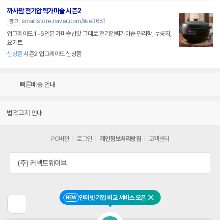
까사맘 전기압력가마솥 시즌2
smartstore.naver.com/like3651
광고
업그레이드 1~6인분 가마솥밥맛 그대로 전기압력가마솥 편리함, 누룽지,
요거트
신상품
시즌2 업그레이드 신상품
빠른배송 안내
법적고지 안내
PC버전
로그인
개인정보처리방침
고객센터
(주) 커넥트웨이브
인터넷 가입 비교 서비스 오픈
NEW
닫기
이
전