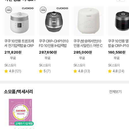
쿠쿠 10인용 트윈프레
쿠쿠 CRP-CHP1010
쿠쿠 (방송에서만)10
쿠쿠 10인용 
셔 전기압력밥솥 CRP
FD 10인용 IH압력밥
인용 사일런스 어반 C
밥솥 CRP-P10
-ST1015FWSM 공
솥 공식판매점 SJ
RP-UT1010 FGW/F
211,820
287,650
285,000
160,550
원
원
원
원
식판매점
GG
무료
무료
무료
무료
SK스토아
SK스토아
SK스토아
SK스토아
네이
네이
네이
네이
버페
버페
버페
버페
리
리
리
리
4.9
(
121
)
5
(
7
)
4.8
(
33
)
4.8
(
24
)
별
별
별
별
이
이
이
이
뷰
뷰
뷰
뷰
점
점
점
점
수
수
수
수
소모품/액세서리
전체보기