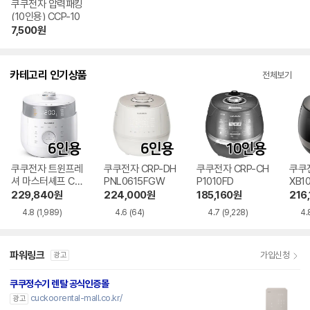
쿠쿠전자 압력패킹
(10인용) CCP-10
7,500
원
카테고리 인기상품
전체보기
쿠쿠전자 트윈프레
쿠쿠전자 CRP-DH
쿠쿠전자 CRP-CH
쿠쿠전
셔 마스터셰프 CRP
PNL0615FGW
P1010FD
XB1
-LHTR0610FW
229,840
원
224,000
원
185,160
원
216
4.8
(1,989)
4.6
(64)
4.7
(9,228)
4.
파워링크
가입신청
광고
쿠쿠정수기 렌탈 공식인증몰
cuckoorental-mall.co.kr/
광고