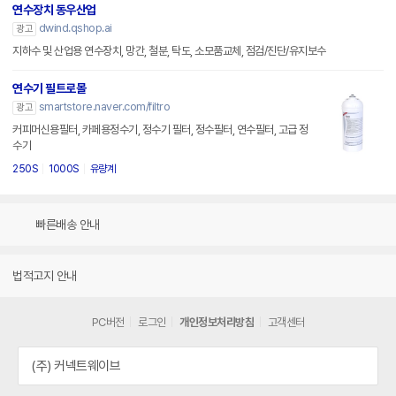
연수장치 동우산업
dwind.qshop.ai
광고
지하수 및 산업용 연수장치, 망간, 철분, 탁도, 소모품교체, 점검/진단/유지보수
연수기 필트로몰
smartstore.naver.com/filtro
광고
커피머신용필터, 카페용정수기, 정수기 필터, 정수필터, 연수필터, 고급 정
수기
250S
1000S
유량계
빠른배송 안내
법적고지 안내
PC버전
로그인
개인정보처리방침
고객센터
(주) 커넥트웨이브