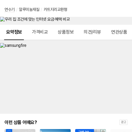
연수기
/
알루미늄재질
/
카트지리교환형
메뉴 네비게이션
요약정보
가격비교
상품정보
의견/리뷰
연관상품
이런 상품 어때요?
광고