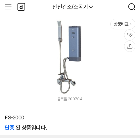
본문 바로가기
다
다나와
전신건조/소독기
사
검
나
이
색
와
드
메
메
상품비교
인
뉴
관
심
공
유
등록월 2007.04.
FS-2000
단종
된 상품입니다.