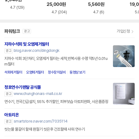
25,000
원
5,560
원
19,
4.7
(129)
4.7
(204)
4.7
(6)
5.
파워링크
가입신청
광고
지하수석회 및 오염제거필터
blog.naver.com/dingdongk
광고
지하수 석회 3단처리, 오염제거 필터는 세척,반복사용 수명 약5년 0.01u
m필터
석회제거필터
오염제거필터
정수장치설비
동영상 보기
청호연수기렌탈 공식몰
www.chunghonais-mall.co.kr
광고
연수기, 전국긴급설치, 55% 추가할인, 피부보습 아토피완화, 사은품증정
아토리온
smartstore.naver.com/7035114
광고
씻는물 물갈이 할때 환절기 씻은후 건조할때 샤워 연수기