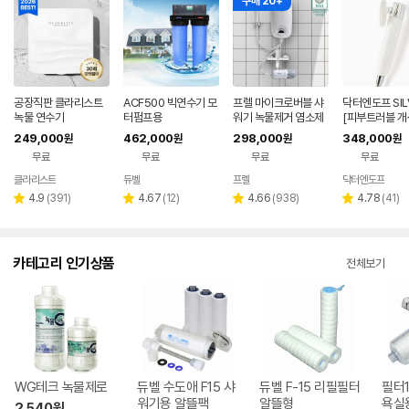
구매 20+
공장직판 클라리스트
ACF500 빅연수기 모
프렐 마이크로버블 샤
닥터엔도프 SIL
녹물 연수기
터펌프용
워기 녹물제거 염소제
[피부트러블 개
거 필터샤워기 연수기
예방]
249,000
462,000
298,000
348,000
원
원
원
원
(가정용 아토피샤워)
무료
무료
무료
무료
클라리스트
듀벨
프렐
닥터엔도프
리
리
리
리
4.9
(
391
)
4.67
(
12
)
4.66
(
938
)
4.78
(
41
)
별
별
별
별
뷰
뷰
뷰
뷰
점
점
점
점
수
수
수
수
카테고리 인기상품
전체보기
WG테크 녹물제로
듀벨 수도애 F15 샤
듀벨 F-15 리필필터
필터1
워기용 알뜰팩
알뜰형
욕실
2,540
원