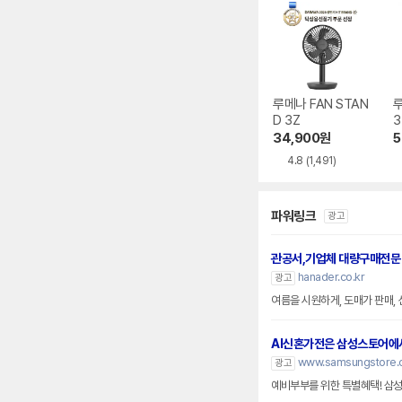
루메나 FAN STAN
루
D 3Z
3
34,900
원
5
4.8
(1,491)
파워링크
광고
관공서,기업체 대량구매전문
hanader.co.kr
광고
여름을 시원하게, 도매가 판매,
AI신혼가전은 삼성스토어에
www.samsungstore.
광고
예비부부를 위한 특별혜택! 삼