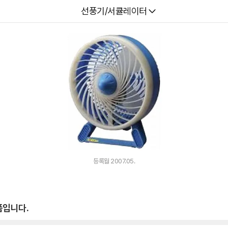
다나와
선풍기/서큘레이터
등록월 2007.05.
품입니다.