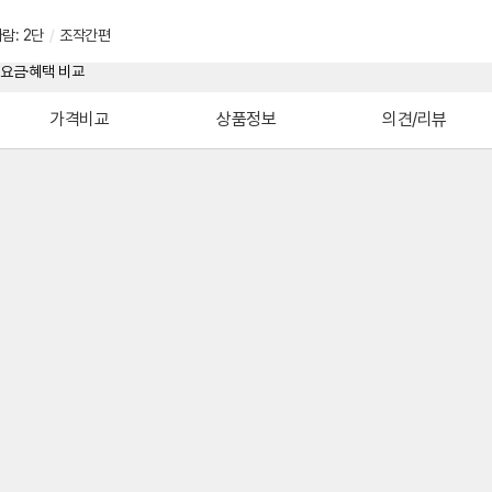
람: 2단
/
조작간편
가격비교
상품정보
의견/리뷰