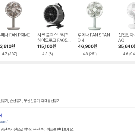
메나 FAN PRIME
샤크 플렉스브리즈
루메나 FAN STAN
신일전자 S
하이드로고 FA050
D 4
AO
KR
3,910
원
115,100
원
46,900
원
35,640
4.7
(387)
4.3
(6)
4.8
(251)
4.6
(94
 선풍기, 손선풍기, 무선선풍기, 휴대용선풍기
서
com/
성 AI신혼가전으로 여유러운 신혼라이프를 만나보세요!