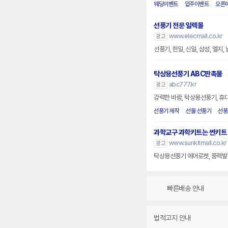
웨딩이벤트
입주이벤트
오픈
선풍기 전문 일렉몰
www.elecmall.co.kr
광고
선풍기, 한일, 신일, 삼성, 엘지, 
탁상용선풍기 ABC판촉물
abc777.kr
광고
강력한 바람, 탁상용선풍기, 휴
선풍기 제작
선물 선풍기
선풍
과학교구 과학키트는 썬키트
www.sunkitmall.co.kr
광고
탁상용선풍기 에어로켓, 풍력발
빠른배송 안내
법적고지 안내