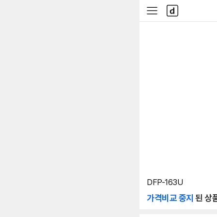
본문 바로가기
다
사
나
이
와
드
메
메
인
뉴
DFP-163U
가격비교 중지
된 상