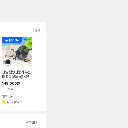
광고
구매 310+
신일 캠핑선풍기 무선
BLDC 35cm(14인
치) 소형 휴대용 캠핑
148,000
원
용 충전식 써큘레이터
무료
일렉스토리
리
4.82
(
648
)
별
뷰
점
수
전체보기