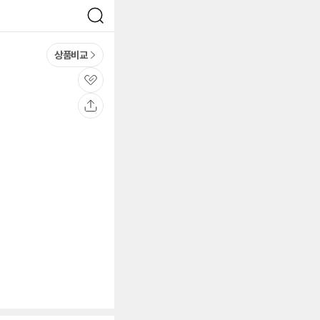
검
색
상품비교
관
심
공
유