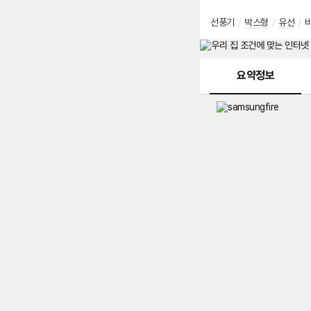
선풍기
/
박스형
/
유선
/
바
메뉴 네비게이션
요약정보