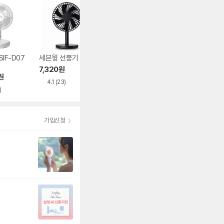
IF-D07
세븐윙 선풍기
신일전자 SIF-07H
신일전자 SIF-08
FT
F
7,320
원
원
43,900
원
17,580
원
4.1
(23)
)
4.5
(679)
가입신청