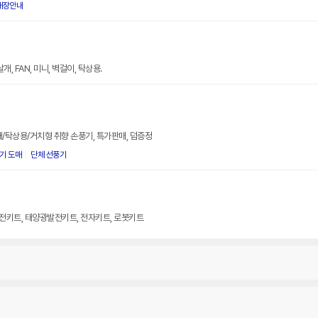
매장안내
날개, FAN, 미니, 벽걸이, 탁상용.
대/탁상용/거치형 취향 손풍기, 특가판매, 덤증정
기 도매
단체 선풍기
전키트, 태양광발전키트, 전자키트, 로봇키트