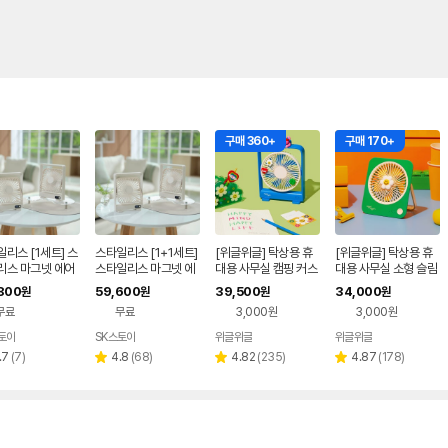
구매 360+
구매 170+
리스 [1세트] 스
스타일리스 [1+1세트]
[위글위글] 탁상용 휴
[위글위글] 탁상용 휴
리스 마그넷 에어
스타일리스 마그넷 에
대용 사무실 캠핑 커스
대용 사무실 소형 슬림
선 선풍기 SMF-
어젯 무선 선풍기 SM
텀 데스크팬 - Wiggle
포터블팬 - Smile We
800
59,600
39,500
34,000
원
원
원
원
00
F-E5100
Friends
Love
무료
무료
3,000원
3,000원
토아
SK스토아
위글위글
위글위글
네이
네이
네이버
네이버
버페
버페
페이
페이
리
리
리
리
.7
(
7
)
4.8
(
68
)
4.82
(
235
)
4.87
(
178
)
별
별
별
이
이
뷰
뷰
뷰
뷰
점
점
점
수
수
수
수