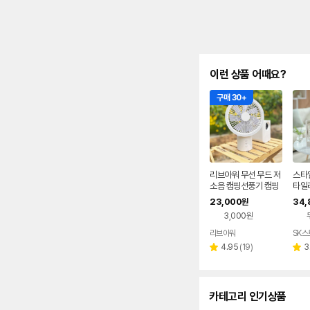
이런 상품 어때요?
구매 30+
리브아워 무선 무드 저
스타일
소음 캠핑선풍기 캠핑
타일
써큘레이터
젯 무
23,000
34,
원
E51
3,000원
리브아워
SK스
네이버
페이
리
4.95
(
19
)
3
별
별
뷰
점
점
수
카테고리 인기상품