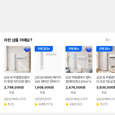
를
나
타
내
는
표
입
니
다.
이런 상품 어때요?
광고
구매 320+
구매 60+
구매 20+
삼성 AI 무풍콤보갤러
[2026 NEW] 캐리어
삼성 무풍클래식 멀티
삼성 AI 무풍콤
리 청정 이지오픈 멀티
2in1 에어컨 인버터 1
형에어컨62.63㎡ A
리 프로 1등급 
형 에어컨 AF80F17D
등급 멀티형 wifi 17평
F70F19D11LRS 프
에어컨 AF90H
2,799,000
1,908,000
2,476,000
3,830,000
원
원
원
22WRS 기본설치포
+6평 투인원 전국 설
리미엄블루 기본설치
8ERS 기본설
무료
무료
무료
무료
함
치비포함
비포함
삼성공식파트너 우주
선인전자프라자
삼성공식파트너 우주
삼성공식파트너 
리
리
리
리
5
(
7
)
4.85
(
173
)
4.92
(
52
)
5
(
17
)
별
별
별
별
뷰
뷰
뷰
뷰
점
점
점
점
수
수
수
수