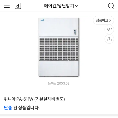
본문 바로가기
다
다나와
에어컨/냉난방기
사
검
나
이
색
와
드
메
메
상품비교
인
뉴
관
심
공
유
등록월 2003.03.
위니아 PA-611W (기본설치비 별도)
단종
된 상품입니다.