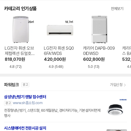
카테고리 인기상품
전체보기
LG전자 휘센 오브
LG전자 휘센 SQ0
캐리어 DAPB-009
캐리
제컬렉션 듀얼호스
6FA1WDS
0IDWSD
스 B
PQ08FDWBS
WS
818,070
원
420,000
원
602,800
원
532
4.8
(72)
4.9
(548)
5.0
(13)
4.
파워링크
가입신청
광고
삼성냉난방기 렌탈 접수센터
www.sh홈쇼핑.com
광고
천장형냉난방기, 스탠드형, 60개월분납, 경비처리가능, 기본설치비면제
행사
시스템에어컨 전문시공 설치