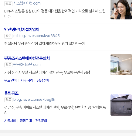
시스템에어컨.com
광고
BIN-시스템은 삼성,LG의 정품 에어컨을 합리적인 가격으로 설치해 드립
니다
안산냉난방기설치업체
m.blog.naver.com/kyd3845
광고
친절상담 무상견적 삼성,엘지 캐리어냉난방기 설치전문점
찐공조시스템에어컨전문설치
찐공조시스템.com
광고
가정 상가 사무실 시스템에어컨 설치 전문, 무료방문견적 상담
무료 견적
시공 사례
상담 전화
올림공조
blog.naver.com/ex5egl8r
광고
경남 신,구축 아파트 시스템에어컨 설치, 무료상담, 완벽한시공, 발빠른 A/
S
시공사례
공동구매
견적문의