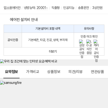
업소용에어컨
/
냉방능력:
20001~
/
직출형
/
인공지능
/
송풍운전
/
3상전원
에어컨 설치비 안내
기본설치비 포함 내역
유의사항
에
에
어
인증 마크 확인
컨
어
공식인증
기본배관, 타공, 진공, 냉매, 부자재
설
컨
치
구
비
매
더보기
시
발
생
되
메뉴 네비게이션
는
요약정보
가격비교
상품정보
의견/리뷰
연관상품
설
치
비
에
대
한
안
내