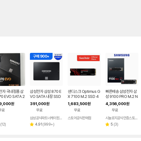
구매 900+
전자 국내정품 삼
삼성전자 삼성 870 E
샌디스크 Optimus G
빠른배송 삼성전자 삼
70 EVO SATA 2
VO SATA 내장 SSD
X 7100 M.2 SSD 4
성 9100 PRO M.2 N
500GB
TB
VMe SSD 8TB
79,000
391,000
1,683,500
4,356,000
원
원
원
원
무료
무료
무료
무료
삼성공식파트너케이원정보기술
스토어공식판매점
시놀로지공식인증스토리지케이
네이버
페이
리
리
리
(
12
)
4.91
(
999+
)
5
(
3
)
별
별
뷰
뷰
뷰
점
점
수
수
수