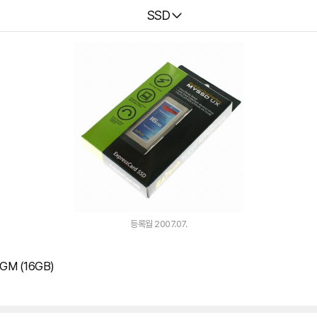
다나와
SSD
등록월 2007.07.
M (16GB)