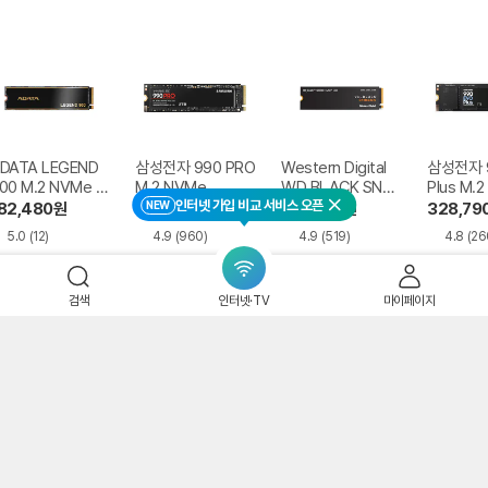
DATA LEGEND
삼성전자 990 PRO
Western Digital
삼성전자 9
00 M.2 NVMe 파
M.2 NVMe
WD BLACK SN85
Plus M.
인터넷 가입 비교 서비스 오픈
인인포
0X M.2 NVMe
NEW
82,480
원
586,700
원
518,990
원
328,79
닫기
5.0
(12)
4.9
(960)
4.9
(519)
4.8
(26
검색
인터넷·TV
마이페이지
r
S SATA SSD 중고/신제품 당일공급
m/sbcore