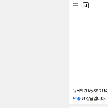
본문 바로가기
다
사
나
이
와
드
메
메
인
뉴
뉴틸메카 MySSD UX G
단종
된 상품입니다.