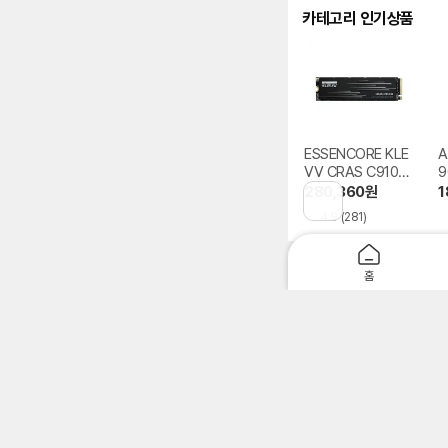
카테고리 인기상품
ESSENCORE KLE
A
VV CRAS C910G
9
M.2 NVMe
280,360
원
1
이
4.9
(281)
전
페
이
지
홈
로
파워링크
광고
이
동
서버용 SAS SSD
www.sugarcube.co.k
광고
HP DELL HGST 서버용 SA
씨게이트 외장하드 정품
smartstore.naver.co
광고