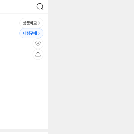
검
색
상품비교
대량구매
관
심
공
유