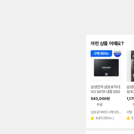
이런 상품 어때요?
구매 900+
삼성전자 삼성 870 E
삼성
VO SATA 내장 SSD
성 8
1TB
TB
543,000
1,1
원
무료
삼성공식파트너케이원정보기술
리템
리
4.91
(
999+
)
5
별
별
뷰
점
점
수