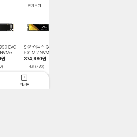
전체보기
90 EVO
SK하이닉스 Gold
타무즈 M740Q M.
삼성전자 9100 P
2 NVMe
P31 M.2 NVMe
2 NVMe 벌크
O M.2 NVMe
0
원
374,980
원
127,700
원
427,950
원
0)
4.9
(786)
4.8
(101)
최근본
가입신청