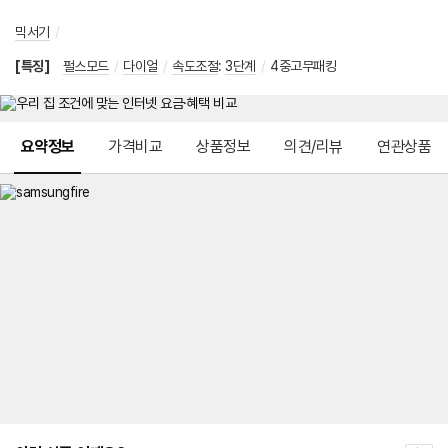
믹서기
/
[특징]
펄스모드
/
다이얼
/
속도조절
:
3단계
/
4중고무패킹
메뉴 네비게이션
요약정보
가격비교
상품정보
의견/리뷰
연관상품