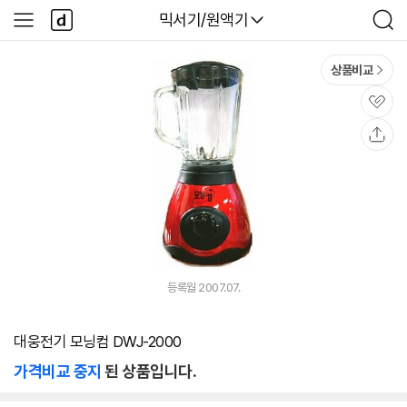
본문 바로가기
다
다나와
믹서기/원액기
사
검
나
이
색
와
드
메
메
상품비교
인
뉴
관
심
공
유
등록월 2007.07.
대웅전기 모닝컴 DWJ-2000
가격비교 중지
된 상품입니다.