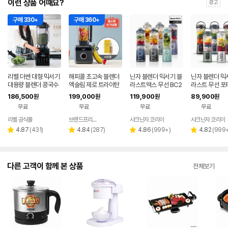
이런 상품 어때요?
광고
구매 330+
구매 360+
리벨 더쎈 대형 믹서기
해피콜 초고속 블렌더
닌자 블렌더 믹서기 블
닌자 블렌더 믹
대용량 블렌더 콩국수
엑슬림 제로 트라이탄
라스트맥스 무선 BC2
라스트 무선 포
업소용 카페용 얼음분
얼음 대용량 스무디 과
51KR
C151KR
186,500
199,000
119,900
89,900
원
원
원
원
쇄 4L 블랙
일 가정용 대형 믹서기
무료
무료
무료
무료
리벨 공식몰
브랜드프리미엄아울렛
샤크닌자 코리아
샤크닌자 코리아
네이버
네이버
페이
페이
리
리
리
리
4.87
(
431
)
4.84
(
287
)
4.86
(
999+
)
4.82
(
999
별
별
별
별
뷰
뷰
뷰
뷰
점
점
점
점
수
수
수
수
다른 고객이 함께 본 상품
전체보기