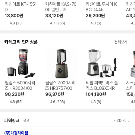
키친아트 KT-1551
키친아트 KAS-70
키친아트 루시아 K
키친
D
00 일반구매
AG-1445
AP-1
13,800
원
33,120
원
29,200
원
43,
4.8
(33)
4.7
(266)
4.8
(6)
4.
카테고리 인기상품
전체보기
필립스 5000시리
필립스 7000시리
테팔 퍼펙트믹스 플
샤크
즈 HR3034/00
즈 HR3757/00
러스 BL88XDKR
스티
블렌더
98,220
원
96,370
원
104,180
원
158
KR
4.8
(58)
4.6
(208)
4.3
(8)
4.
파워링크
가입신청
광고
(주)대경하이켐