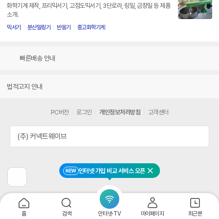
화학기계 제작, 프리믹서기, 고점도믹서기, 3단로라, 링밀, 금창밀 등 제품
소개.
믹서기
분산밀링기
반응기
중고화학기계
빠른배송 안내
법적고지 안내
PC버전
로그인
개인정보처리방침
고객센터
(주) 커넥트웨이브
인터넷 가입 비교 서비스 오픈
NEW
닫기
이
전
페
이
지
홈
검색
인터넷·TV
마이페이지
최근본
로