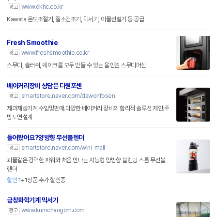
www.dkhc.co.kr
광고
Kawata 온도조절기, 질소건조기, 믹서기, 이물선별기 등 공급
Fresh Smoothie
www.freshsmoothie.co.kr
광고
스무디, 슬러쉬, 쉐이크를 모두 만들 수 있는 올인원 스무디머신
베이커리장비 상담은 다원포센
smartstore.naver.com/dawonfosen
광고
제과제빵기계 수입및판매.다양한 베이커리 장비의 합리적 솔루션 제안.주
방도면설계
들어봤어요?양방향 무선블렌더
smartstore.naver.com/wini-mall
광고
괴물같은 강력한 파워와 처음 만나는 지능형 양방향 블렌딩 스톰 무선블
렌더
할인
1+1상품 추가 할인중
금창화학기계 믹서기
www.kumchangcm.com
광고