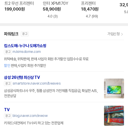
트2 무선 프리젠터
인터 XPM170Y
프리젠터
32,
199,000
원
58,900
원
18,470
원
5.
4.0
(3)
4.7
(99)
파워링크
가입신청
광고
킴스도매-누구나 도매가쇼핑
m.kimsdome.com
광고
위탁배송, 위탁판매, 판매 사업자 회원 추가할인 입점수수료 무료
할인
판매,사업자 회원 추가할인
삼성 26년형 최신상 TV
smartstore.naver.com/bwaves
광고
삼성공식파트너사 우주, 정품 삼성전자 가전제품 직접공급, 확실한 A/S,
전문상담
TV
blog.naver.com/ewow
광고
키워드:대전에서 TV수리 하고 있는 전문업체