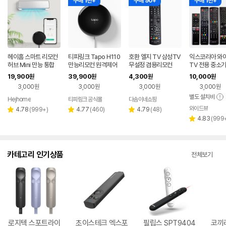
구매 1천+
구매 90+
구매 1천+
헤이홈 스마트 리모컨
티피링크 Tapo H110
호환 엘지 TV 삼성TV
익스코리아 와
허브 Mini 만능 통합
만능리모컨 원격제어
무설정 겸용리모컨
TV 전용 중소기
리모콘 전기히터 에어
스마트 음성인식 TV
리모컨
19,900
39,900
4,300
10,000
원
원
원
원
컨 TV 원격제어
에어컨 통합 IOT허브
3,000원
3,000원
3,000원
3,000원
별도 설치비
Hejhome
티피링크 공식몰
다솜이네쇼핑
와이드뷰
리
리
리
4.78
(
999+
)
4.77
(
460
)
4.79
(
48
)
별
별
별
뷰
뷰
뷰
리
4.83
(
999
점
점
점
별
수
수
수
뷰
점
수
카테고리 인기상품
전체보기
로지텍 스포트라이
초이스테크 엑스포
필립스 SPT9404
코끼리