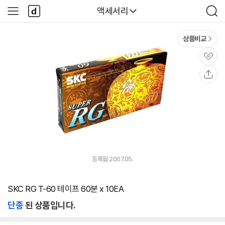
본문 바로가기
다
다나와
액세서리
사
검
나
이
색
와
드
메
메
상품비교
인
뉴
관
심
공
유
등록월 2007.05.
SKC RG T-60 테이프 60분 x 10EA
단종
된 상품입니다.