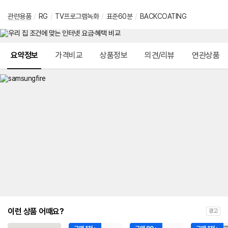
관련용품
/
RG
/
TV프로그램녹화
/
표준60분
/
BACKCOATING
메뉴 네비게이션
요약정보
가격비교
상품정보
의견/리뷰
연관상품
이런 상품 어때요?
광고