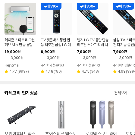
구매 310+
구매 360+
구매 190+
헤이홈 스마트 리모컨
TV 셋톱박스 통합 만
엘지 LG TV 통합 만능
삼성 TV 스마트
허브 Mini 만능 통합
능 리모컨 삼성 LG 대
리모컨 스마트 티비 엑
컨 다기능 옵션
리모콘 전기히터 에어
우 아남 IPTV SKYLIF
스캔버스 XCANVAS
G 올레
19,900
9,900
7,900
7,900
원
원
원
원
컨 TV 원격제어
E SK KT
리모콘
3,000원
3,000원
3,000원
3,000원
Hejhome
주식회사 청춘마켓
주식회사 청춘마켓
주식회사 청춘마
리
리
리
리
4.77
(
999+
)
4.48
(
186
)
4.75
(
348
)
4.69
(
999
별
별
별
별
뷰
뷰
뷰
뷰
점
점
점
점
수
수
수
수
카테고리 인기상품
전체보기
오케이홈네트웍스
초이스테크 엑스포
로지텍 스포트라이
보이