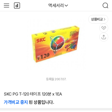
본문 바로가기
다
다나와
액세서리
사
검
나
이
색
와
드
메
메
상품비교
인
뉴
관
심
공
유
등록월 2007.07.
SKC PG T-120 테이프 120분 x 1EA
가격비교 중지
된 상품입니다.