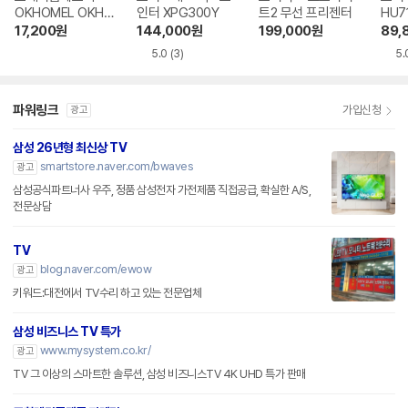
OKHOMEL OKH-
인터 XPG300Y
트2 무선 프리젠터
HU7
90
탠드
17,200
원
144,000
원
199,000
원
89,
5.0
(3)
5.
파워링크
가입신청
광고
삼성 26년형 최신상 TV
smartstore.naver.com/bwaves
광고
삼성공식파트너사 우주, 정품 삼성전자 가전제품 직접공급, 확실한 A/S,
전문상담
TV
blog.naver.com/ewow
광고
키워드:대전에서 TV수리 하고 있는 전문업체
삼성 비즈니스 TV 특가
www.mysystem.co.kr/
광고
TV 그 이상의 스마트한 솔루션, 삼성 비즈니스TV 4K UHD 특가 판매