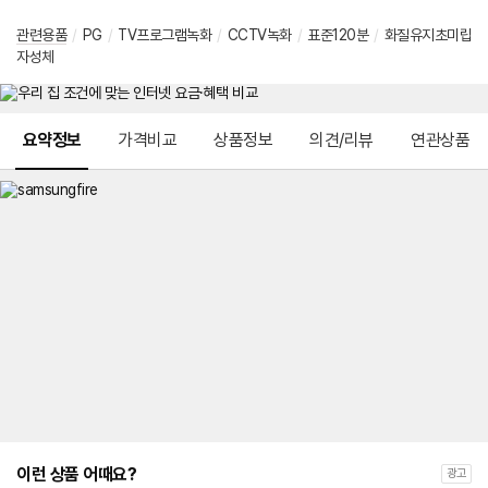
관련용품
/
PG
/
TV프로그램녹화
/
CCTV녹화
/
표준120분
/
화질유지초미립
자성체
메뉴 네비게이션
요약정보
가격비교
상품정보
의견/리뷰
연관상품
이런 상품 어때요?
광고