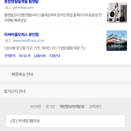
종합렌탈플랫폼 필렌탈
pilrental.com
광고
필렌탈은다양한렌탈서비스를제공하며 온라인창업 홈페이지무료분양 전
국렌탈 빠른상담
리싸이클오피스 용인점
www.reofficey.co.kr
광고
1200평 창고형 가구, 가전, 에어컨, PC 기업맞춤형 매장 TV
견적문의
회사소개
납품사례
지점안내
빠른배송 안내
법적고지 안내
PC버전
로그인
개인정보처리방침
고객센터
(주) 커넥트웨이브