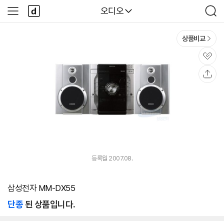
본문 바로가기
다
다나와
오디오
사
검
나
이
색
와
드
메
메
상품비교
인
뉴
관
심
공
유
등록월 2007.08.
삼성전자 MM-DX55
단종
된 상품입니다.