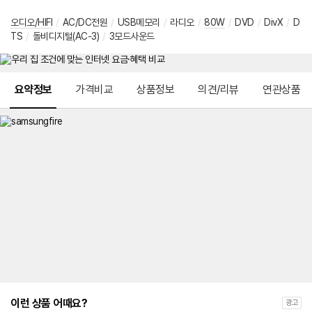
오디오/HIFI
/
AC/DC전원
/
USB메모리
/
라디오
/
80W
/
DVD
/
DivX
/
D
TS
/
돌비디지털(AC-3)
/
3모드사운드
메뉴 네비게이션
요약정보
가격비교
상품정보
의견/리뷰
연관상품
이런 상품 어때요?
광고