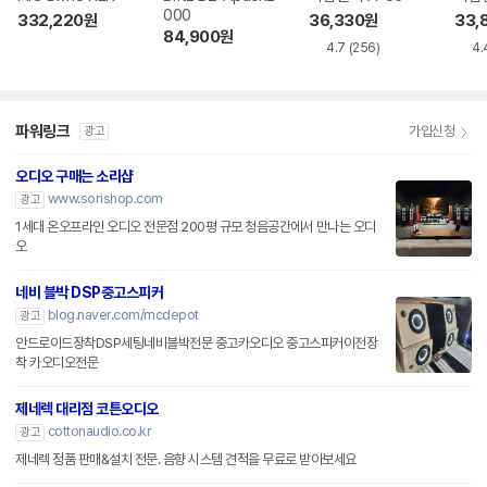
000
332,220
원
36,330
원
33,
84,900
원
4.7
(256)
4.
파워링크
가입신청
광고
오디오 구매는 소리샵
www.sorishop.com
광고
1세대 온오프라인 오디오 전문점 200평 규모 청음공간에서 만나는 오디
오
네비 블박 DSP중고스피커
blog.naver.com/mcdepot
광고
안드로이드장착DSP세팅네비블박전문 중고카오디오 중고스피커이전장
착 카오디오전문
제네렉 대리점 코튼오디오
cottonaudio.co.kr
광고
제네렉 정품 판매&설치 전문. 음향 시스템 견적을 무료로 받아보세요