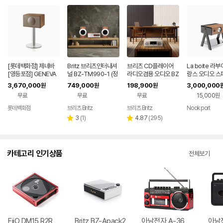
[롯데백화점] 제네바
Britz 브리츠인터내셔
브리츠 CD플레이어
La boite 라
[영등포점] GENEVA
널 BZ-TM990-1 (정
라디오겸용 오디오 BZ
랑스 오디오 스
MODEL L 월넛 + 스
품)
-T8500 Plus
UBE 2.1/WO
3,670,000
749,000
198,900
3,000,000
원
원
원
탠드포함 LE120961
무료
무료
무료
15,000원
3163
롯데백화점
브리츠 Britz
브리츠 Britz
Nook port
리
리
3
(
1
)
4.87
(
295
)
별
별
뷰
뷰
점
점
수
수
카테고리 인기상품
전체보기
FiiO DM15 R2R
Britz BZ-Apack2
아남전자 A-36
아남전