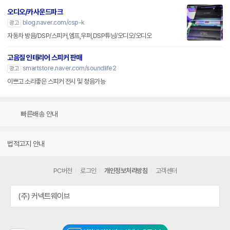
오디오/카사운드파크
blog.naver.com/csp-k
광고
자동차 방음/DSP/스피커,엠프,우퍼,DSP튜닝/오디오/오디오
고음질 인테리어 스피커 판매
smartstore.naver.com/soundlife2
광고
이쁘고 소리좋은 스피커 전시 및 청음가능
빠른배송 안내
법적고지 안내
PC버전
로그인
개인정보처리방침
고객센터
(주) 커넥트웨이브