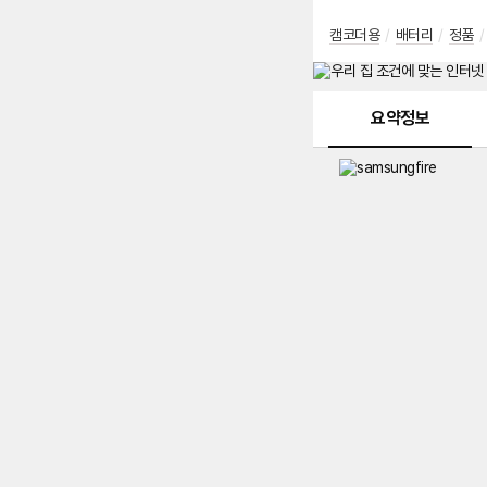
캠코더용
/
배터리
/
정품
/
메뉴 네비게이션
요약정보