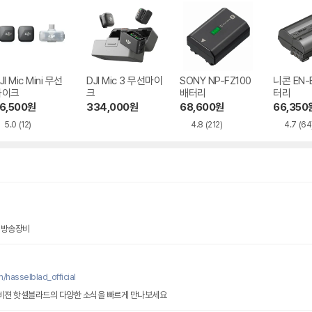
JI Mic Mini 무선
DJI Mic 3 무선마이
SONY NP-FZ100
니콘 EN-E
마이크
크
배터리
터리
6,500
원
334,000
원
68,600
원
66,350
5.0
(12)
4.8
(212)
4.7
(64
 방송장비
/hasselblad_official
비젼 핫셀블라드의 다양한 소식을 빠르게 만나보세요