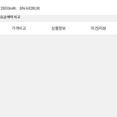
2800mAh
/
BN-V428U외
가격비교
상품정보
의견/리뷰