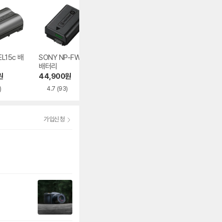
L15c 배
SONY NP-FW50
캐논 LP-E17 배터
SONY NPA-MQZ
배터리
리
K 멀티 충전키트
원
44,900
원
35,280
원
380,000
원
)
4.7
(93)
4.8
(316)
4.8
(9)
가입신청