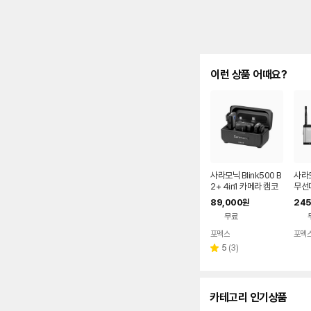
이런 상품 어때요?
사라모닉 Blink500 B
사라모
2+ 4in1 카메라 캠코
무선
더 마이크
수신
89,000
245
원
무료
포멕스
포멕
네이버
페이
리
5
(
3
)
별
뷰
점
수
카테고리 인기상품