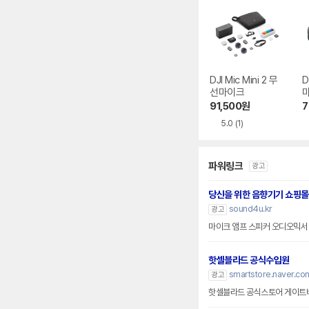
DJI Mic Mini 2 무
D
선마이크
91,500
원
7
5.0
(1)
파워링크
광고
당신을 위한 음향기기 쇼핑몰
sound4u.kr
광고
마이크 앰프 스피커 오디오믹서
핫셀블라드 공식수입원
smartstore.naver.com
광고
핫셀블라드 공식스토어 게이트