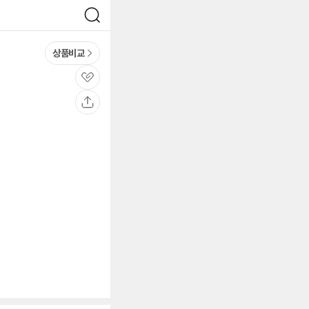
검
색
상품비교
관
심
공
유