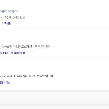
om/geosung29
 비교견적 언제든 환영!
카톡상담
AS, 성능보장, 다양한 초소형 실시간 무선카메라
펜카메라
와이파이형캠
 다이내믹 액션 크리에이터를 위한 완벽한 액션캠
전용케이스