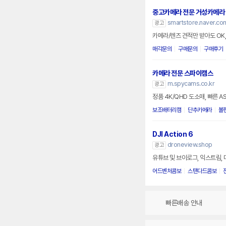
중고카메라 전문 거성카메라
smartstore.naver.c
광고
카메라/렌즈 견적만 받아도 OK,
매각문의
구매문의
구매후기
카메라 전문 스파이캠스
m.spycams.co.kr
광고
정품 4K/QHD 도소매, 빠른 
보조배터리캠
단추카메라
볼
DJI Action 6
droneview.shop
광고
유튜브 및 브이로그, 익스트림,
어드벤처콤보
스탠다드콤보
빠른배송 안내