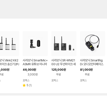
닉 Vlink2 Kit2
사라모닉 SmartMic+
사라모닉 SR-WM21
사라모닉 SmartRig
마이크 송신기2P/
ASMR 유튜브 미니마
00 U2 무선마이크 세
Di 오디오인터페이스
기
이크
트
아이폰마이크
,000
46,000
125,000
81,000
원
원
원
원
무료
3,000원
무료
무료
스
포멕스
포멕스
포멕스
네이버
네이버
네이버
네이버
페이
페이
페이
페이
리
5
(
1
)
별
뷰
점
수