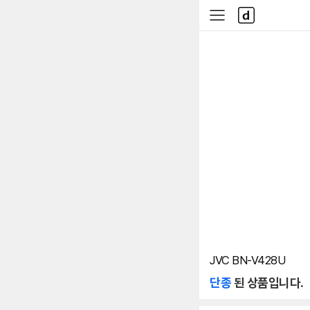
본문 바로가기
다
사
나
이
와
드
메
메
인
뉴
JVC BN-V428U
단종
된 상품입니다.