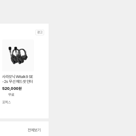
광고
사라모닉 Witalk9 SE
-2s 무선 헤드셋 인터
컴
520,000
원
무료
포멕스
네이버
페이
전체보기