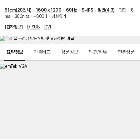
51cm(20인치)
/
1600 x 1200
/
60Hz
/
S-IPS
/
일반(4:3)
/
평면
/
8
ms
/
300nits
/
~800:1
/
강화유리
/
[단자정보]
D-SUB
/
DVI
메뉴 네비게이션
요약정보
가격비교
상품정보
의견/리뷰
연관상품