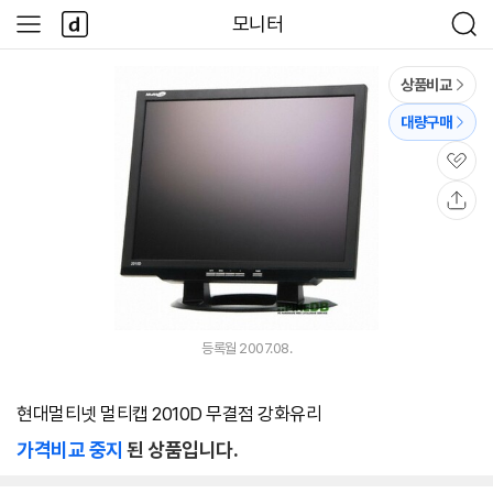
본문 바로가기
다
모니터
사
검
나
이
색
와
드
메
메
상품비교
인
뉴
대량구매
관
심
공
유
등록월 2007.08.
현대멀티넷 멀티캡 2010D 무결점 강화유리
가격비교 중지
된 상품입니다.