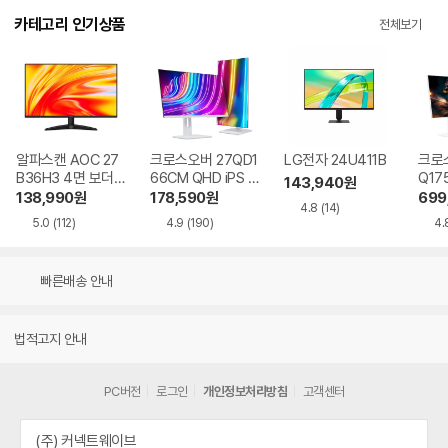
카테고리 인기상품
전체보기
알파스캔 AOC 27
크로스오버 27QD1
LG전자 24U411B
크로스
B36H3 4면 보더리
66CM QHD iPS U
Q17
143,940
원
스 IPS 120 시력보
SB-C 화이트 Ai 멀
QHD
138,990
원
178,590
원
699
4.8
(14)
호 무결점
티스탠드
Ai 
5.0
(112)
4.9
(190)
4.
드
빠른배송 안내
법적고지 안내
PC버전
로그인
개인정보처리방침
고객센터
(주) 커넥트웨이브