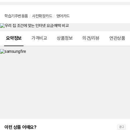
학습기주변용품
/
사전확장카드
/
영어카드
메뉴 네비게이션
요약정보
가격비교
상품정보
의견/리뷰
연관상품
이런 상품 어때요?
광고