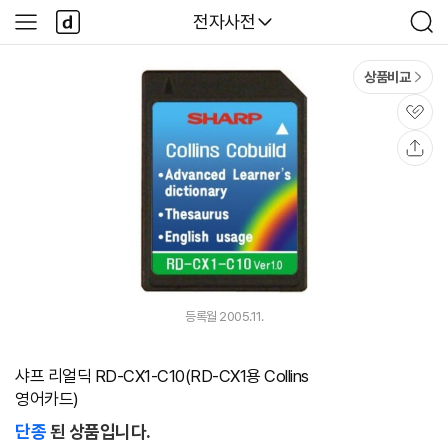
본문 바로가기
다
다나와
전자사전
사
검
나
이
색
와
드
메
메
상품비교
인
뉴
관
심
공
유
등록월 2005.11.
샤프 리얼딕 RD-CX1-C10(RD-CX1용 Collins
영어카드)
단종
된 상품입니다.