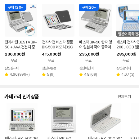
구매 120+
구매 20+
전자사전 BESTA BK-
전자사전 베스타 정품
베스타 BK-50 한자 영
베스타 전자사전
50 + AAA 건전지 중
BK-500 메모리32G
어 일본어 국어 중국어
200J 8GB 
중한 영어 중국어 토익
B 영영 영어특화 옥스
어학연수 한영 영영 독
습기기
236,000
415,000
235,000
285,000
원
원
원
원
다국어
포드 북웜 콜린스코빌
일어 영어 전자사전
무료
무료
무료
무료
드
삼신홈닥터
성진유통몰
삼신이앤비
삼신홈닥터
네이버
페이
리
리
리
리
4.66
(
999+
)
5
(
9
)
4.8
(
69
)
4.67
(
3
)
별
별
별
별
뷰
뷰
뷰
뷰
점
점
점
점
수
수
수
수
카테고리 인기상품
전체보기
베스타 BK-500 16
베스타 BK-50
베스타 BK-200 8G
지오테