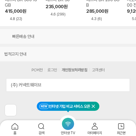
GB
B
00 
235,000
원
기
415,000
원
285,000
원
9,12
4.6
(299)
4.8
(22)
4.3
(6)
5.
빠른배송 안내
법적고지 안내
PC버전
로그인
개인정보처리방침
고객센터
(주) 커넥트웨이브
인터넷 가입 비교 서비스 오픈
NEW
닫기
이
전
페
이
지
홈
검색
인터넷·TV
마이페이지
최근본
로