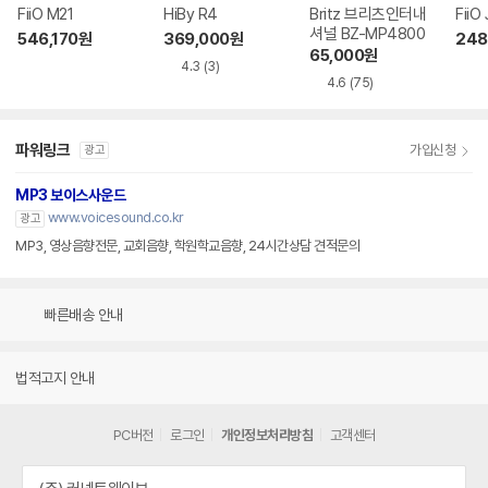
FiiO M21
HiBy R4
Britz 브리츠인터내
FiiO
셔널 BZ-MP4800
546,170
원
369,000
원
248
65,000
원
4.3
(3)
4.6
(75)
파워링크
가입신청
광고
MP3 보이스사운드
www.voicesound.co.kr
광고
MP3, 영상음향전문, 교회음향, 학원학교음향, 24시간상담 견적문의
빠른배송 안내
법적고지 안내
PC버전
로그인
개인정보처리방침
고객센터