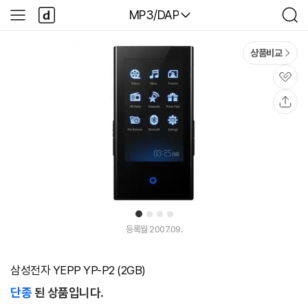
본문 바로가기
다
다나와
MP3/DAP
사
검
나
이
색
와
드
메
메
상품비교
인
뉴
관
심
공
유
1
2
3
4
등록월 2007.09.
삼성전자 YEPP YP-P2 (2GB)
단종
된 상품입니다.