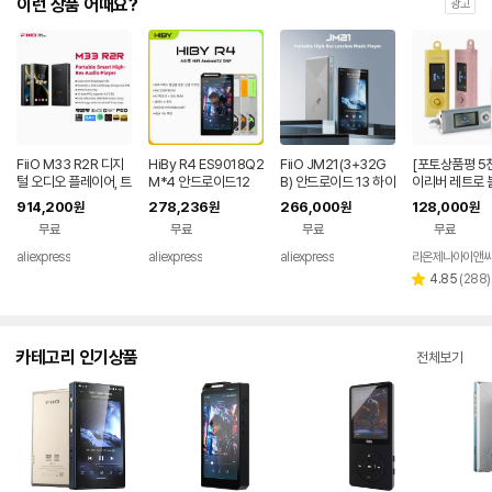
이런 상품 어때요?
광고
FiiO M33 R2R 디지
HiBy R4 ES9018Q2
FiiO JM21(3+32G
[포토상품평 5천
털 오디오 플레이어, 트
M*4 안드로이드12
B) 안드로이드 13 하이
이리버 레트로 
루 R2R DAC, 스냅드
하이파이 음악 플레이
레졸루션 음악 플레이
스 MP3플레이어
914,200
278,236
266,000
128,000
원
원
원
원
래곤 680, 8GB+128
어 MP3 오디오 블루
어 MP3 스냅드래곤 6
10 프리즘 MP
무료
무료
무료
무료
GB, 5.5인치 풀 HD
투스 WiFi DSD256
80, 블루투스 와이파
B 컬러LCD 
디스플레이 탑재
MQA 16x USB DAC
이 USB DAC 12.5시
인아웃 FLAC 
aliexpress
aliexpress
aliexpress
라온제나아이앤
헤드폰 앰프 11시간 사
간 재생
오 소형 음성녹
리
4.85
(
288
)
별
용 4.7
뷰
점
수
카테고리 인기상품
전체보기