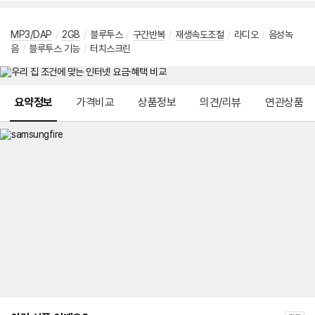
MP3/DAP
/
2GB
/
블루투스
/
구간반복
/
재생속도조절
/
라디오
/
음성녹
음
/
블루투스 기능
/
터치스크린
메뉴 네비게이션
요약정보
가격비교
상품정보
의견/리뷰
연관상품