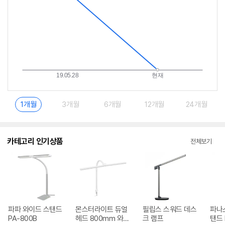
1개월
3개월
6개월
12개월
24개월
카테고리 인기상품
전체보기
파파 와이드 스탠드
몬스터라이트 듀얼
필립스 스워드 데스
파나
PA-800B
헤드 800mm 와이
크 램프
탠드 