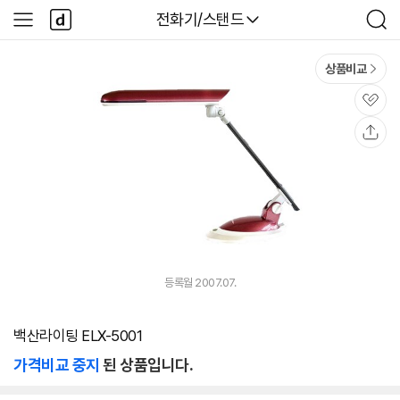
본문 바로가기
다
다나와
전화기/스탠드
사
검
나
이
색
와
드
메
메
상품비교
인
뉴
관
심
공
유
등록월 2007.07.
백산라이팅 ELX-5001
가격비교 중지
된 상품입니다.