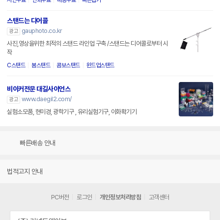
시안무료
인쇄무료
배송무료
빠른납기
스탠드는 디어콜
gauphoto.co.kr
광고
사진,영상을위한 최적의 스탠드 라인업 구축 /스탠드는 디어콜로부터 시
작
C스탠드
붐스탠드
콤보스탠드
윈드업스탠드
비이커전문 대길사이언스
www.daegil2.com/
광고
실험소모품, 현미경, 광학기구 , 유리실험기구, 이화확기기
빠른배송 안내
법적고지 안내
PC버전
로그인
개인정보처리방침
고객센터