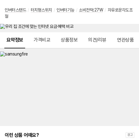
인버터스탠드
/
터치형스위치
/
인버터기능
/
소비전력:27W
/
자유로운각도조
절
메뉴 네비게이션
요약정보
가격비교
상품정보
의견/리뷰
연관상품
이런 상품 어때요?
광고