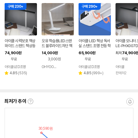
구매 230+
구매 290+
아이클 시력보호 책상
오유 학습용LED스탠
아이클 LED 책상 독서
아이클 모니터 조
와이드 스탠드 책상등
드 블루라이드차단 책
실 스탠드 조명 전등 학
LE-PHX007D
눈부심방지 수험생 학
상스탠드
습용 공부 시력보호 부
74,900
14,000
65,900
74,900
원
원
원
최저
습용 고등학생 중학생
착형 WJK-351F
무료
3,000원
무료
무료
공부
아이클 LED조명
OHYOOMALL
아이클 LED조명
아이클
네이버
페이
리
리
4.85
(
535
)
4.85
(
999+
)
판매처2
별
별
뷰
뷰
점
점
수
수
최저가 추이
최
알
저
림
가
받
추
는
이
중
란?