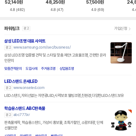
드 스탠드 BWS24
52,140
원
48,250
원
57,500
원
24,
4.8
(482)
4.8
(47)
4.9
(69)
4.
파워링크
가입신청
광고
삼성 LED조명 대표 사이트
www.samsung.com/sec/business/
광고
삼성 LED조명 업종별 견적 및 스타일 맞춤 제안! 고효율조명, 간편한 온라
인문의
맞춤견적문의
도입사례
주거용조명
상업용조명
LED스탠드 온세LED
www.onseled.com
광고
LED스탠드,자외선없는 자연광LED,시력보호 웰빙조명,친환경,다양한LED스탠드보유
학습용스탠드 ABC판촉물
abc777.kr
광고
판촉물제작, 학습용스탠드, 가성비 홍보물, 초특가할인, 소량/대량, 단체
선물전문