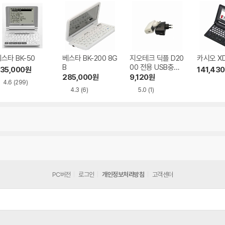
스타 BK-50
베스타 BK-200 8G
지오테크 딕플 D20
카시오 XD
B
00 전용 USB충전
35,000
원
141,430
기
285,000
원
9,120
원
4.6
(299)
4.3
(6)
5.0
(1)
PC버전
로그인
개인정보처리방침
고객센터