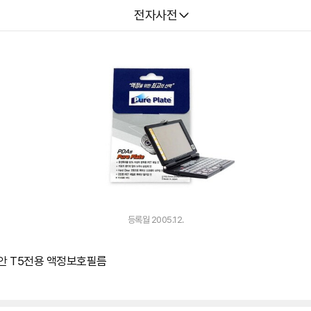
다나와
전자사전
등록월 2005.12.
누리안 T5전용 액정보호필름