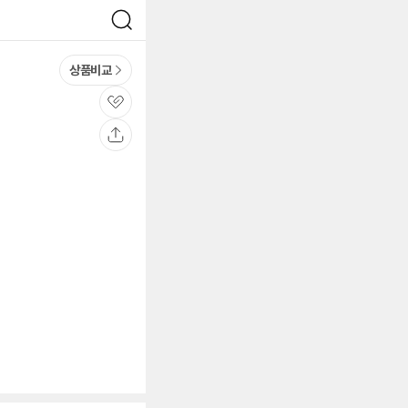
검
색
상품비교
관
심
공
유