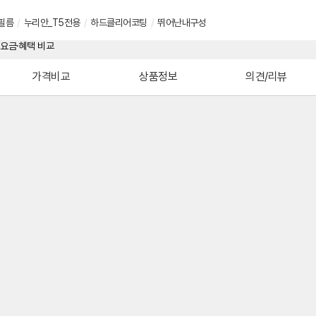
필름
/
누리안_T5전용
/
하드클리어코팅
/
뛰어난내구성
가격비교
상품정보
의견/리뷰