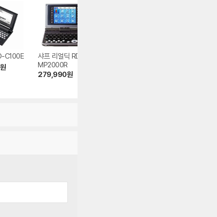
-C100E
샤프 리얼딕 RD-C
베스타 BK-100 8G
카시오 EX-WOR
MP2000R
B
EW-SF3300
원
279,990
원
255,000
원
274,990
원
5.0
(4)
5.0
(1)