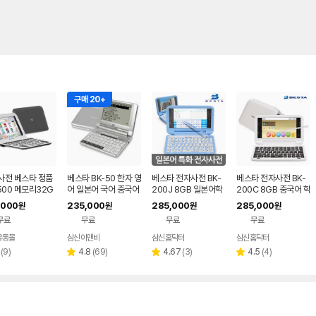
구매 20+
사전 베스타 정품
베스타 BK-50 한자 영
베스타 전자사전 BK-
베스타 전자사전 BK-
500 메모리32G
어 일본어 국어 중국어
200J 8GB 일본어학
200C 8GB 중국어 학
영 영어특화 옥스
어학연수 한영 영영 독
습기기
습기기
,000
235,000
285,000
285,000
원
원
원
원
 북웜 콜린스코빌
일어 영어 전자사전
무료
무료
무료
무료
유통몰
삼신이앤비
삼신홈닥터
삼신홈닥터
네이버
페이
리
리
리
리
(
9
)
4.8
(
69
)
4.67
(
3
)
4.5
(
4
)
별
별
별
뷰
뷰
뷰
뷰
점
점
점
수
수
수
수