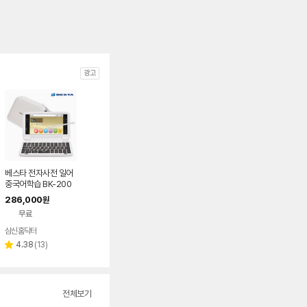
광고
베스타 전자사전 일어
중국어학습 BK-200
C
286,000
원
무료
삼신홈닥터
리
4.38
(
13
)
별
뷰
점
수
전체보기