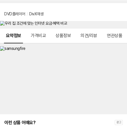
DVD플레이어
/
DivX재생
메뉴 네비게이션
요약정보
가격비교
상품정보
의견/리뷰
연관상품
이런 상품 어때요?
광고