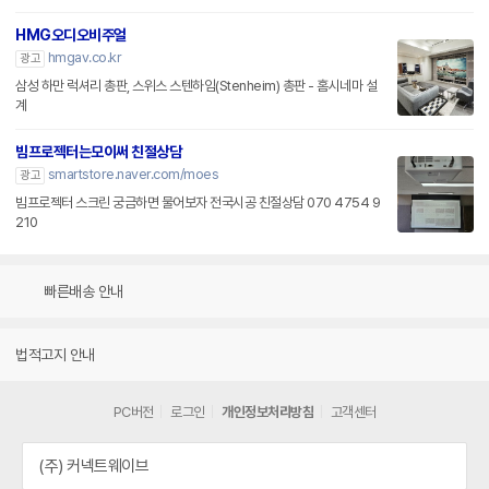
HMG오디오비주얼
hmgav.co.kr
광고
삼성 하만 럭셔리 총판, 스위스 스텐하임(Stenheim) 총판 - 홈시네마 설
계
빔프로젝터는모이써 친절상담
smartstore.naver.com/moes
광고
빔프로젝터 스크린 궁금하면 물어보자 전국시공 친절상담 070 4754 9
210
빠른배송 안내
법적고지 안내
PC버전
로그인
개인정보처리방침
고객센터
(주) 커넥트웨이브