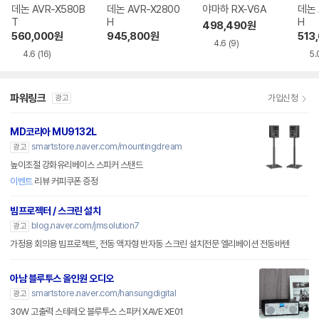
데논 AVR-X580B
데논 AVR-X2800
야마하 RX-V6A
데논 
T
H
H
498,490
원
560,000
원
945,800
원
513
4.6
(9)
4.6
(16)
5.
파워링크
가입신청
광고
MD코리아 MU9132L
smartstore.naver.com/mountingdream
광고
높이조절 강화유리베이스 스피커 스탠드
이벤트
리뷰 커피쿠폰 증정
빔프로젝터 / 스크린 설치
blog.naver.com/jmsolution7
광고
가정용 회의용 빔프로젝트, 전동 액자형 반자동 스크린 설치전문 엘리베이션 전동바텐
아남 블루투스 올인원 오디오
smartstore.naver.com/hansungdigital
광고
30W 고출력 스테레오 블루투스 스피커 XAVE XE01