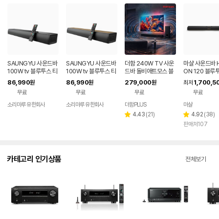
SAUNGYU 사운드바
SAUNGYU 사운드바
더함 240W TV 사운
마샬 사운드바 
100W tv 블루투스 티
100W tv 블루투스 티
드바 돌비애트모스 블
ON 120 블루
비 스피커 홈시어터 A
비 거실 스피커 홈시어
루투스 홈시어터 스피
86,990
86,990
279,000
1,700,5
원
원
원
최저
RC 옵티컬 USB
터 ARC 옵티컬
커 3.1채널
무료
무료
무료
무료
소리마루 유한회사
소리마루 유한회사
더함PLUS
마샬
리
리
4.43
(
21
)
4.92
(
38
)
별
별
뷰
뷰
판매처107
점
점
수
수
카테고리 인기상품
전체보기