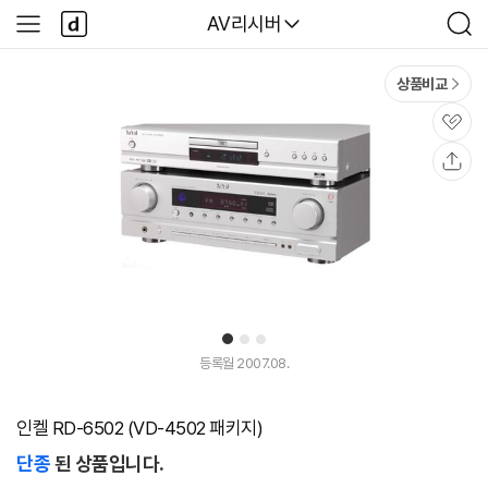
본문 바로가기
다
다나와
AV리시버
사
검
나
이
색
와
드
메
메
상품비교
인
뉴
관
심
공
유
1
2
3
등록월 2007.08.
인켈 RD-6502 (VD-4502 패키지)
단종
된 상품입니다.