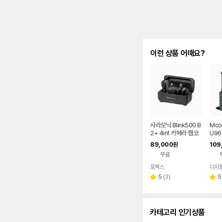
이런 상품 어때요?
사라모닉 Blink500 B
Mco
2+ 4in1 카메라 캠코
U96
더 마이크
의용
89,000
109
원
코더
무료
거리 
포멕스
네이버
페이
리
5
(
3
)
5
별
별
뷰
점
점
수
카테고리 인기상품