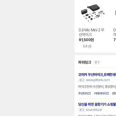
DJI Mic Mini 2 무
D
선마이크
91,500
원
7
5.0
(1)
파워링크
광고
코미카 무선마이크,유쾌한생
www.plthink.com
광고
마이크천국 사진장비, 영상장비, 
무선마이크
카메라마이크
핀
당신을 위한 음향기기 쇼핑몰
sound4u.kr
광고