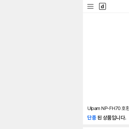
본문 바로가기
다
사
나
이
와
드
메
메
인
뉴
Ulpam NP-FH70 
단종
된 상품입니다.