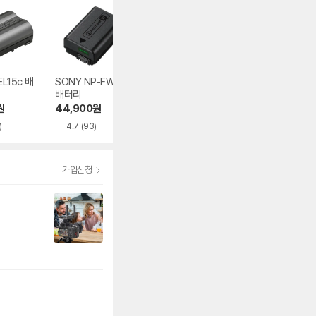
L15c 배
SONY NP-FW50
캐논 LP-E17 배터
SONY NPA-MQZ
배터리
리
K 멀티 충전키트
원
44,900
원
35,280
원
380,000
원
)
4.7
(93)
4.8
(316)
4.8
(9)
가입신청