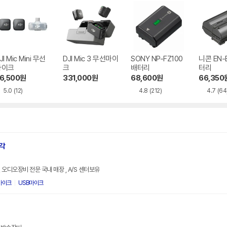
JI Mic Mini 무선
DJI Mic 3 무선마이
SONY NP-FZ100
니콘 EN-E
마이크
크
배터리
터리
6,500
원
331,000
원
68,600
원
66,350
5.0
(12)
4.8
(212)
4.7
(64
각
오디오장비 전문 국내 매장 , A/S 센터보유
마이크
USB마이크