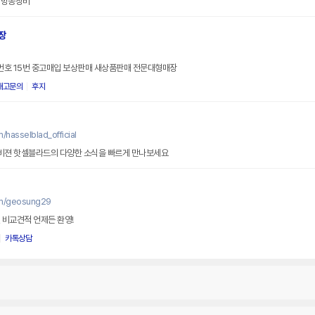
 방송장비
장
번호 15번 중고매입 보상판매 새상품판매 전문대형매장
재고문의
후지
/hasselblad_official
비젼 핫셀블라드의 다양한 소식을 빠르게 만나보세요
om/geosung29
 비교견적 언제든 환영!
카톡상담