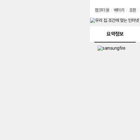
캠코더용
/
배터리
/
호환
/
메뉴 네비게이션
요약정보