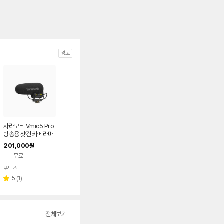
광고
사라모닉 Vmic5 Pro
방송용 샷건 카메라마
이크
201,000
원
무료
포멕스
네이버
페이
리
5
(
1
)
별
뷰
점
수
전체보기