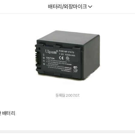
다나와
배터리/외장마이크
등록월 2007.07.
호환 배터리