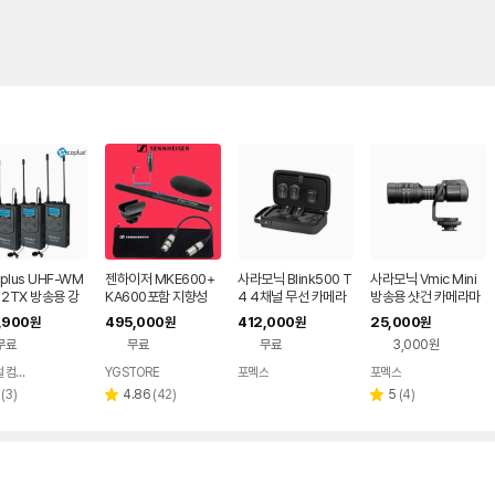
plus UHF-WM
젠하이저 MKE600+
사라모닉 Blink500 T
사라모닉 Vmic Mini
 2TX 방송용 강
KA600포함 지향성
4 4채널 무선 카메라
방송용 샷건 카메라마
 유튜브 카메라 캠
샷건마이크(XLR암수
마이크 세트
이크
,900
495,000
412,000
25,000
원
원
원
원
 무선마이크 최대
30CM포함)
무료
무료
무료
3,000원
120m
디지털 컴온탑
YGSTORE
포멕스
포멕스
네이버
네이버
네이버
네이버
페이
페이
페이
페이
리
리
리
(
3
)
4.86
(
42
)
5
(
4
)
별
별
뷰
뷰
뷰
점
점
수
수
수