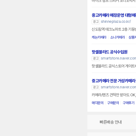
마이크 앰프 스피커 오디오믹서
중고카메라 매장운영 대형매
shinneplaza.co.kr/
광고
신도림역 테크노마트 2층 기둥
캐논카메라
소니카메라
상품
핫셀블라드 공식수입원
smartstore.naver.com
광고
핫셀블라드 공식스토어 게이트
중고카메라 전문 거성카메라
smartstore.naver.c
광고
카메라/렌즈 견적만 받아도 OK,
매각문의
구매문의
구매후기
빠른배송 안내