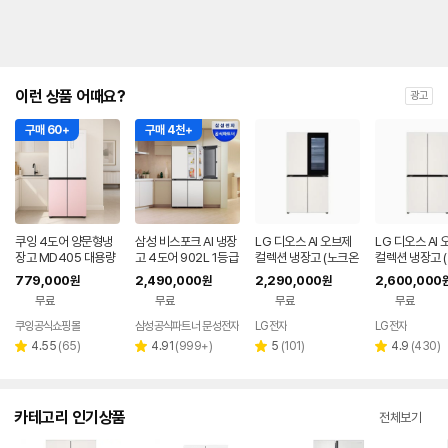
이런 상품 어때요?
광고
구매 60+
구매 4천+
쿠잉 4도어 양문형냉
삼성 비스포크 AI 냉장
LG 디오스 AI 오브제
LG 디오스 AI
장고 MD405 대용량
고 4도어 902L 1등급
컬렉션 냉장고 (노크온
컬렉션 냉장고 
저소음 신혼 프리스탠
푸드쇼케이스 에센셜
매직스페이스) T876
페이스) T876
779,000
2,490,000
2,290,000
2,600,000
원
원
원
딩 화이트핑크
화이트(RM70F90M
MEE412
H1
무료
무료
무료
무료
1ZD)
쿠잉공식쇼핑몰
삼성공식파트너 문성전자
LG전자
LG전자
리
리
리
리
4.55
(
65
)
4.91
(
999+
)
5
(
101
)
4.9
(
430
)
별
별
별
별
뷰
뷰
뷰
뷰
점
점
점
점
수
수
수
수
카테고리 인기상품
전체보기