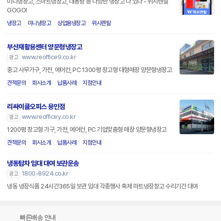
미니냉장고, 스마트냉장고, 대용량 등 다양한 냉장고 다 있다 - 위시렌탈
GOGO!
냉장고
미니냉장고
상업용냉장고
위시렌탈
부산재활용센터 양문형냉장고
www.reoffice9.co.kr
광고
중고 사무가구, 가전, 에어컨, PC 1300평 창고형 대형매장 양문형냉장고
견적문의
회사소개
납품사례
지점안내
리싸이클오피스 용인점
www.reofficey.co.kr
광고
1200평 창고형 가구, 가전, 에어컨, PC 기업맞춤형 매장 양문형냉장고
견적문의
회사소개
납품사례
지점안내
냉동탑차 임대 대여 보관운송
1800-8924.co.kr
광고
냉동 냉장식품 24시간365일 보관 임대 각종행사 축제 마트냉장창고 수리기간 대여
빠른배송 안내