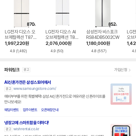
LG전자 디오스 오
LG전자 디오스 AI
삼성전자 비스포크
LG전
브제컬렉션 T873
오브제컬렉션 T87
RS84DB5002CW
오브
MEE111
6MQQ1H1
6MR
1,997,220
원
2,076,000
원
1,180,000
원
1,4
4.9
(1,482)
4.9
(50)
4.8
(557)
4.
파워링크
가입신청
광고
AI신혼가전은 삼성스토어에서
www.samsungstore.com/
광고
예비부부를 위한 특별혜택! 삼성 AI신혼가전으로 여유러운 신혼라이프를
만나보세요!
웨딩이벤트
입주이벤트
오픈매장안내
냉장고에 스마트함을 더하다!
wishrental.co.kr
광고