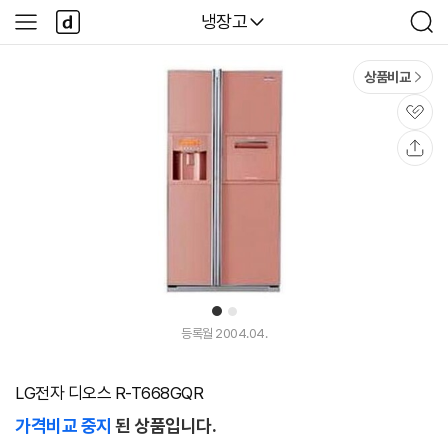
본문 바로가기
다
다나와
냉장고
사
검
나
이
색
와
드
메
메
상품비교
인
뉴
관
심
공
유
1
2
등록월 2004.04.
LG전자 디오스 R-T668GQR
가격비교 중지
된 상품입니다.