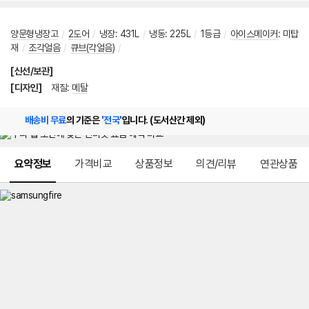
양문형냉장고
/
2도어
/
냉장
:
431L
/
냉동
:
225L
/
1등급
/
아이스메이커
:
미탑
재
/
조각얼음
/
큐브(각얼음)
/
[신선/보관]
[디자인]
재질
:
메탈
배송비 무료
의 기준은
'전국'
입니다. (도서산간 제외)
메뉴 네비게이션
요약정보
가격비교
상품정보
의견/리뷰
연관상품