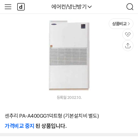
본문 바로가기
다
다나와
에어컨/냉난방기
사
검
나
이
색
와
드
메
메
상품비교
인
뉴
관
심
공
유
등록월 2002.10.
센추리 PA-A400GG1덕트형 (기본설치비 별도)
가격비교 중지
된 상품입니다.