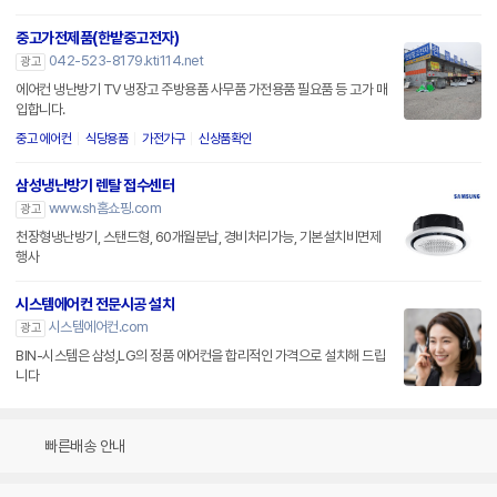
중고가전제품(한밭중고전자)
042-523-8179.kti114.net
광고
에어컨 냉난방기 TV 냉장고 주방용품 사무품 가전용품 필요품 등 고가 매
입합니다.
중고 에어컨
식당용품
가전가구
신상품확인
삼성냉난방기 렌탈 접수센터
www.sh홈쇼핑.com
광고
천장형냉난방기, 스탠드형, 60개월분납, 경비처리가능, 기본설치비면제
행사
시스템에어컨 전문시공 설치
시스템에어컨.com
광고
BIN-시스템은 삼성,LG의 정품 에어컨을 합리적인 가격으로 설치해 드립
니다
빠른배송 안내