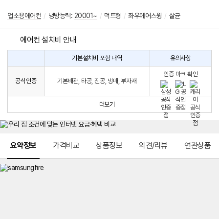
업소용에어컨
/
냉방능력:
20001~
/
덕트형
/
좌우에어스윙
/
살균
에어컨 설치비 안내
기본설치비 포함 내역
유의사항
에
에
어
인증 마크 확인
컨
어
공식인증
기본배관, 타공, 진공, 냉매, 부자재
설
컨
치
구
비
매
더보기
시
발
생
되
메뉴 네비게이션
는
요약정보
가격비교
상품정보
의견/리뷰
연관상품
설
치
비
에
대
한
안
내