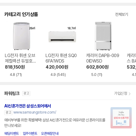
수
카테고리 인기상품
전체보기
LG전자 휘센 오브
LG전자 휘센 SQ0
캐리어 DAPB-009
캐리
제컬렉션 듀얼호스
6FA1WDS
0IDWSD
스 B
PQ08FDWBS
WS
818,150
원
420,000
원
602,800
원
532
4.8
(71)
4.9
(545)
5.0
(11)
4.
파워링크
가입신청
광고
AI신혼가전은 삼성스토어에서
www.samsungstore.com/
광고
예비부부를 위한 특별혜택! 삼성 AI신혼가전으로 여유러운 신혼라이프를
만나보세요!
웨딩이벤트
입주이벤트
오픈매장안내