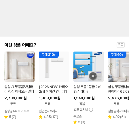
를
나
타
내
는
표
입
니
다.
이런 상품 어때요?
광고
구매 310+
구매 60+
삼성 AI 무풍콤보갤러
[2026 NEW] 캐리어
삼성 무풍 1등급 2in1
삼성 무풍클래식
리 청정 이지오픈 멀티
2in1 에어컨 인버터 1
3in1 에어컨
형에어컨62.6
형 에어컨 AF80F17D
등급 멀티형 wifi 17평
F70F19D11L
2,799,000
1,908,000
1,540,000
2,476,000
원
원
원
22WRS 기본설치포
+6평 투인원 전국 설
리미엄블루 기
무료
무료
착불
무료
함
치비포함
비포함
별도 설치비
삼성공식파트너 우주
선인전자프라자
삼성공식파트너 
수공조
리
리
네이버
리
5
(
7
)
4.85
(
171
)
4.92
(
51
)
별
별
별
페이
뷰
뷰
리
뷰
5
(
3
)
점
점
점
별
수
수
뷰
수
점