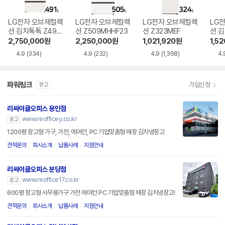
LG전자 오브제컬렉
LG전자 오브제컬렉
LG전자 오브제컬렉
LG
션 김치톡톡 Z490
션 Z509MHHF23
션 Z323MEF
션 김
MEEF11
MEEF
2,750,000
원
2,250,000
원
1,021,920
원
1,5
4.9
(334)
4.9
(232)
4.9
(1,368)
4.
파워링크
가입신청
광고
리싸이클오피스 용인점
www.reofficey.co.kr
광고
1200평 창고형 가구, 가전, 에어컨, PC 기업맞춤형 매장 김치냉장고
견적문의
회사소개
납품사례
지점안내
리싸이클오피스 분당점
www.reoffice17.co.kr
광고
600평 창고형 사무용가구 가전 에어컨 PC 기업맞춤형 매장 김치냉장고!
견적문의
회사소개
납품사례
지점안내