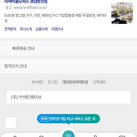
리싸이클오피스 경남양산점
www.reofficeh.co.kr
광고
500평 창고형 가구, 가전, 에어컨, PC 기업맞춤형 매장 무료방문, 레이아
웃
견적문의
회사소개
납품사례
지점안내
빠른배송 안내
법적고지 안내
PC버전
로그인
개인정보처리방침
고객센터
(주) 커넥트웨이브
인터넷 가입 비교 서비스 오픈
NEW
닫기
이
전
페