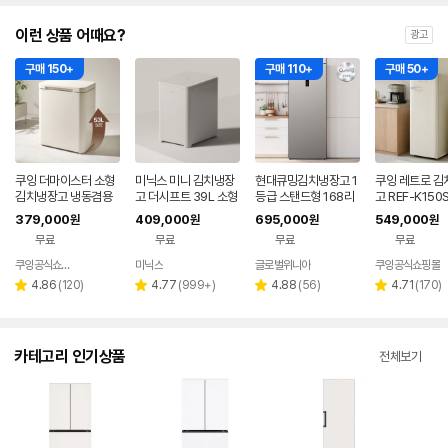
이런 상품 어때요?
광고
구매 150+
구매 110+
구매 50+
쿠잉 더마이스터 소형
미닉스 미니 김치냉장
현대큐밍김치냉장고 1
쿠잉 레트로 김
김치냉장고 냉동겸용
고 더시프트 39L 소형
등급 스탠드형 168리
고 REF-K150
뚜껑형 발효숙성 K05
뚜껑형
터 1도어 KAE116TS
탠드형 소형 미
379,000
409,000
695,000
549,000
원
원
원
원
5CGGB 그레이지
ME18 저소음 김치보
냉장 냉동 겸용
무료
무료
무료
무료
관 절전가전 신선보관
쿠잉공식쇼핑몰
미닉스
글로벌위니아
쿠잉공식쇼핑몰
네이버
네이버
페이
페이
리
리
리
리
4.86
(
120
)
4.77
(
999+
)
4.88
(
56
)
4.71
(
170
)
별
별
별
별
뷰
뷰
뷰
뷰
점
점
점
점
수
수
수
수
카테고리 인기상품
전체보기