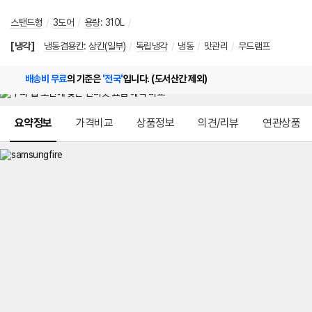
스탠드형
/
3도어
/
용량
:
310L
/
[냉각]
냉동겸용칸
:
상칸(일부)
/
독립냉각
/
냉동
/
맛관리
/
무드램프
배송비 무료
의 기준은
'전국'
입니다. (도서산간 제외)
메뉴 네비게이션
요약정보
가격비교
상품정보
의견/리뷰
연관상품