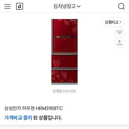
본문 바로가기
다
다나와
김치냉장고
사
검
나
이
색
와
드
메
메
상품비교
인
뉴
관
심
공
유
등록월 2007.08.
삼성전자 하우젠 HRM316BTC
가격비교 중지
된 상품입니다.