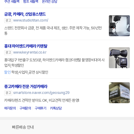
쿠션 새들백
펌프 새들백
온라인 상담
금광, 카메라, 산업용스탠드
www.studiotitan.com/
광고
스탠드 전문회사 금광, 전 제품 국내 제조, 생산. 주문 제작 가능, 50년전
통
홍대 하이엔드카메라 키렌탈
www.keyrental.co.kr
광고
홍대입구 1번출구 도보3분, 하이엔드카메라 캠코더렌탈 촬영장비대여 사
업자,학생할인
할인
학생,사업자,공연 상시할인
중고카메라 전문 거성카메라
smartstore.naver.com/geosung29
광고
카메라/렌즈 견적만 받아도 OK, 비교견적 언제든 환영!
매각문의
구매문의
구매후기
카톡상담
빠른배송 안내