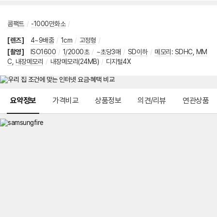
콤팩트
/
-1000만화소
/
[렌즈]
4~9배줌
/
1cm
/
고정형
/
[촬영]
ISO1600
/
1/2000초
/
~초당3매
/
SD이하
/
메모리
:
SDHC
,
MM
C
,
내장메모리
/
내장메모리(24MB)
/
디지털4X
메뉴 네비게이션
요약정보
가격비교
상품정보
의견/리뷰
연관상품