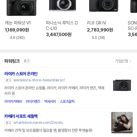
캐논 파워샷 V1
파나소닉 루믹스 D
리코 GR IV
SON
C-L10
SC-
1,169,090
원
2,783,990
원
3,467,500
원
3,5
4.9
(282)
5.0
(38)
파워링크
가입신청
광고
라이카 스토어 온라인
www.leica-store-haeundae.kr/
광고
라이카 스토어 온라인 쇼핑몰. 라이카, 라이카 카메라, 라이카 렌즈, 액세
서리 등
라이카카메라
라이카렌즈
액세서리
스포츠옵틱
카메라 서포트 새들백
smartstore.naver.com/2nsolu
광고
카메라 견적 및 보조용품이 필요할 땐, 촬영장비 전문 투앤솔루!