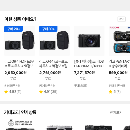
이런 상품 어때요?
광고
구매 20+
구매 30+
리코 GR4 HDF (로우
리코 GR4 (로우프로
[롯데백화점] 소니 DS
리코 PENTAX
프로 파우치 + 액정보
파우치 + 액정보호필
C-RX1RM3 / RX1R II
0 방수카메라
호필름+ 리더기 포함)
름+ 리더기 포함)
I / 하이엔드 카메라 LE
2,950,000
2,761,000
7,271,570
599,000
원
원
원
원
1221311666
무료
무료
무료
무료
카메라몬스터
카메라몬스터
롯데백화점
카메라몬스터
네이버
네이버
페이
페이
리
리
리
4.82
(
11
)
4.91
(
35
)
5
(
7
)
별
별
별
뷰
뷰
뷰
점
점
점
수
수
수
카테고리 인기상품
전체보기