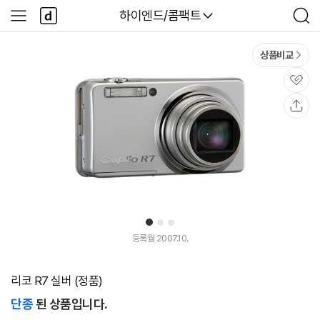
본문 바로가기
다
다나와
하이엔드/콤팩트
사
검
나
이
색
와
드
메
메
상품비교
인
뉴
관
심
공
유
1
2
3
등록월 2007.10.
리코 R7 실버 (정품)
단종
된 상품입니다.