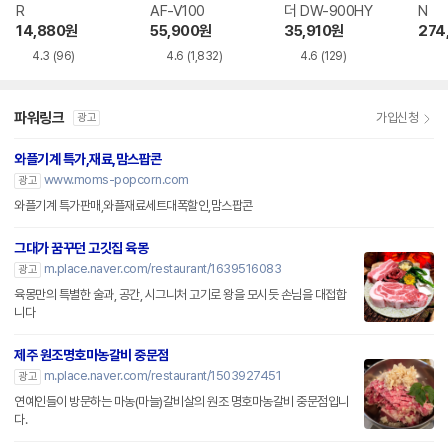
R
AF-V100
더 DW-900HY
N
14,880
원
55,900
원
35,910
원
274
4.3
(96)
4.6
(1,832)
4.6
(129)
파워링크
가입신청
광고
와플기계 특가,재료,맘스팝콘
www.moms-popcorn.com
광고
와플기계 특가판매,와플재료세트대폭할인,맘스팝콘
그대가 꿈꾸던 고깃집 육몽
m.place.naver.com/restaurant/1639516083
광고
육몽만의 특별한 술과, 공간, 시그니처 고기로 왕을 모시듯 손님을 대접합
니다
제주 원조명호마농갈비 중문점
m.place.naver.com/restaurant/1503927451
광고
연예인들이 방문하는 마농(마늘)갈비살의 원조 명호마농갈비 중문점입니
다.