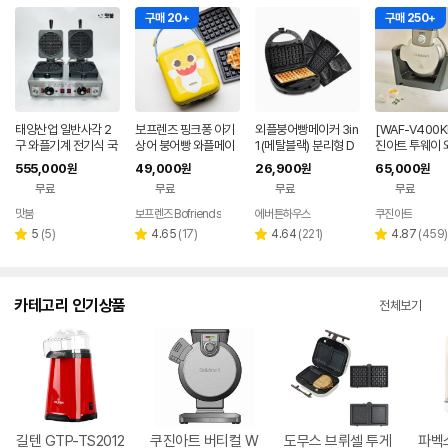
구매 20+
구매 250+
태양산업 일반사각 2
보프렌즈 핑크퐁 아기
외플붕어빵메이커 3in
[WAF-V400K
구 와플기계 전기식 국
상어 붕어빵 와플메이
1(메탈블랙) 분리형 D
진아트 투웨이 
내제조 조리기 / WPR
커 와플기계 크로플
EW-D220 제조기 샌
이커
555,000
49,000
26,900
65,000
원
원
원
원
-450T
(정품 라이센스)
드위치 붕어빵틀 그릴
무료
무료
무료
무료
맛붐
보프렌즈 Bofriends
에버튼하우스
쿠진아트
네이버
페이
리
리
리
리
5
(
5
)
4.65
(
17
)
4.64
(
221
)
4.87
(
459
)
별
별
별
별
뷰
뷰
뷰
뷰
점
점
점
점
수
수
수
수
카테고리 인기상품
전체보기
길텐 GTP-TS2012
쿠진아트 버티컬 W
도무스 브뤼셀 투게
파벡스