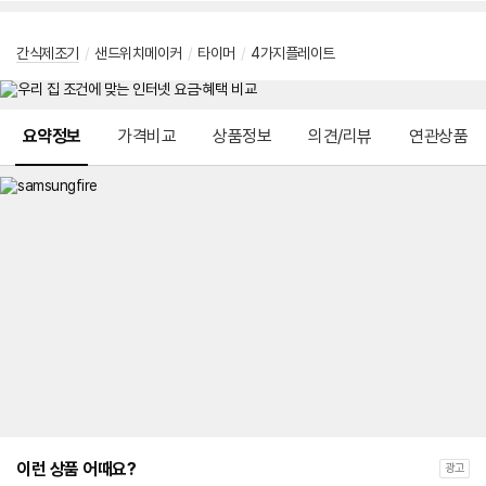
간식제조기
/
샌드위치메이커
/
타이머
/
4가지플레이트
메뉴 네비게이션
요약정보
가격비교
상품정보
의견/리뷰
연관상품
이런 상품 어때요?
광고