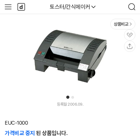
본문 바로가기
다
다나와
토스터/간식메이커
사
검
나
이
색
와
드
메
메
상품비교
인
뉴
관
심
공
유
1
2
등록월 2006.09.
EUC-1000
가격비교 중지
된 상품입니다.